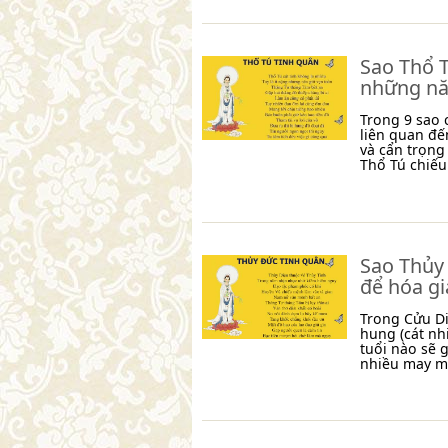
Sao Thổ T
những nă
Trong 9 sao 
liên quan đế
và cẩn trọng
Thổ Tú chiế
Sao Thủy 
để hóa gi
Trong Cửu Di
hung (cát nh
tuổi nào sẽ 
nhiều may m