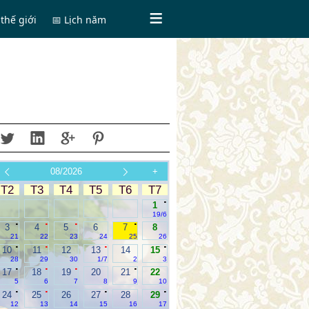
thế giới
📅 Lịch năm
08/2026
+
T2
T3
T4
T5
T6
T7
.
1
19/6
.
.
.
.
3
4
5
6
7
8
21
22
23
24
25
26
.
.
.
.
10
11
12
13
14
15
28
29
30
1/7
2
3
.
.
.
.
17
18
19
20
21
22
5
6
7
8
9
10
.
.
.
.
24
25
26
27
28
29
12
13
14
15
16
17