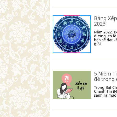
Bảng Xếp
2023
Năm 2022, Bọ
đương, có lẽ
bạn sẽ đạt k
giỏi.
5 Niềm Ti
đề trong 
Trong Bát C
Chánh Tín (N
sanh ra muô