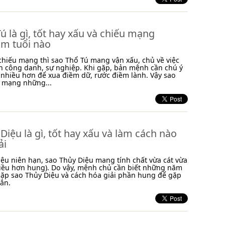
ú là gì, tốt hay xấu và chiếu mạng
m tuổi nào
chiếu mạng thì sao Thổ Tú mang vận xấu, chủ về việc
n công danh, sự nghiệp. Khi gặp, bản mệnh cần chú ý
 nhiều hơn để xua điềm dữ, rước điềm lành. Vậy sao
u mạng những...
Diệu là gì, tốt hay xấu và làm cách nào
ải
ệu niên hạn, sao Thủy Diệu mang tính chất vừa cát vừa
iều hơn hung). Do vậy, mệnh chủ cần biết những năm
gặp sao Thủy Diệu và cách hóa giải phần hung để gặp
ắn.