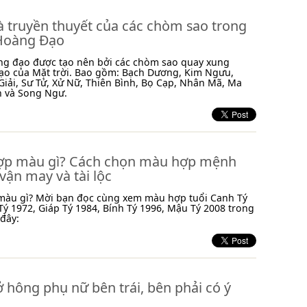
à truyền thuyết của các chòm sao trong
Hoàng Đạo
ng đạo được tạo nên bởi các chòm sao quay xung
ạo của Mặt trời. Bao gồm: Bạch Dương, Kim Ngưu,
Giải, Sư Tử, Xử Nữ, Thiên Bình, Bọ Cạp, Nhân Mã, Ma
h và Song Ngư.
hợp màu gì? Cách chọn màu hợp mệnh
ận may và tài lộc
 màu gì? Mời bạn đọc cùng xem màu hợp tuổi Canh Tý
ý 1972, Giáp Tý 1984, Bính Tý 1996, Mậu Tý 2008 trong
 đây:
ở hông phụ nữ bên trái, bên phải có ý