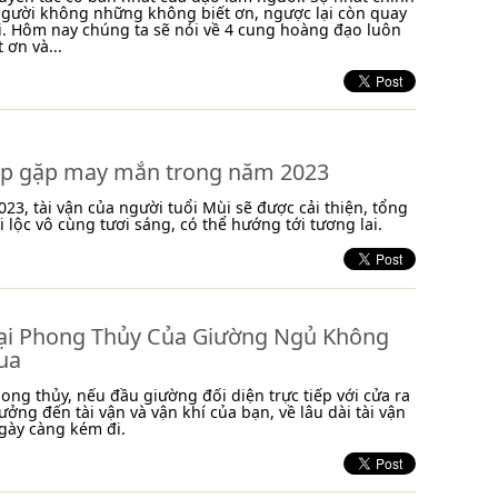
người không những không biết ơn, ngược lại còn quay
. Hôm nay chúng ta sẽ nói về 4 cung hoàng đạo luôn
 ơn và...
áp gặp may mắn trong năm 2023
23, tài vận của người tuổi Mùi sẽ được cải thiện, tổng
i lộc vô cùng tươi sáng, có thể hướng tới tương lai.
ại Phong Thủy Của Giường Ngủ Không
ua
ong thủy, nếu đầu giường đối diện trực tiếp với cửa ra
ưởng đến tài vận và vận khí của bạn, về lâu dài tài vận
gày càng kém đi.