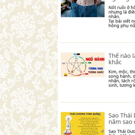
Nốt ruồi ở hô
nhưng là đi
nhân.
Tại bài viết
hông phụ nữ 
Thế nào 
khắc
Kim, mộc, th
song hành, d
nhận, tách r
sinh, tương k
Sao Thái 
năm sao 
Sao Thái Dươ