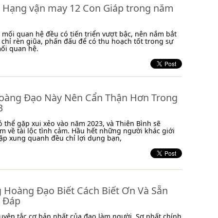
 Hạng vận may 12 Con Giáp trong năm
 mối quan hệ đều có tiến triển vượt bậc, nên nắm bắt
 chỉ rèn giũa, phấn đấu để có thu hoạch tốt trong sự
ối quan hệ.
oàng Đạo Này Nên Cẩn Thận Hơn Trong
3
ó thể gặp xui xẻo vào năm 2023, và Thiên Bình sẽ
m về tài lộc tình cảm. Hầu hết những người khác giới
ặp xung quanh đều chỉ lợi dụng bạn,
 Hoàng Đạo Biết Cách Biết Ơn Và Sẵn
 Đáp
guyên tắc cơ bản nhất của đạo làm người. Sợ nhất chính