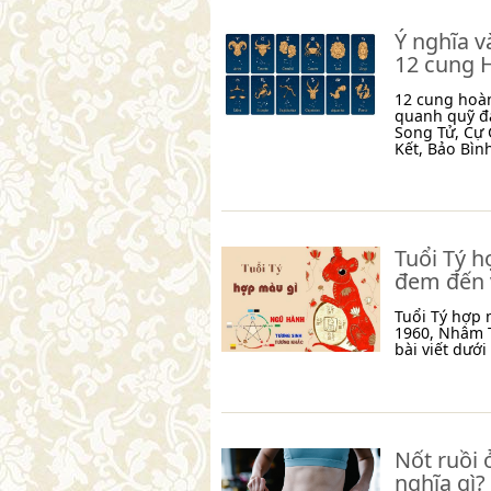
Ý nghĩa v
12 cung 
12 cung hoà
quanh quỹ đ
Song Tử, Cự 
Kết, Bảo Bìn
Tuổi Tý 
đem đến v
Tuổi Tý hợp
1960, Nhâm T
bài viết dưới
Nốt ruồi 
nghĩa gì?