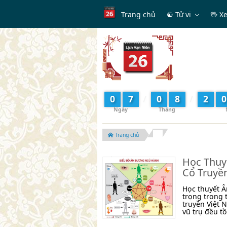
Trang chủ
☯ Tử vi
🖖 X
0
7
/
0
8
/
2
0
Trang chủ
Học Thuy
Cổ Truyề
Học thuyết Â
trọng trong 
truyền Việt 
vũ trụ đều tồ