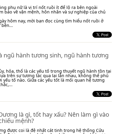
ng phụ nữ là vị trí nốt ruồi ít để lộ ra bên ngoài
ềm báo về vận mệnh, hôn nhân và sự nghiệp của chủ
 ngày hôm nay, mời bạn đọc cùng tìm hiểu nốt ruồi ở
bên...
là ngũ hành tương sinh, ngũ hành tương
ủy, hỏa, thổ là các yếu tố trong thuyết ngũ hành tồn tại
ựa trên sự tương tác qua lại lẫn nhau, không thể phủ
ời yếu tố nào. Giữa các yếu tốt là mối quan hệ tương
hắc,...
Dương là gì, tốt hay xấu? Nên làm gì vào
chiếu mệnh?
ng được coi là đệ nhất cát tinh trong hệ thống Cửu