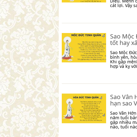
Diệu. Mệnh 
cát lợi. Vậy
Sao Mộc Đ
tốt hay x
Sao Mộc Đức 
bình yên, hò
Khi gặp mệnh
hợp và kỵ vớ
Sao Vân H
hạn sao 
Sao Vân Hớn 
năm tuổi bả
gặp nhiều m
nào, tuổi nà