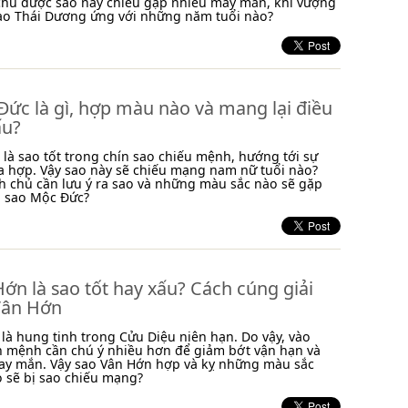
chủ được sao này chiếu gặp nhiều may mắn, khí vượng
 sao Thái Dương ứng với những năm tuổi nào?
ức là gì, hợp màu nào và mang lại điều
ấu?
là sao tốt trong chín sao chiếu mệnh, hướng tới sự
a hợp. Vậy sao này sẽ chiếu mạng nam nữ tuổi nào?
 chủ cần lưu ý ra sao và những màu sắc nào sẽ gặp
i sao Mộc Đức?
ớn là sao tốt hay xấu? Cách cúng giải
Vân Hớn
là hung tinh trong Cửu Diệu niên hạn. Do vậy, vào
n mệnh cần chú ý nhiều hơn để giảm bớt vận hạn và
ay mắn. Vậy sao Vân Hớn hợp và kỵ những màu sắc
o sẽ bị sao chiếu mạng?