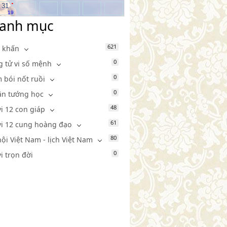
.
31
19
anh mục
621
 khấn
0
g tử vi số mệnh
0
 bói nốt ruồi
0
n tướng học
48
vi 12 con giáp
61
vi 12 cung hoàng đạo
80
hội Việt Nam - lịch Việt Nam
0
vi trọn đời