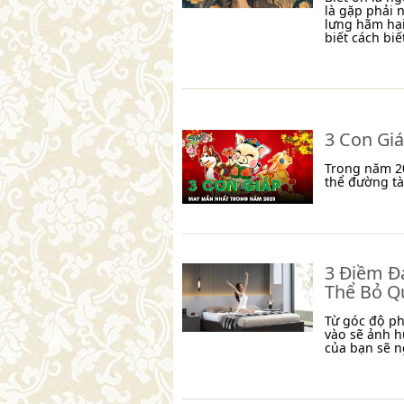
là gặp phải 
lưng hãm hại
biết cách biết
3 Con Gi
Trong năm 20
thể đường tà
3 Điềm Đ
Thể Bỏ Q
Từ góc độ ph
vào sẽ ảnh h
của bạn sẽ n