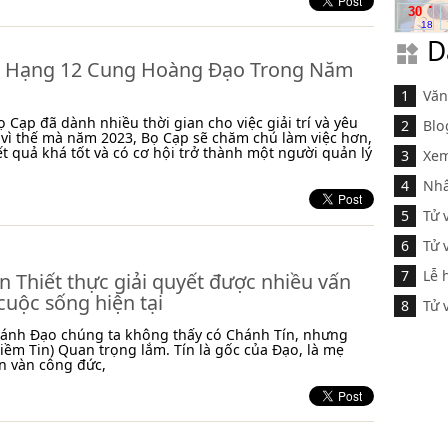
.
30
18
D
 Hạng 12 Cung Hoàng Đạo Trong Năm
Văn
 Cạp đã dành nhiều thời gian cho việc giải trí và yêu
Blo
 vì thế mà năm 2023, Bọ Cạp sẽ chăm chú làm việc hơn,
ết quả khá tốt và có cơ hội trở thành một người quản lý
Xem
Nhâ
Tử 
Tử 
Lễ 
n Thiết thực giải quyết được nhiều vấn
cuộc sống hiện tại
Tử 
hánh Đạo chúng ta không thấy có Chánh Tín, nhưng
iềm Tin) Quan trọng lắm. Tín là gốc của Đạo, là mẹ
n vàn công đức,