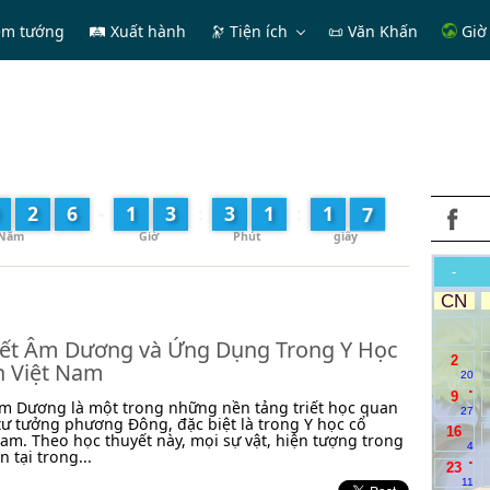
em tướng
🛤 Xuất hành
🔭
Tiện ích
📜 Văn Khấn
Giờ 
9
2
6
-
1
3
:
3
1
:
1
-
CN
ết Âm Dương và Ứng Dụng Trong Y Học
2
n Việt Nam
20
.
9
m Dương là một trong những nền tảng triết học quan
27
tư tưởng phương Đông, đặc biệt là trong Y học cổ
16
Nam. Theo học thuyết này, mọi sự vật, hiện tượng trong
4
n tại trong...
.
23
11