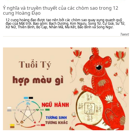
Ý nghĩa và truyền thuyết của các chòm sao trong 12
cung Hoàng Đạo
12 cung hoàng đạo được tạo nên bởi các chòm sao quay xung quanh quỹ
đạo của Mặt trời. Bao gồm: Bạch Dương, Kim Ngưu, Song Tử, Cự Giải, Sư Tử,
Xử Nữ, Thiên Bình, Bọ Cạp, Nhân Mã, Ma Kết, Bảo Bình và Song Ngư.
Tweet