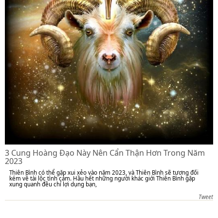
3 Cung Hoàng Đạo Này Nên Cẩn Thận Hơn Trong Năm
2023
Thiên Bình có thể gặp xui xẻo vào năm 2023, và Thiên Bình sẽ tương đối
kém về tài lộc tình cảm. Hầu hết những người khác giới Thiên Bình gặp
xung quanh đều chỉ lợi dụng bạn,
Tweet