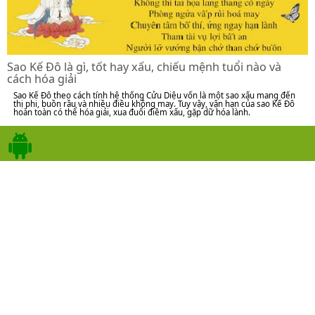
Sao Kế Đô là gì, tốt hay xấu, chiếu mệnh tuổi nào và
cách hóa giải
Sao Kế Đô theo cách tính hệ thống Cửu Diệu vốn là một sao xấu mang đến
thị phi, buồn rầu và nhiều điều không may. Tuy vậy, vận hạn của sao Kế Đô
hoàn toàn có thể hóa giải, xua đuổi điềm xấu, gặp dữ hóa lành.
Tweet
App trên Android
1315 mục
❀ ❀ ❀
1
2
3
4
5
6
7
8
9
10
66
⇢
⇥
-
08/2026
+
CN
T2
T3
T4
T5
T6
T7
.
1
19/6