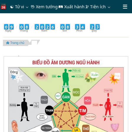
☯ Tử vi
🖖 Xem tướng
🛤 Xuất hành
🔭
Tiện ích
4
0
9
/
0
8
/
2
0
2
6
-
0
8
:
3
4
:
2
Trang chủ