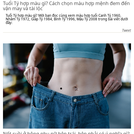
Tuổi Tý hợp màu gì? Cách chọn màu hợp mệnh đem đến
vận may và tài lộc
Tuổi Tý hợp màu gì? Mời bạn đọc cùng xem màu hợp tuổi Canh Tý 1960,
Nhâm Tý 1972, Giáp Tý 1984, Bính Tý 1996, Mậu Tý 2008 trong bài viết dưới
đây:
Tweet
Nốt ruồi ở hông phụ nữ bên trái, bên phải có ý nghĩa gì?