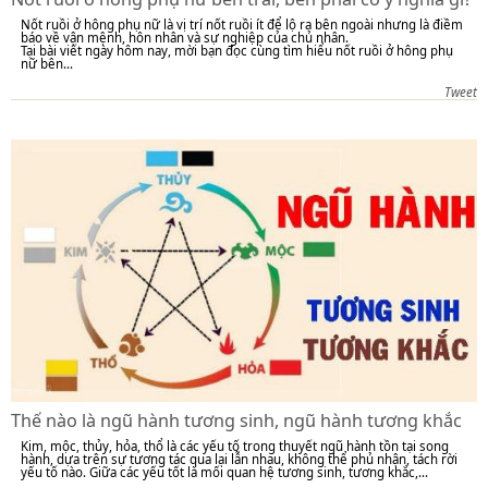
Nốt ruồi ở hông phụ nữ là vị trí nốt ruồi ít để lộ ra bên ngoài nhưng là điềm
báo về vận mệnh, hôn nhân và sự nghiệp của chủ nhân.
Tại bài viết ngày hôm nay, mời bạn đọc cùng tìm hiểu nốt ruồi ở hông phụ
nữ bên...
Tweet
Thế nào là ngũ hành tương sinh, ngũ hành tương khắc
Kim, mộc, thủy, hỏa, thổ là các yếu tố trong thuyết ngũ hành tồn tại song
hành, dựa trên sự tương tác qua lại lẫn nhau, không thể phủ nhận, tách rời
yếu tố nào. Giữa các yếu tốt là mối quan hệ tương sinh, tương khắc,...