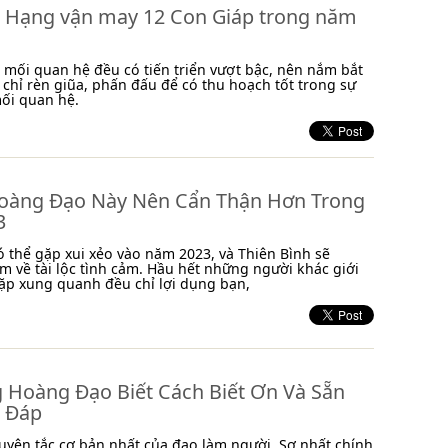
 Hạng vận may 12 Con Giáp trong năm
 mối quan hệ đều có tiến triển vượt bậc, nên nắm bắt
 chỉ rèn giũa, phấn đấu để có thu hoạch tốt trong sự
ối quan hệ.
oàng Đạo Này Nên Cẩn Thận Hơn Trong
3
ó thể gặp xui xẻo vào năm 2023, và Thiên Bình sẽ
m về tài lộc tình cảm. Hầu hết những người khác giới
ặp xung quanh đều chỉ lợi dụng bạn,
 Hoàng Đạo Biết Cách Biết Ơn Và Sẵn
 Đáp
guyên tắc cơ bản nhất của đạo làm người. Sợ nhất chính