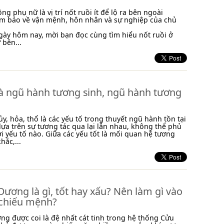
ng phụ nữ là vị trí nốt ruồi ít để lộ ra bên ngoài
ềm báo về vận mệnh, hôn nhân và sự nghiệp của chủ
 ngày hôm nay, mời bạn đọc cùng tìm hiểu nốt ruồi ở
bên...
là ngũ hành tương sinh, ngũ hành tương
ủy, hỏa, thổ là các yếu tố trong thuyết ngũ hành tồn tại
ựa trên sự tương tác qua lại lẫn nhau, không thể phủ
ời yếu tố nào. Giữa các yếu tốt là mối quan hệ tương
hắc,...
Dương là gì, tốt hay xấu? Nên làm gì vào
chiếu mệnh?
ng được coi là đệ nhất cát tinh trong hệ thống Cửu