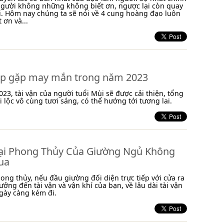
người không những không biết ơn, ngược lại còn quay
. Hôm nay chúng ta sẽ nói về 4 cung hoàng đạo luôn
 ơn và...
áp gặp may mắn trong năm 2023
23, tài vận của người tuổi Mùi sẽ được cải thiện, tổng
i lộc vô cùng tươi sáng, có thể hướng tới tương lai.
ại Phong Thủy Của Giường Ngủ Không
ua
ong thủy, nếu đầu giường đối diện trực tiếp với cửa ra
ưởng đến tài vận và vận khí của bạn, về lâu dài tài vận
gày càng kém đi.