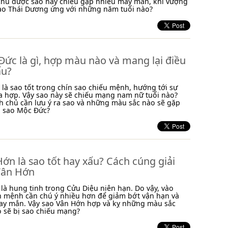
chủ được sao này chiếu gặp nhiều may mắn, khí vượng
 sao Thái Dương ứng với những năm tuổi nào?
ức là gì, hợp màu nào và mang lại điều
ấu?
là sao tốt trong chín sao chiếu mệnh, hướng tới sự
a hợp. Vậy sao này sẽ chiếu mạng nam nữ tuổi nào?
 chủ cần lưu ý ra sao và những màu sắc nào sẽ gặp
i sao Mộc Đức?
ớn là sao tốt hay xấu? Cách cúng giải
Vân Hớn
là hung tinh trong Cửu Diệu niên hạn. Do vậy, vào
n mệnh cần chú ý nhiều hơn để giảm bớt vận hạn và
ay mắn. Vậy sao Vân Hớn hợp và kỵ những màu sắc
o sẽ bị sao chiếu mạng?