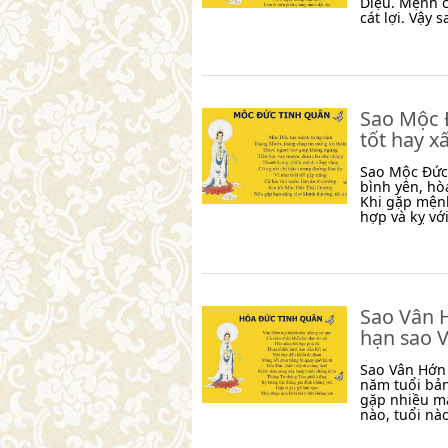
Diệu. Mệnh 
cát lợi. Vậy
Sao Mộc Đ
tốt hay x
Sao Mộc Đức 
bình yên, hò
Khi gặp mệnh
hợp và kỵ vớ
Sao Vân H
hạn sao 
Sao Vân Hớn 
năm tuổi bả
gặp nhiều m
nào, tuổi nà