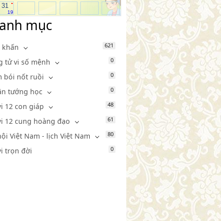
.
31
19
anh mục
621
 khấn
0
g tử vi số mệnh
0
 bói nốt ruồi
0
n tướng học
48
vi 12 con giáp
61
vi 12 cung hoàng đạo
80
hội Việt Nam - lịch Việt Nam
0
vi trọn đời