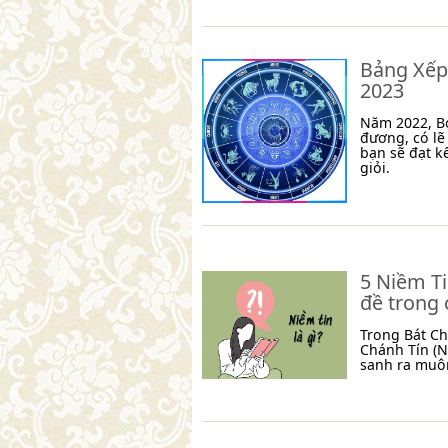
Bảng Xếp
2023
Năm 2022, Bọ
đương, có lẽ
bạn sẽ đạt k
giỏi.
5 Niềm Ti
đề trong 
Trong Bát C
Chánh Tín (N
sanh ra muô