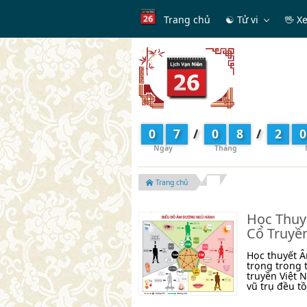
Trang chủ
☯ Tử vi
🖖 X
0
7
/
0
8
/
2
0
Trang chủ
Học Thuy
Cổ Truyề
Học thuyết Â
trọng trong 
truyền Việt 
vũ trụ đều tồ