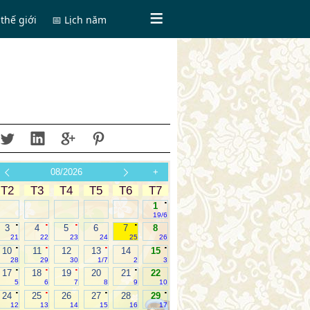
thế giới
📅 Lịch năm
08/2026
+
T2
T3
T4
T5
T6
T7
.
1
19/6
.
.
.
.
3
4
5
6
7
8
21
22
23
24
25
26
.
.
.
.
10
11
12
13
14
15
28
29
30
1/7
2
3
.
.
.
.
17
18
19
20
21
22
5
6
7
8
9
10
.
.
.
.
24
25
26
27
28
29
12
13
14
15
16
17