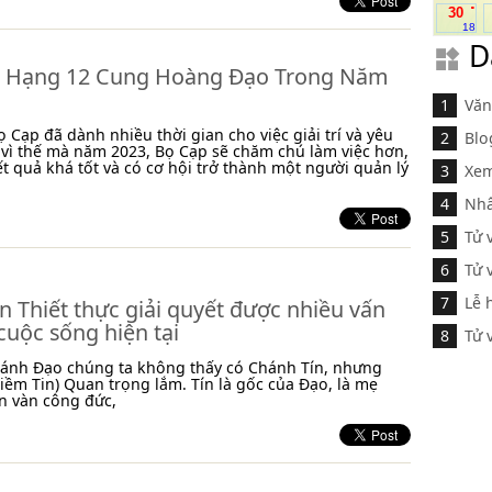
.
30
18
D
 Hạng 12 Cung Hoàng Đạo Trong Năm
Văn
 Cạp đã dành nhiều thời gian cho việc giải trí và yêu
Blo
 vì thế mà năm 2023, Bọ Cạp sẽ chăm chú làm việc hơn,
ết quả khá tốt và có cơ hội trở thành một người quản lý
Xem
Nhâ
Tử 
Tử 
Lễ 
n Thiết thực giải quyết được nhiều vấn
cuộc sống hiện tại
Tử 
hánh Đạo chúng ta không thấy có Chánh Tín, nhưng
iềm Tin) Quan trọng lắm. Tín là gốc của Đạo, là mẹ
n vàn công đức,