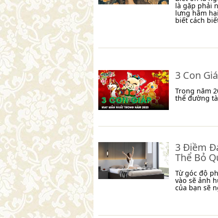
là gặp phải 
lưng hãm hại
biết cách biết
3 Con Gi
Trong năm 20
thể đường tà
3 Điềm Đ
Thể Bỏ Q
Từ góc độ ph
vào sẽ ảnh h
của bạn sẽ n