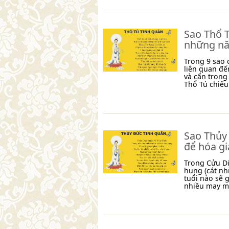
Sao Thổ T
những nă
Trong 9 sao 
liên quan đế
và cẩn trọng
Thổ Tú chiế
Sao Thủy 
để hóa gi
Trong Cửu Di
hung (cát nh
tuổi nào sẽ 
nhiều may m