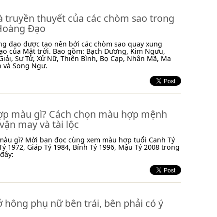
à truyền thuyết của các chòm sao trong
Hoàng Đạo
ng đạo được tạo nên bởi các chòm sao quay xung
ạo của Mặt trời. Bao gồm: Bạch Dương, Kim Ngưu,
Giải, Sư Tử, Xử Nữ, Thiên Bình, Bọ Cạp, Nhân Mã, Ma
h và Song Ngư.
hợp màu gì? Cách chọn màu hợp mệnh
ận may và tài lộc
 màu gì? Mời bạn đọc cùng xem màu hợp tuổi Canh Tý
ý 1972, Giáp Tý 1984, Bính Tý 1996, Mậu Tý 2008 trong
 đây:
ở hông phụ nữ bên trái, bên phải có ý