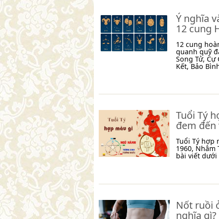
Ý nghĩa v
12 cung 
12 cung hoà
quanh quỹ đ
Song Tử, Cự 
Kết, Bảo Bìn
Tuổi Tý 
đem đến v
Tuổi Tý hợp
1960, Nhâm T
bài viết dưới
Nốt ruồi 
nghĩa gì?