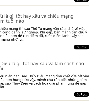
ú là gì, tốt hay xấu và chiếu mạng
m tuổi nào
chiếu mạng thì sao Thổ Tú mang vận xấu, chủ về việc
n công danh, sự nghiệp. Khi gặp, bản mệnh cần chú ý
 nhiều hơn để xua điềm dữ, rước điềm lành. Vậy sao
u mạng những...
Diệu là gì, tốt hay xấu và làm cách nào
ải
ệu niên hạn, sao Thủy Diệu mang tính chất vừa cát vừa
iều hơn hung). Do vậy, mệnh chủ cần biết những năm
gặp sao Thủy Diệu và cách hóa giải phần hung để gặp
ắn.