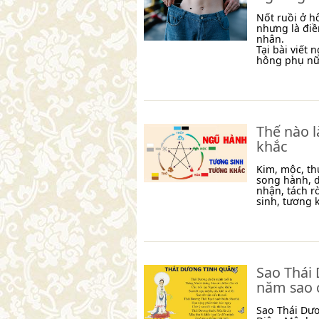
Nốt ruồi ở hô
nhưng là đi
nhân.
Tại bài viết
hông phụ nữ 
Thế nào 
khắc
Kim, mộc, th
song hành, d
nhận, tách r
sinh, tương k
Sao Thái 
năm sao 
Sao Thái Dươ