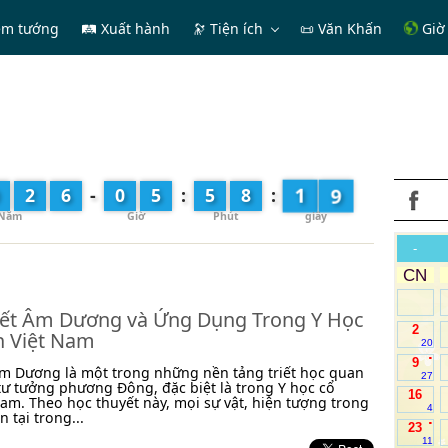
em tướng
🛤 Xuất hành
🔭
Tiện ích
📜 Văn Khấn
Giờ 
1
2
6
-
0
5
:
5
8
:
2
-
CN
ết Âm Dương và Ứng Dụng Trong Y Học
2
n Việt Nam
20
.
9
m Dương là một trong những nền tảng triết học quan
27
tư tưởng phương Đông, đặc biệt là trong Y học cổ
16
Nam. Theo học thuyết này, mọi sự vật, hiện tượng trong
4
n tại trong...
.
23
11