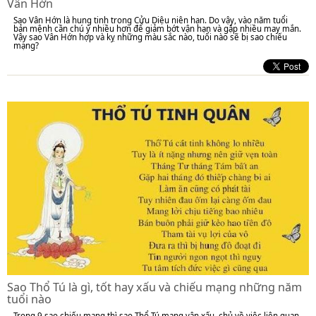
Vân Hớn
Sao Vân Hớn là hung tinh trong Cửu Diệu niên hạn. Do vậy, vào năm tuổi
bản mệnh cần chú ý nhiều hơn để giảm bớt vận hạn và gặp nhiều may mắn.
Vậy sao Vân Hớn hợp và kỵ những màu sắc nào, tuổi nào sẽ bị sao chiếu
mạng?
Sao Thổ Tú là gì, tốt hay xấu và chiếu mạng những năm
tuổi nào
Trong 9 sao chiếu mạng thì sao Thổ Tú mang vận xấu, chủ về việc liên quan