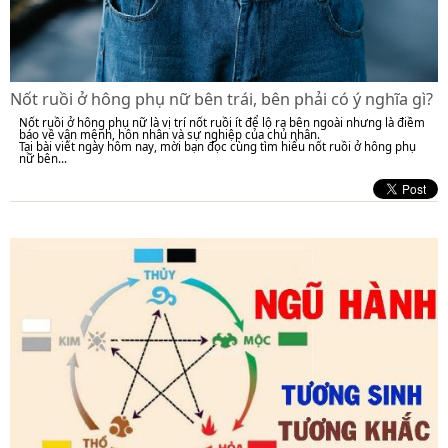
Nốt ruồi ở hông phụ nữ bên trái, bên phải có ý nghĩa gì?
Nốt ruồi ở hông phụ nữ là vị trí nốt ruồi ít để lộ ra bên ngoài nhưng là điềm
báo về vận mệnh, hôn nhân và sự nghiệp của chủ nhân.
Tại bài viết ngày hôm nay, mời bạn đọc cùng tìm hiểu nốt ruồi ở hông phụ
nữ bên...