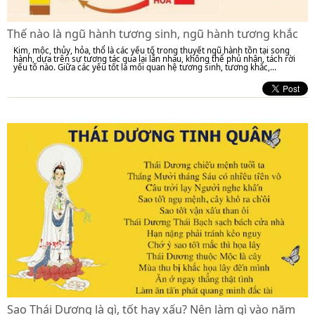
Thế nào là ngũ hành tương sinh, ngũ hành tương khắc
Kim, mộc, thủy, hỏa, thổ là các yếu tố trong thuyết ngũ hành tồn tại song
hành, dựa trên sự tương tác qua lại lẫn nhau, không thể phủ nhận, tách rời
yếu tố nào. Giữa các yếu tốt là mối quan hệ tương sinh, tương khắc,...
Sao Thái Dương là gì, tốt hay xấu? Nên làm gì vào năm