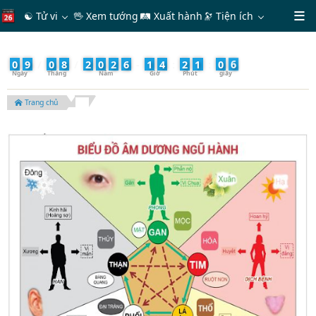
☯ Tử vi
🖖 Xem tướng
🛤 Xuất hành
🔭
Tiện ích
8
0
9
/
0
8
/
2
0
2
6
-
1
4
:
2
1
:
0
Trang chủ