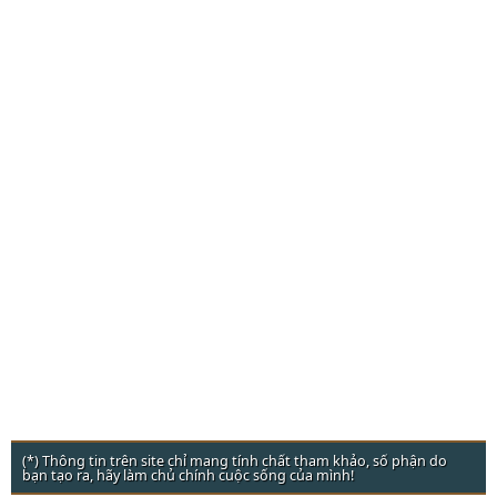
(*) Thông tin trên site chỉ mang tính chất tham khảo, số phận do
bạn tạo ra, hãy làm chủ chính cuộc sống của mình!