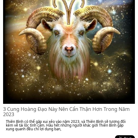
3 Cung Hoàng Đạo Này Nên Cẩn Thận Hơn Trong Năm
2023
Thiên Bình có thể gặp xui xẻo vào năm 2023, và Thiên Bình sẽ tương đối
kém về tài lộc tình cảm. Hầu hết những người khác giới Thiên Bình gặp
xung quanh đều chỉ lợi dụng bạn,