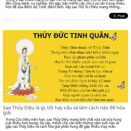
đến công danh, sự nghiệp. Khi gặp, bản mệnh cần chú ý và cẩn trọng nhiều
hơn để xua điềm dữ, rước điềm lành. Vậy sao Thổ Tú chiếu mạng những...
Sao Thủy Diệu là gì, tốt hay xấu và làm cách nào để hóa
giải
Trong Cửu Diệu niên hạn, sao Thủy Diệu mang tính chất vừa cát vừa hung
(cát nhiều hơn hung). Do vậy, mệnh chủ cần biết những năm tuổi nào sẽ
gặp sao Thủy Diệu và cách hóa giải phần hung để gặp nhiều may mắn.