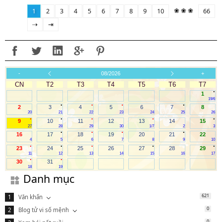
❀ ❀ ❀
1
2
3
4
5
6
7
8
9
10
66
⇢
⇥
-
08/2026
+
CN
T2
T3
T4
T5
T6
T7
.
1
19/6
.
.
.
.
2
3
4
5
6
7
8
20
21
22
23
24
25
26
.
.
.
.
.
9
10
11
12
13
14
15
27
28
29
30
1/7
2
3
.
.
.
.
16
17
18
19
20
21
22
4
5
6
7
8
9
10
.
.
.
.
.
23
24
25
26
27
28
29
11
12
13
14
15
16
17
.
.
30
31
18
19
Danh mục
621
Văn khấn
0
Blog tử vi số mệnh
0