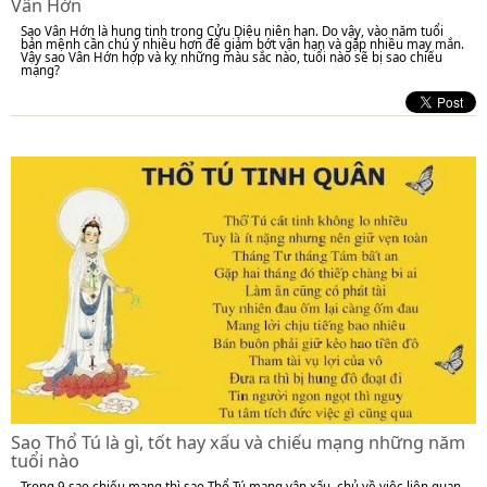
Vân Hớn
Sao Vân Hớn là hung tinh trong Cửu Diệu niên hạn. Do vậy, vào năm tuổi
bản mệnh cần chú ý nhiều hơn để giảm bớt vận hạn và gặp nhiều may mắn.
Vậy sao Vân Hớn hợp và kỵ những màu sắc nào, tuổi nào sẽ bị sao chiếu
mạng?
Sao Thổ Tú là gì, tốt hay xấu và chiếu mạng những năm
tuổi nào
Trong 9 sao chiếu mạng thì sao Thổ Tú mang vận xấu, chủ về việc liên quan