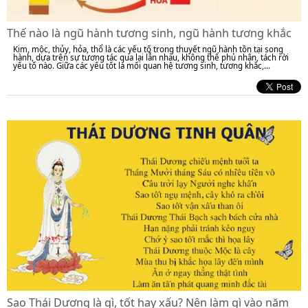
Thế nào là ngũ hành tương sinh, ngũ hành tương khắc
Kim, mộc, thủy, hỏa, thổ là các yếu tố trong thuyết ngũ hành tồn tại song
hành, dựa trên sự tương tác qua lại lẫn nhau, không thể phủ nhận, tách rời
yếu tố nào. Giữa các yếu tốt là mối quan hệ tương sinh, tương khắc,...
Sao Thái Dương là gì, tốt hay xấu? Nên làm gì vào năm