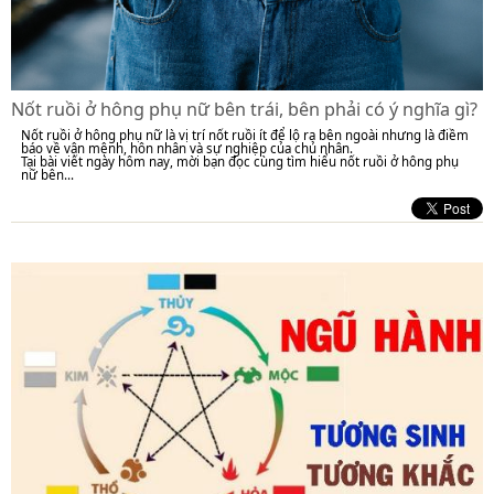
Nốt ruồi ở hông phụ nữ bên trái, bên phải có ý nghĩa gì?
Nốt ruồi ở hông phụ nữ là vị trí nốt ruồi ít để lộ ra bên ngoài nhưng là điềm
báo về vận mệnh, hôn nhân và sự nghiệp của chủ nhân.
Tại bài viết ngày hôm nay, mời bạn đọc cùng tìm hiểu nốt ruồi ở hông phụ
nữ bên...