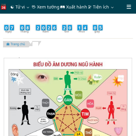
☯ Tử vi
🖖 Xem tướng
🛤 Xuất hành
🔭
Tiện ích
7
0
7
/
0
8
/
2
0
2
6
-
2
0
:
1
4
:
0
Trang chủ