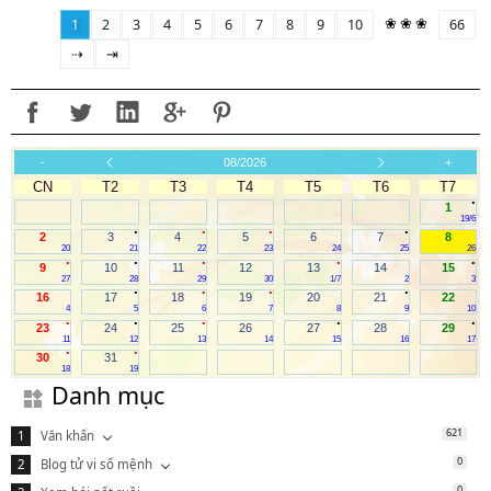
❀ ❀ ❀
1
2
3
4
5
6
7
8
9
10
66
⇢
⇥
-
08/2026
+
CN
T2
T3
T4
T5
T6
T7
.
1
19/6
.
.
.
.
2
3
4
5
6
7
8
20
21
22
23
24
25
26
.
.
.
.
.
9
10
11
12
13
14
15
27
28
29
30
1/7
2
3
.
.
.
.
16
17
18
19
20
21
22
4
5
6
7
8
9
10
.
.
.
.
.
23
24
25
26
27
28
29
11
12
13
14
15
16
17
.
.
30
31
18
19
Danh mục
621
Văn khấn
0
Blog tử vi số mệnh
0