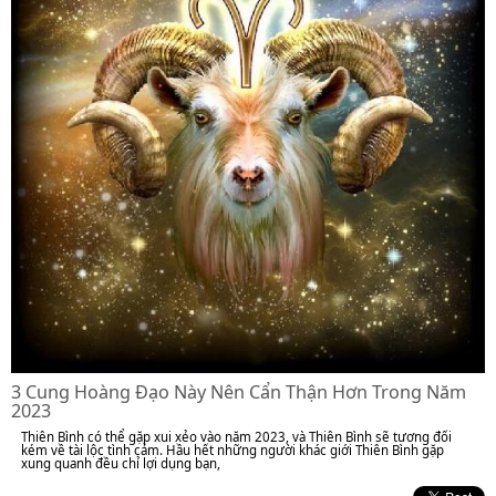
3 Cung Hoàng Đạo Này Nên Cẩn Thận Hơn Trong Năm
2023
Thiên Bình có thể gặp xui xẻo vào năm 2023, và Thiên Bình sẽ tương đối
kém về tài lộc tình cảm. Hầu hết những người khác giới Thiên Bình gặp
xung quanh đều chỉ lợi dụng bạn,