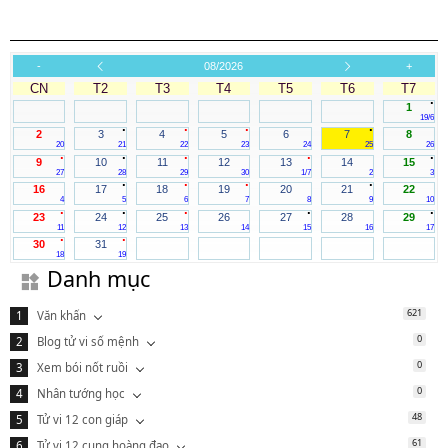
-
08/2026
+
CN
T2
T3
T4
T5
T6
T7
.
1
19/6
.
.
.
.
2
3
4
5
6
7
8
20
21
22
23
24
25
26
.
.
.
.
.
9
10
11
12
13
14
15
27
28
29
30
1/7
2
3
.
.
.
.
16
17
18
19
20
21
22
4
5
6
7
8
9
10
.
.
.
.
.
23
24
25
26
27
28
29
11
12
13
14
15
16
17
.
.
30
31
18
19
Danh mục
621
Văn khấn
0
Blog tử vi số mệnh
0
Xem bói nốt ruồi
0
Nhân tướng học
48
Tử vi 12 con giáp
61
Tử vi 12 cung hoàng đạo