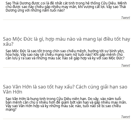
Sao Thái Dương được coi là đệ nhất cát tinh trong hệ thống Cửu Diệu. Mệnh
chủ được sao này chiếu gặp nhiều may mắn, khí vượng cát lợi. Vậy sao Thái
Dương ứng với những năm tuổi nào?
Tweet
Sao Mộc Đức là gì, hợp màu nào và mang lại điều tốt hay
xấu?
Sao Mộc Đức là sao tốt trong chín sao chiếu mệnh, hướng tới sự bình yên,
hòa hợp. Vậy sao này sẽ chiếu mạng nam nữ tuổi nào? Khi gặp mệnh chủ
cần lưu ý ra sao và những màu sắc nào sẽ gặp hợp và kỵ với sao Mộc Đức?
Tweet
Sao Vân Hớn là sao tốt hay xấu? Cách cúng giải hạn sao
Vân Hớn
Sao Vân Hớn là hung tinh trong Cửu Diệu niên hạn. Do vậy, vào năm tuổi
bản mệnh cần chú ý nhiều hơn để giảm bớt vận hạn và gặp nhiều may mắn.
Vậy sao Vân Hớn hợp và kỵ những màu sắc nào, tuổi nào sẽ bị sao chiếu
mạng?
Tweet