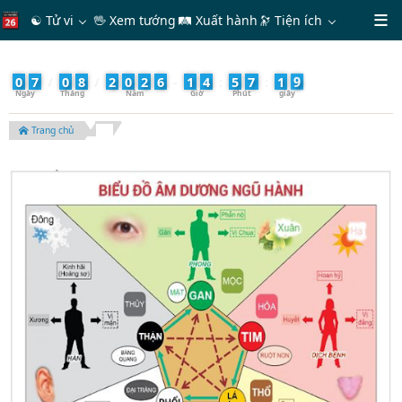
☯ Tử vi
🖖 Xem tướng
🛤 Xuất hành
🔭
Tiện ích
1
0
7
/
0
8
/
2
0
2
6
-
1
4
:
5
7
:
2
Trang chủ