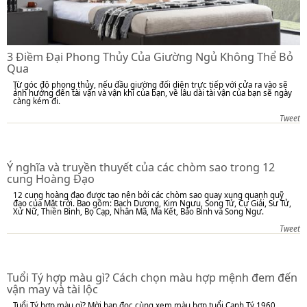
3 Điềm Đại Phong Thủy Của Giường Ngủ Không Thể Bỏ
Qua
Từ góc độ phong thủy, nếu đầu giường đối diện trực tiếp với cửa ra vào sẽ
ảnh hưởng đến tài vận và vận khí của bạn, về lâu dài tài vận của bạn sẽ ngày
càng kém đi.
Tweet
Ý nghĩa và truyền thuyết của các chòm sao trong 12
cung Hoàng Đạo
12 cung hoàng đạo được tạo nên bởi các chòm sao quay xung quanh quỹ
đạo của Mặt trời. Bao gồm: Bạch Dương, Kim Ngưu, Song Tử, Cự Giải, Sư Tử,
Xử Nữ, Thiên Bình, Bọ Cạp, Nhân Mã, Ma Kết, Bảo Bình và Song Ngư.
Tweet
Tuổi Tý hợp màu gì? Cách chọn màu hợp mệnh đem đến
vận may và tài lộc
Tuổi Tý hợp màu gì? Mời bạn đọc cùng xem màu hợp tuổi Canh Tý 1960,