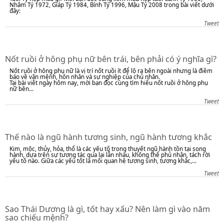
Nhâm Tý 1972, Giáp Tý 1984, Bính Tý 1996, Mậu Tý 2008 trong bài viết dưới
đây:
Tweet
Nốt ruồi ở hông phụ nữ bên trái, bên phải có ý nghĩa gì?
Nốt ruồi ở hông phụ nữ là vị trí nốt ruồi ít để lộ ra bên ngoài nhưng là điềm
báo về vận mệnh, hôn nhân và sự nghiệp của chủ nhân.
Tại bài viết ngày hôm nay, mời bạn đọc cùng tìm hiểu nốt ruồi ở hông phụ
nữ bên...
Tweet
Thế nào là ngũ hành tương sinh, ngũ hành tương khắc
Kim, mộc, thủy, hỏa, thổ là các yếu tố trong thuyết ngũ hành tồn tại song
hành, dựa trên sự tương tác qua lại lẫn nhau, không thể phủ nhận, tách rời
yếu tố nào. Giữa các yếu tốt là mối quan hệ tương sinh, tương khắc,...
Tweet
Sao Thái Dương là gì, tốt hay xấu? Nên làm gì vào năm
sao chiếu mệnh?