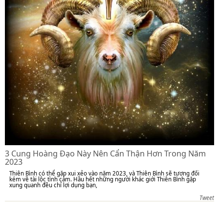
3 Cung Hoàng Đạo Này Nên Cẩn Thận Hơn Trong Năm
2023
Thiên Bình có thể gặp xui xẻo vào năm 2023, và Thiên Bình sẽ tương đối
kém về tài lộc tình cảm. Hầu hết những người khác giới Thiên Bình gặp
xung quanh đều chỉ lợi dụng bạn,
Tweet