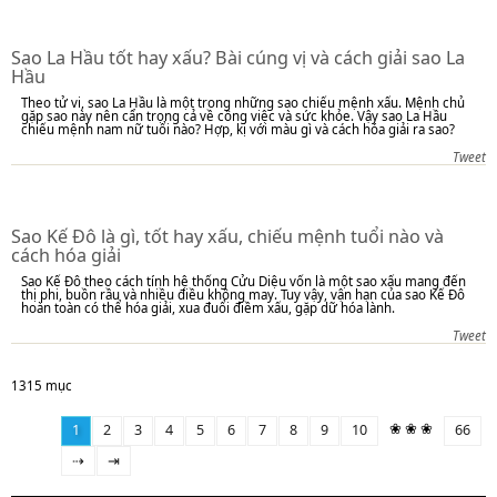
Sao La Hầu tốt hay xấu? Bài cúng vị và cách giải sao La
Hầu
Theo tử vi, sao La Hầu là một trong những sao chiếu mệnh xấu. Mệnh chủ
gặp sao này nên cẩn trọng cả về công việc và sức khỏe. Vậy sao La Hầu
chiếu mệnh nam nữ tuổi nào? Hợp, kị với màu gì và cách hóa giải ra sao?
Tweet
Sao Kế Đô là gì, tốt hay xấu, chiếu mệnh tuổi nào và
cách hóa giải
Sao Kế Đô theo cách tính hệ thống Cửu Diệu vốn là một sao xấu mang đến
thị phi, buồn rầu và nhiều điều không may. Tuy vậy, vận hạn của sao Kế Đô
hoàn toàn có thể hóa giải, xua đuổi điềm xấu, gặp dữ hóa lành.
Tweet
1315 mục
❀ ❀ ❀
1
2
3
4
5
6
7
8
9
10
66
⇢
⇥