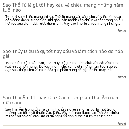
Sao Thổ Tú là gì, tốt hay xấu và chiếu mạng những năm
tuổi nào
Trong 9 sao chiếu mạng thì sao Thổ Tú mang vận xấu, chủ về việc liên quan
đến công danh, sự nghiệp. Khi gặp, bản mệnh cần chú ý và cẩn trọng nhiều
hơn để xua điềm dữ, rước điềm lành. Vậy sao Thổ Tú chiếu mạng những...
Tweet
Sao Thủy Diệu là gì, tốt hay xấu và làm cách nào để hóa
giải
Trong Cửu Diệu niên hạn, sao Thủy Diệu mang tính chất vừa cát vừa hung
(cát nhiều hơn hung). Do vậy, mệnh chủ cần biết những năm tuổi nào sẽ
gặp sao Thủy Diệu và cách hóa giải phần hung để gặp nhiều may mắn.
Tweet
Sao Thái Âm tốt hay xấu? Cách cúng sao Thái Âm nam
nữ mạng
Sao Thái Âm trong tử vi là cát tinh chủ về giàu sang tài lộc, là một trong
những sao tốt nhất thuộc Cửu Diệu. Vậy tuổi nào được sao Thái Âm chiếu
mạng? Mệnh chủ cần làm gì để nghênh đón được cát khí từ cát tinh?
Tweet