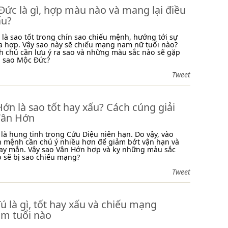
ức là gì, hợp màu nào và mang lại điều
ấu?
là sao tốt trong chín sao chiếu mệnh, hướng tới sự
a hợp. Vậy sao này sẽ chiếu mạng nam nữ tuổi nào?
 chủ cần lưu ý ra sao và những màu sắc nào sẽ gặp
i sao Mộc Đức?
Tweet
ớn là sao tốt hay xấu? Cách cúng giải
Vân Hớn
là hung tinh trong Cửu Diệu niên hạn. Do vậy, vào
n mệnh cần chú ý nhiều hơn để giảm bớt vận hạn và
ay mắn. Vậy sao Vân Hớn hợp và kỵ những màu sắc
o sẽ bị sao chiếu mạng?
Tweet
ú là gì, tốt hay xấu và chiếu mạng
m tuổi nào