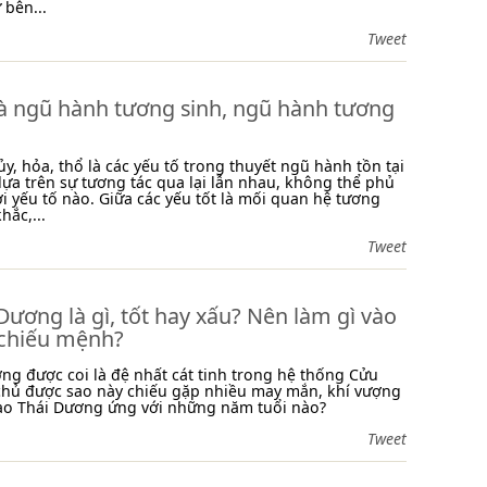
bên...
Tweet
là ngũ hành tương sinh, ngũ hành tương
ủy, hỏa, thổ là các yếu tố trong thuyết ngũ hành tồn tại
ựa trên sự tương tác qua lại lẫn nhau, không thể phủ
ời yếu tố nào. Giữa các yếu tốt là mối quan hệ tương
hắc,...
Tweet
Dương là gì, tốt hay xấu? Nên làm gì vào
chiếu mệnh?
ng được coi là đệ nhất cát tinh trong hệ thống Cửu
chủ được sao này chiếu gặp nhiều may mắn, khí vượng
 sao Thái Dương ứng với những năm tuổi nào?
Tweet