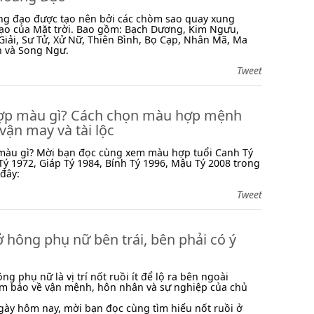
ng đạo được tạo nên bởi các chòm sao quay xung
ạo của Mặt trời. Bao gồm: Bạch Dương, Kim Ngưu,
Giải, Sư Tử, Xử Nữ, Thiên Bình, Bọ Cạp, Nhân Mã, Ma
h và Song Ngư.
Tweet
hợp màu gì? Cách chọn màu hợp mệnh
ận may và tài lộc
 màu gì? Mời bạn đọc cùng xem màu hợp tuổi Canh Tý
ý 1972, Giáp Tý 1984, Bính Tý 1996, Mậu Tý 2008 trong
 đây:
Tweet
ở hông phụ nữ bên trái, bên phải có ý
ng phụ nữ là vị trí nốt ruồi ít để lộ ra bên ngoài
ềm báo về vận mệnh, hôn nhân và sự nghiệp của chủ
 ngày hôm nay, mời bạn đọc cùng tìm hiểu nốt ruồi ở