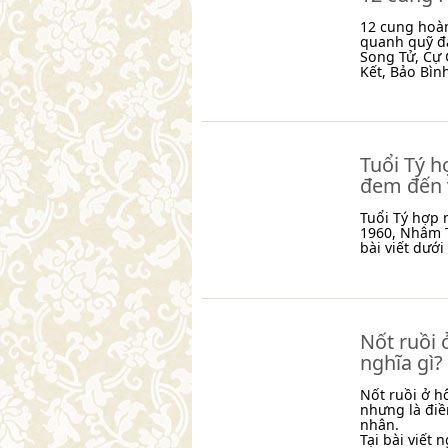
12 cung hoà
quanh quỹ đ
Song Tử, Cự 
Kết, Bảo Bìn
Tuổi Tý 
đem đến v
Tuổi Tý hợp
1960, Nhâm T
bài viết dưới
Nốt ruồi 
nghĩa gì?
Nốt ruồi ở hô
nhưng là đi
nhân.
Tại bài viết