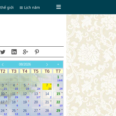
thế giới
📅 Lịch năm
08/2026
+
T2
T3
T4
T5
T6
T7
.
1
19/6
.
.
.
.
3
4
5
6
7
8
21
22
23
24
25
26
.
.
.
.
10
11
12
13
14
15
28
29
30
1/7
2
3
.
.
.
.
17
18
19
20
21
22
5
6
7
8
9
10
.
.
.
.
24
25
26
27
28
29
12
13
14
15
16
17