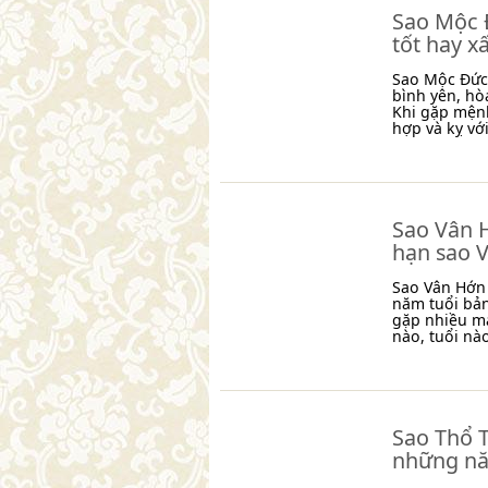
Sao Mộc Đ
tốt hay x
Sao Mộc Đức 
bình yên, hò
Khi gặp mệnh
hợp và kỵ vớ
Sao Vân H
hạn sao 
Sao Vân Hớn 
năm tuổi bả
gặp nhiều m
nào, tuổi nà
Sao Thổ T
những nă