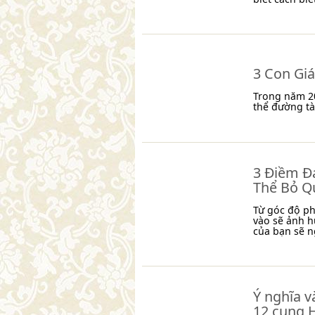
3 Con Gi
Trong năm 20
thể đường tà
3 Điềm Đ
Thể Bỏ Q
Từ góc độ ph
vào sẽ ảnh h
của bạn sẽ n
Ý nghĩa v
12 cung 