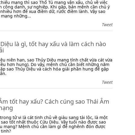
chiếu mạng thì sao Thổ Tú mang vận xấu, chủ về việc
n công danh, sự nghiệp. Khi gặp, bản mệnh cần chú ý
 nhiều hơn để xua điềm dữ, rước điềm lành. Vậy sao
u mạng những...
Tweet
Diệu là gì, tốt hay xấu và làm cách nào
ải
ệu niên hạn, sao Thủy Diệu mang tính chất vừa cát vừa
iều hơn hung). Do vậy, mệnh chủ cần biết những năm
gặp sao Thủy Diệu và cách hóa giải phần hung để gặp
ắn.
Tweet
 Âm tốt hay xấu? Cách cúng sao Thái Âm
mạng
rong tử vi là cát tinh chủ về giàu sang tài lộc, là một
sao tốt nhất thuộc Cửu Diệu. Vậy tuổi nào được sao
ếu mạng? Mệnh chủ cần làm gì để nghênh đón được
 tinh?