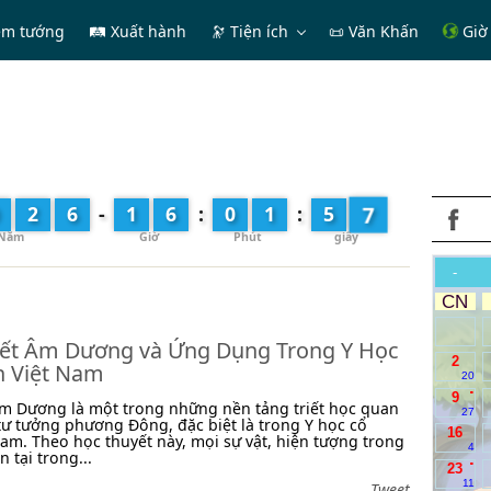
em tướng
🛤 Xuất hành
🔭
Tiện ích
📜 Văn Khấn
Giờ 
9
2
6
-
1
6
:
0
1
:
5
-
CN
ết Âm Dương và Ứng Dụng Trong Y Học
2
n Việt Nam
20
.
9
m Dương là một trong những nền tảng triết học quan
27
tư tưởng phương Đông, đặc biệt là trong Y học cổ
16
Nam. Theo học thuyết này, mọi sự vật, hiện tượng trong
4
n tại trong...
.
23
11
Tweet