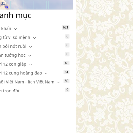
.
31
19
anh mục
621
 khấn
0
g tử vi số mệnh
0
 bói nốt ruồi
0
n tướng học
48
vi 12 con giáp
61
vi 12 cung hoàng đạo
80
hội Việt Nam - lịch Việt Nam
0
vi trọn đời