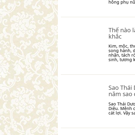
hông phụ nữ 
Thế nào 
khắc
Kim, mộc, th
song hành, d
nhận, tách r
sinh, tương k
Sao Thái 
năm sao 
Sao Thái Dươ
Diệu. Mệnh 
cát lợi. Vậy