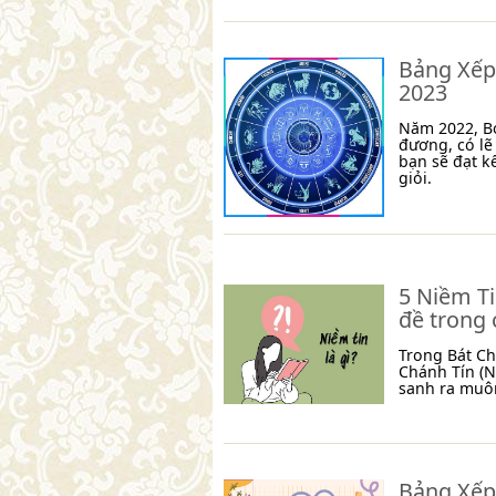
Bảng Xếp
2023
Năm 2022, Bọ
đương, có lẽ
bạn sẽ đạt k
giỏi.
5 Niềm Ti
đề trong 
Trong Bát C
Chánh Tín (N
sanh ra muô
Bảng Xếp