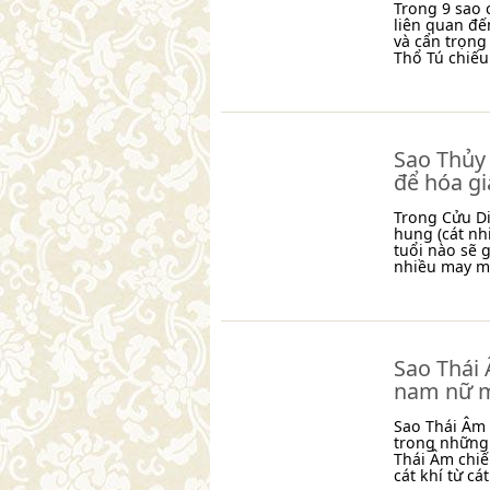
Trong 9 sao 
liên quan đế
và cẩn trọng
Thổ Tú chiế
Sao Thủy 
để hóa gi
Trong Cửu Di
hung (cát nh
tuổi nào sẽ 
nhiều may m
Sao Thái
nam nữ 
Sao Thái Âm t
trong những 
Thái Âm chi
cát khí từ cát