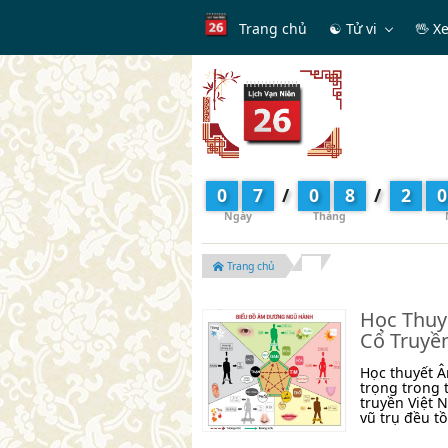
Trang chủ
☯ Tử vi
🖖 X
0
7
/
0
8
/
2
0
Trang chủ
Học Thuy
Cổ Truyề
Học thuyết Â
trọng trong 
truyền Việt 
vũ trụ đều tồ