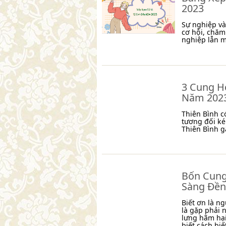
2023
Sự nghiệp và
cơ hội, chăm
nghiệp lẫn m
3 Cung H
Năm 202
Thiên Bình c
tương đối ké
Thiên Bình g
Bốn Cung
Sàng Đền
Biết ơn là n
là gặp phải 
lưng hãm hại
biết cách biết