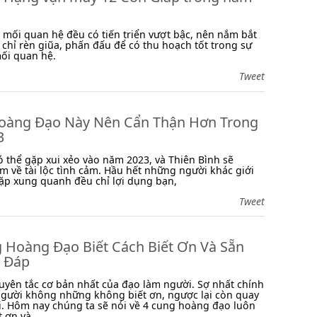
 mối quan hệ đều có tiến triển vượt bậc, nên nắm bắt
 chỉ rèn giũa, phấn đấu để có thu hoạch tốt trong sự
ối quan hệ.
Tweet
oàng Đạo Này Nên Cẩn Thận Hơn Trong
3
ó thể gặp xui xẻo vào năm 2023, và Thiên Bình sẽ
m về tài lộc tình cảm. Hầu hết những người khác giới
ặp xung quanh đều chỉ lợi dụng bạn,
Tweet
 Hoàng Đạo Biết Cách Biết Ơn Và Sẵn
 Đáp
guyên tắc cơ bản nhất của đạo làm người. Sợ nhất chính
người không những không biết ơn, ngược lại còn quay
. Hôm nay chúng ta sẽ nói về 4 cung hoàng đạo luôn
 ơn và...