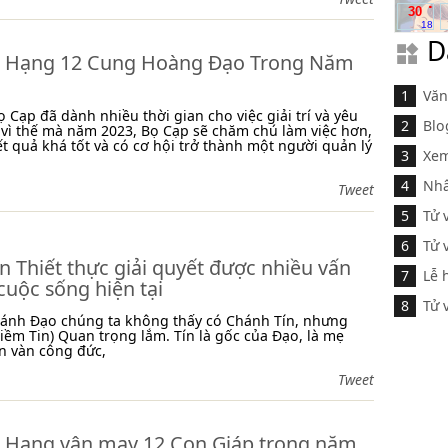
.
30
18
D
 Hạng 12 Cung Hoàng Đạo Trong Năm
Văn
 Cạp đã dành nhiều thời gian cho việc giải trí và yêu
Blo
 vì thế mà năm 2023, Bọ Cạp sẽ chăm chú làm việc hơn,
ết quả khá tốt và có cơ hội trở thành một người quản lý
Xem
Nhâ
Tweet
Tử 
Tử 
n Thiết thực giải quyết được nhiều vấn
Lễ 
cuộc sống hiện tại
Tử 
hánh Đạo chúng ta không thấy có Chánh Tín, nhưng
iềm Tin) Quan trọng lắm. Tín là gốc của Đạo, là mẹ
n vàn công đức,
Tweet
 Hạng vận may 12 Con Giáp trong năm