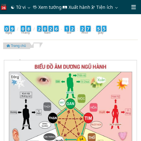
☯ Tử vi
🖖 Xem tướng
🛤 Xuất hành
🔭
Tiện ích
6
0
9
/
0
8
/
2
0
2
6
-
1
2
:
2
7
:
5
Trang chủ