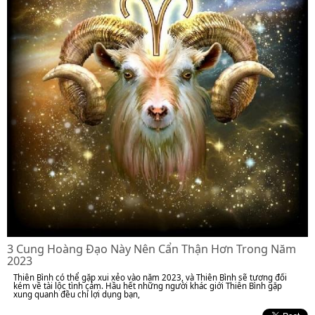
3 Cung Hoàng Đạo Này Nên Cẩn Thận Hơn Trong Năm
2023
Thiên Bình có thể gặp xui xẻo vào năm 2023, và Thiên Bình sẽ tương đối
kém về tài lộc tình cảm. Hầu hết những người khác giới Thiên Bình gặp
xung quanh đều chỉ lợi dụng bạn,