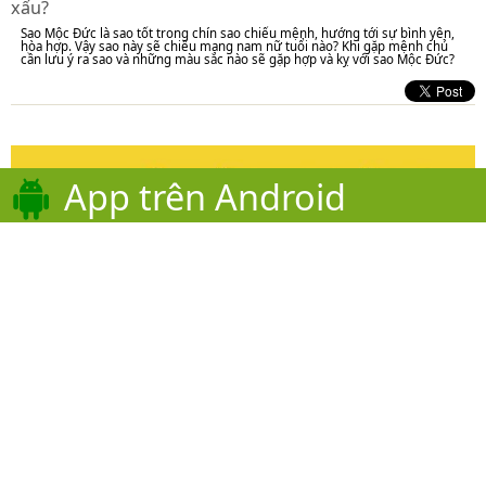
xấu?
Sao Mộc Đức là sao tốt trong chín sao chiếu mệnh, hướng tới sự bình yên,
hòa hợp. Vậy sao này sẽ chiếu mạng nam nữ tuổi nào? Khi gặp mệnh chủ
cần lưu ý ra sao và những màu sắc nào sẽ gặp hợp và kỵ với sao Mộc Đức?
App trên Android
Hoặc những ứng dụng
khác!
Sao Vân Hớn là sao tốt hay xấu? Cách cúng giải hạn sao