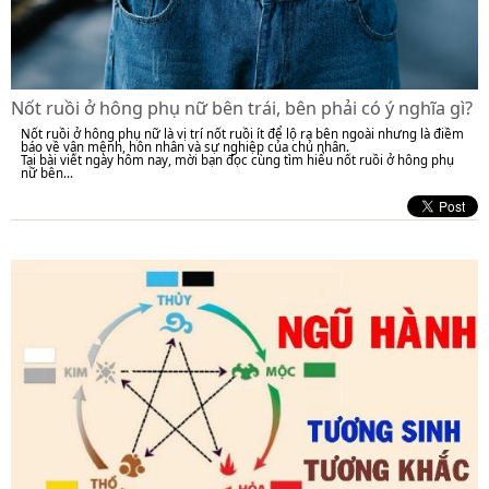
Nốt ruồi ở hông phụ nữ bên trái, bên phải có ý nghĩa gì?
Nốt ruồi ở hông phụ nữ là vị trí nốt ruồi ít để lộ ra bên ngoài nhưng là điềm
báo về vận mệnh, hôn nhân và sự nghiệp của chủ nhân.
Tại bài viết ngày hôm nay, mời bạn đọc cùng tìm hiểu nốt ruồi ở hông phụ
nữ bên...