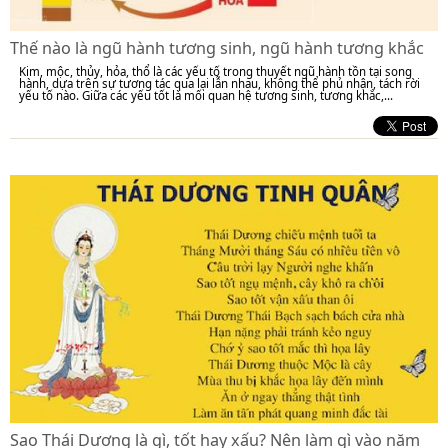
Thế nào là ngũ hành tương sinh, ngũ hành tương khắc
Kim, mộc, thủy, hỏa, thổ là các yếu tố trong thuyết ngũ hành tồn tại song
hành, dựa trên sự tương tác qua lại lẫn nhau, không thể phủ nhận, tách rời
yếu tố nào. Giữa các yếu tốt là mối quan hệ tương sinh, tương khắc,...
Sao Thái Dương là gì, tốt hay xấu? Nên làm gì vào năm