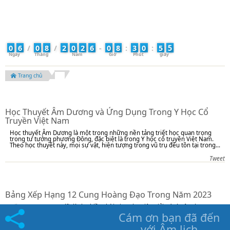
5
0
6
/
0
8
/
2
0
2
6
-
0
8
:
3
0
:
5
Trang chủ
Học Thuyết Âm Dương và Ứng Dụng Trong Y Học Cổ
Truyền Việt Nam
Học thuyết Âm Dương là một trong những nền tảng triết học quan trọng
trong tư tưởng phương Đông, đặc biệt là trong Y học cổ truyền Việt Nam.
Theo học thuyết này, mọi sự vật, hiện tượng trong vũ trụ đều tồn tại trong...
Tweet
Bảng Xếp Hạng 12 Cung Hoàng Đạo Trong Năm 2023
Năm 2022, Bọ Cạp đã dành nhiều thời gian cho việc giải trí và yêu đương,
có lẽ vì thế mà năm 2023, Bọ Cạp sẽ chăm chú làm việc hơn, bạn sẽ đạt kết
Cám ơn bạn đã đến với
quả khá tốt và có cơ hội trở thành một người quản lý giỏi.
Âm lịch