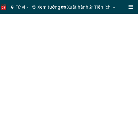
☯ Tử vi
🖖 Xem tướng
🛤 Xuất hành
🔭
Tiện ích