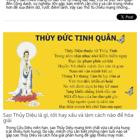
đến công danh, sự nghiệp. Khi gặp, bản mệnh cần chú ý và cẩn trọng nhiều
hơn để xua điềm dữ, rước điềm lành. Vậy sao Thổ Tú chiếu mạng những...
Sao Thủy Diệu là gì, tốt hay xấu và làm cách nào để hóa
giải
Trong Cửu Diệu niên hạn, sao Thủy Diệu mang tính chất vừa cát vừa hung
(cát nhiều hơn hung). Do vậy, mệnh chủ cần biết những năm tuổi nào sẽ
gặp sao Thủy Diệu và cách hóa giải phần hung để gặp nhiều may mắn.