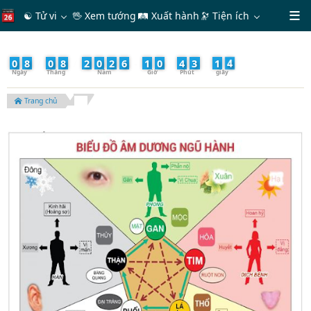
☯ Tử vi
🖖 Xem tướng
🛤 Xuất hành
🔭
Tiện ích
6
0
8
/
0
8
/
2
0
2
6
-
1
0
:
4
3
:
1
Trang chủ