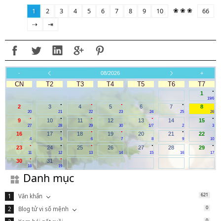
❀ ❀ ❀
1
2
3
4
5
6
7
8
9
10
66
⇢
⇥
-
08/2026
+
CN
T2
T3
T4
T5
T6
T7
.
1
19/6
.
.
.
.
2
3
4
5
6
7
8
20
21
22
23
24
25
26
.
.
.
.
.
9
10
11
12
13
14
15
27
28
29
30
1/7
2
3
.
.
.
.
16
17
18
19
20
21
22
4
5
6
7
8
9
10
.
.
.
.
.
23
24
25
26
27
28
29
11
12
13
14
15
16
17
.
.
30
31
18
19
Danh mục
621
Văn khấn
0
Blog tử vi số mệnh
0