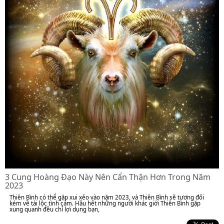
3 Cung Hoàng Đạo Này Nên Cẩn Thận Hơn Trong Năm
2023
Thiên Bình có thể gặp xui xẻo vào năm 2023, và Thiên Bình sẽ tương đối
kém về tài lộc tình cảm. Hầu hết những người khác giới Thiên Bình gặp
xung quanh đều chỉ lợi dụng bạn,