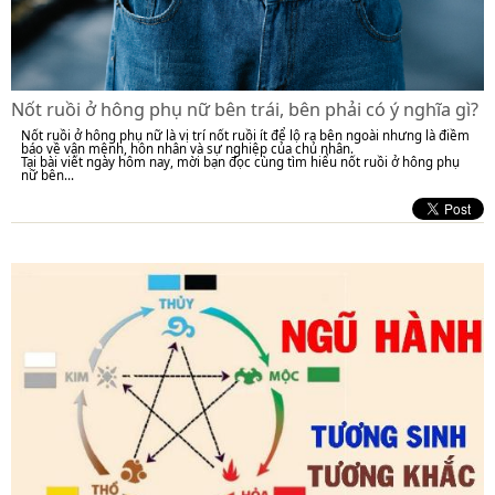
Nốt ruồi ở hông phụ nữ bên trái, bên phải có ý nghĩa gì?
Nốt ruồi ở hông phụ nữ là vị trí nốt ruồi ít để lộ ra bên ngoài nhưng là điềm
báo về vận mệnh, hôn nhân và sự nghiệp của chủ nhân.
Tại bài viết ngày hôm nay, mời bạn đọc cùng tìm hiểu nốt ruồi ở hông phụ
nữ bên...