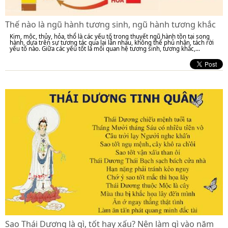
Thế nào là ngũ hành tương sinh, ngũ hành tương khắc
Kim, mộc, thủy, hỏa, thổ là các yếu tố trong thuyết ngũ hành tồn tại song
hành, dựa trên sự tương tác qua lại lẫn nhau, không thể phủ nhận, tách rời
yếu tố nào. Giữa các yếu tốt là mối quan hệ tương sinh, tương khắc,...
Sao Thái Dương là gì, tốt hay xấu? Nên làm gì vào năm