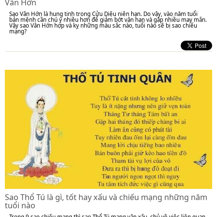
Vân Hớn
Sao Vân Hớn là hung tinh trong Cửu Diệu niên hạn. Do vậy, vào năm tuổi
bản mệnh cần chú ý nhiều hơn để giảm bớt vận hạn và gặp nhiều may mắn.
Vậy sao Vân Hớn hợp và kỵ những màu sắc nào, tuổi nào sẽ bị sao chiếu
mạng?
Sao Thổ Tú là gì, tốt hay xấu và chiếu mạng những năm
tuổi nào
Trong 9 sao chiếu mạng thì sao Thổ Tú mang vận xấu, chủ về việc liên quan