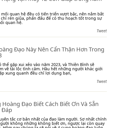
 mối quan hệ đều có tiến triển vượt bậc, nên nắm bắt
 chỉ rèn giũa, phấn đấu để có thu hoạch tốt trong sự
ối quan hệ.
Tweet
oàng Đạo Này Nên Cẩn Thận Hơn Trong
3
ó thể gặp xui xẻo vào năm 2023, và Thiên Bình sẽ
m về tài lộc tình cảm. Hầu hết những người khác giới
ặp xung quanh đều chỉ lợi dụng bạn,
Tweet
 Hoàng Đạo Biết Cách Biết Ơn Và Sẵn
 Đáp
guyên tắc cơ bản nhất của đạo làm người. Sợ nhất chính
người không những không biết ơn, ngược lại còn quay
. Hôm nay chúng ta sẽ nói về 4 cung hoàng đạo luôn