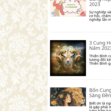
2023
Sự nghiệp và
cơ hội, chăm
nghiệp lẫn m
3 Cung H
Năm 202
Thiên Bình c
tương đối ké
Thiên Bình g
Bốn Cung
Sàng Đền
Biết ơn là n
là gặp phải 
lưng hãm hại