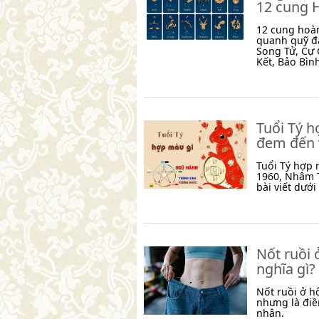
12 cung 
12 cung hoà
quanh quỹ đ
Song Tử, Cự 
Kết, Bảo Bìn
Tuổi Tý 
đem đến v
Tuổi Tý hợp
1960, Nhâm T
bài viết dưới
Nốt ruồi 
nghĩa gì?
Nốt ruồi ở hô
nhưng là đi
nhân.