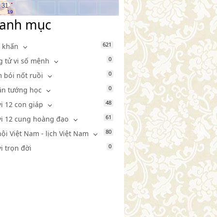
.
31
19
anh mục
621
 khấn
0
g tử vi số mệnh
0
 bói nốt ruồi
0
n tướng học
48
vi 12 con giáp
61
vi 12 cung hoàng đạo
80
hội Việt Nam - lịch Việt Nam
0
vi trọn đời