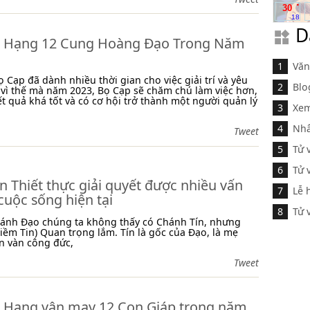
.
30
18
D
 Hạng 12 Cung Hoàng Đạo Trong Năm
Văn
 Cạp đã dành nhiều thời gian cho việc giải trí và yêu
Blo
 vì thế mà năm 2023, Bọ Cạp sẽ chăm chú làm việc hơn,
ết quả khá tốt và có cơ hội trở thành một người quản lý
Xem
Nhâ
Tweet
Tử 
Tử 
n Thiết thực giải quyết được nhiều vấn
Lễ 
cuộc sống hiện tại
Tử 
hánh Đạo chúng ta không thấy có Chánh Tín, nhưng
iềm Tin) Quan trọng lắm. Tín là gốc của Đạo, là mẹ
n vàn công đức,
Tweet
 Hạng vận may 12 Con Giáp trong năm