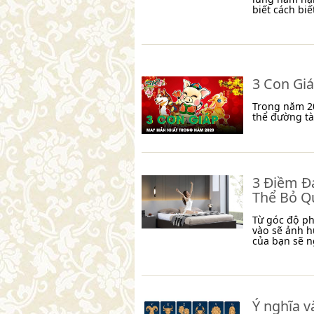
biết cách biết
3 Con Gi
Trong năm 20
thể đường tà
3 Điềm Đ
Thể Bỏ Q
Từ góc độ ph
vào sẽ ảnh h
của bạn sẽ n
Ý nghĩa v