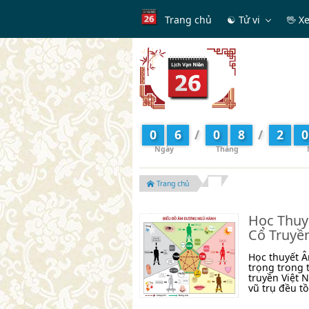
Trang chủ
☯ Tử vi
🖖 X
0
6
/
0
8
/
2
0
Trang chủ
Học Thuy
Cổ Truyề
Học thuyết Â
trọng trong 
truyền Việt 
vũ trụ đều tồ