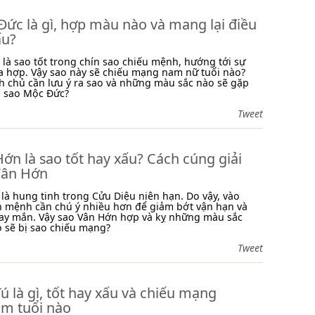
ức là gì, hợp màu nào và mang lại điều
ấu?
là sao tốt trong chín sao chiếu mệnh, hướng tới sự
a hợp. Vậy sao này sẽ chiếu mạng nam nữ tuổi nào?
 chủ cần lưu ý ra sao và những màu sắc nào sẽ gặp
i sao Mộc Đức?
Tweet
ớn là sao tốt hay xấu? Cách cúng giải
Vân Hớn
là hung tinh trong Cửu Diệu niên hạn. Do vậy, vào
n mệnh cần chú ý nhiều hơn để giảm bớt vận hạn và
ay mắn. Vậy sao Vân Hớn hợp và kỵ những màu sắc
o sẽ bị sao chiếu mạng?
Tweet
ú là gì, tốt hay xấu và chiếu mạng
m tuổi nào