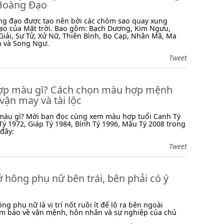
Hoàng Đạo
ng đạo được tạo nên bởi các chòm sao quay xung
ạo của Mặt trời. Bao gồm: Bạch Dương, Kim Ngưu,
Giải, Sư Tử, Xử Nữ, Thiên Bình, Bọ Cạp, Nhân Mã, Ma
h và Song Ngư.
Tweet
hợp màu gì? Cách chọn màu hợp mệnh
ận may và tài lộc
 màu gì? Mời bạn đọc cùng xem màu hợp tuổi Canh Tý
ý 1972, Giáp Tý 1984, Bính Tý 1996, Mậu Tý 2008 trong
 đây:
Tweet
ở hông phụ nữ bên trái, bên phải có ý
ng phụ nữ là vị trí nốt ruồi ít để lộ ra bên ngoài
ềm báo về vận mệnh, hôn nhân và sự nghiệp của chủ