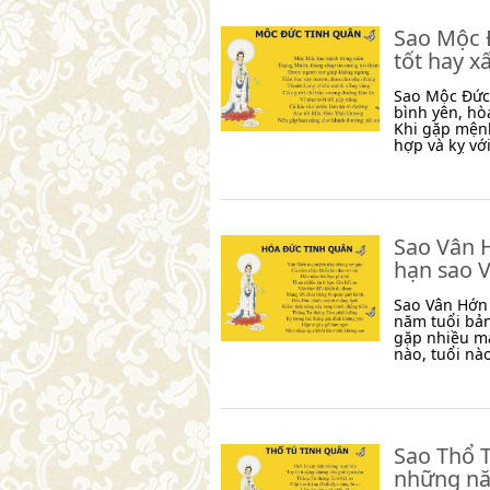
Sao Mộc Đ
tốt hay x
Sao Mộc Đức 
bình yên, hò
Khi gặp mệnh
hợp và kỵ vớ
Sao Vân H
hạn sao 
Sao Vân Hớn 
năm tuổi bả
gặp nhiều m
nào, tuổi nà
Sao Thổ T
những nă