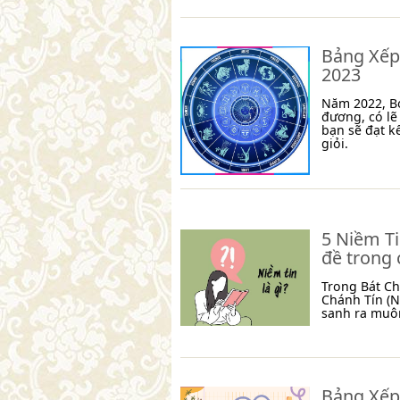
Bảng Xếp
2023
Năm 2022, Bọ
đương, có lẽ
bạn sẽ đạt k
giỏi.
5 Niềm Ti
đề trong 
Trong Bát C
Chánh Tín (N
sanh ra muô
Bảng Xếp