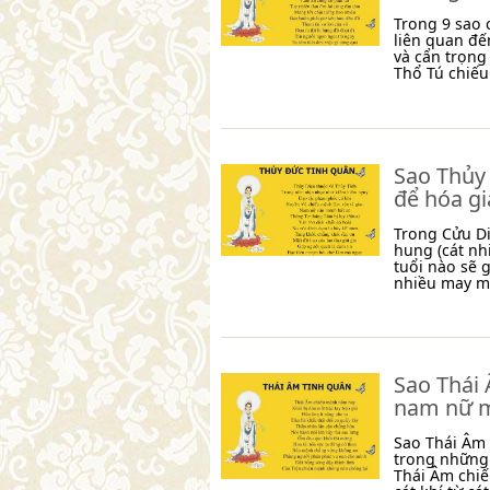
Trong 9 sao 
liên quan đế
và cẩn trọng
Thổ Tú chiế
Sao Thủy 
để hóa gi
Trong Cửu Di
hung (cát nh
tuổi nào sẽ 
nhiều may m
Sao Thái
nam nữ 
Sao Thái Âm t
trong những 
Thái Âm chi