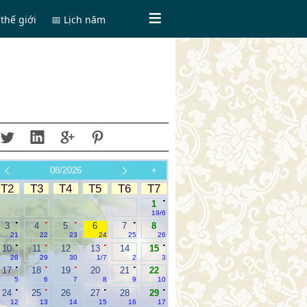
thế giới
📅 Lịch năm
08/2026
+
T2
T3
T4
T5
T6
T7
.
1
19/6
.
.
.
.
3
4
5
6
7
8
21
22
23
24
25
26
.
.
.
.
10
11
12
13
14
15
28
29
30
1/7
2
3
.
.
.
.
17
18
19
20
21
22
5
6
7
8
9
10
.
.
.
.
24
25
26
27
28
29
12
13
14
15
16
17