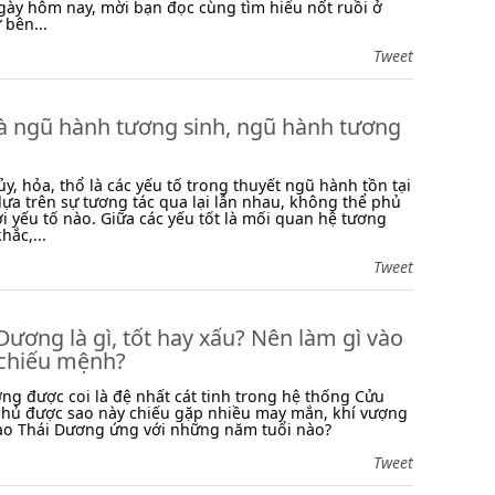
 ngày hôm nay, mời bạn đọc cùng tìm hiểu nốt ruồi ở
bên...
Tweet
là ngũ hành tương sinh, ngũ hành tương
ủy, hỏa, thổ là các yếu tố trong thuyết ngũ hành tồn tại
ựa trên sự tương tác qua lại lẫn nhau, không thể phủ
ời yếu tố nào. Giữa các yếu tốt là mối quan hệ tương
hắc,...
Tweet
Dương là gì, tốt hay xấu? Nên làm gì vào
chiếu mệnh?
ng được coi là đệ nhất cát tinh trong hệ thống Cửu
chủ được sao này chiếu gặp nhiều may mắn, khí vượng
 sao Thái Dương ứng với những năm tuổi nào?
Tweet