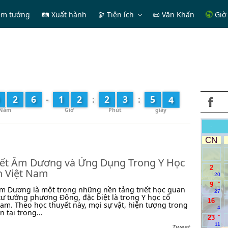
em tướng
🛤 Xuất hành
🔭
Tiện ích
📜 Văn Khấn
Giờ 
6
2
6
-
1
2
:
2
3
:
5
-
CN
ết Âm Dương và Ứng Dụng Trong Y Học
2
n Việt Nam
20
.
9
m Dương là một trong những nền tảng triết học quan
27
tư tưởng phương Đông, đặc biệt là trong Y học cổ
16
Nam. Theo học thuyết này, mọi sự vật, hiện tượng trong
4
n tại trong...
.
23
11
Tweet