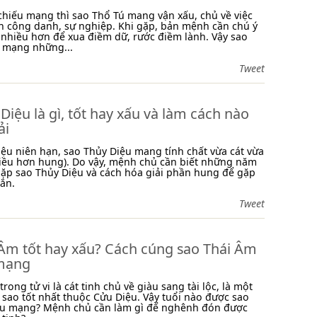
chiếu mạng thì sao Thổ Tú mang vận xấu, chủ về việc
n công danh, sự nghiệp. Khi gặp, bản mệnh cần chú ý
 nhiều hơn để xua điềm dữ, rước điềm lành. Vậy sao
u mạng những...
Tweet
Diệu là gì, tốt hay xấu và làm cách nào
ải
ệu niên hạn, sao Thủy Diệu mang tính chất vừa cát vừa
iều hơn hung). Do vậy, mệnh chủ cần biết những năm
gặp sao Thủy Diệu và cách hóa giải phần hung để gặp
ắn.
Tweet
 Âm tốt hay xấu? Cách cúng sao Thái Âm
mạng
rong tử vi là cát tinh chủ về giàu sang tài lộc, là một
sao tốt nhất thuộc Cửu Diệu. Vậy tuổi nào được sao
ếu mạng? Mệnh chủ cần làm gì để nghênh đón được