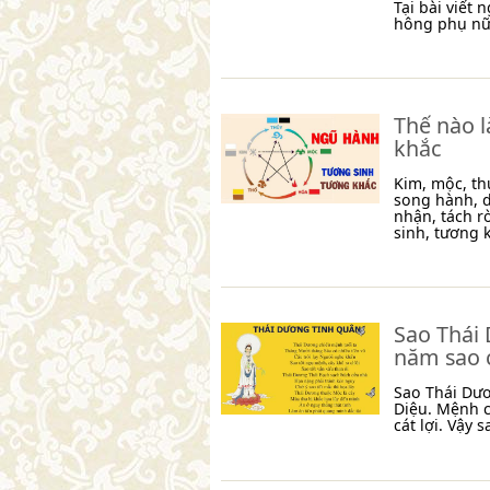
Tại bài viết
hông phụ nữ 
Thế nào 
khắc
Kim, mộc, th
song hành, d
nhận, tách r
sinh, tương k
Sao Thái 
năm sao 
Sao Thái Dươ
Diệu. Mệnh 
cát lợi. Vậy