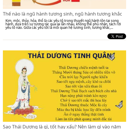
Thế nào là ngũ hành tương sinh, ngũ hành tương khắc
Kim, mộc, thủy, hỏa, thổ là các yếu tố trong thuyết ngũ hành tồn tại song
hành, dựa trên sự tương tác qua lại lẫn nhau, không thể phủ nhận, tách rời
yếu tố nào. Giữa các yếu tốt là mối quan hệ tương sinh, tương khắc,...
Sao Thái Dương là gì, tốt hay xấu? Nên làm gì vào năm