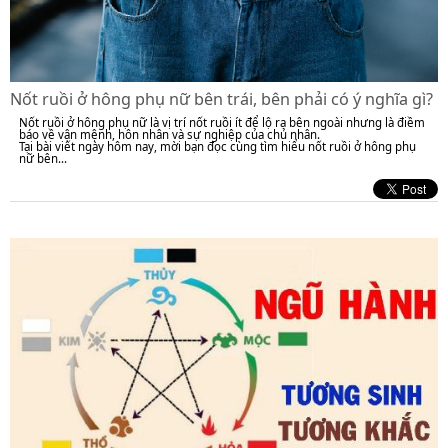
Nốt ruồi ở hông phụ nữ bên trái, bên phải có ý nghĩa gì?
Nốt ruồi ở hông phụ nữ là vị trí nốt ruồi ít để lộ ra bên ngoài nhưng là điềm
báo về vận mệnh, hôn nhân và sự nghiệp của chủ nhân.
Tại bài viết ngày hôm nay, mời bạn đọc cùng tìm hiểu nốt ruồi ở hông phụ
nữ bên...