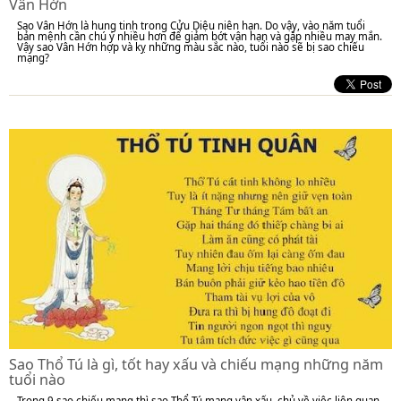
Vân Hớn
Sao Vân Hớn là hung tinh trong Cửu Diệu niên hạn. Do vậy, vào năm tuổi
bản mệnh cần chú ý nhiều hơn để giảm bớt vận hạn và gặp nhiều may mắn.
Vậy sao Vân Hớn hợp và kỵ những màu sắc nào, tuổi nào sẽ bị sao chiếu
mạng?
Sao Thổ Tú là gì, tốt hay xấu và chiếu mạng những năm
tuổi nào
Trong 9 sao chiếu mạng thì sao Thổ Tú mang vận xấu, chủ về việc liên quan