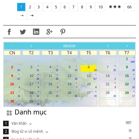
❀ ❀ ❀
1
2
3
4
5
6
7
8
9
10
66
⇢
⇥
-
08/2026
+
CN
T2
T3
T4
T5
T6
T7
.
1
19/6
.
.
.
.
2
3
4
5
6
7
8
20
21
22
23
24
25
26
.
.
.
.
.
9
10
11
12
13
14
15
27
28
29
30
1/7
2
3
.
.
.
.
16
17
18
19
20
21
22
4
5
6
7
8
9
10
.
.
.
.
.
23
24
25
26
27
28
29
11
12
13
14
15
16
17
.
.
30
31
18
19
Danh mục
621
Văn khấn
0
Blog tử vi số mệnh
0