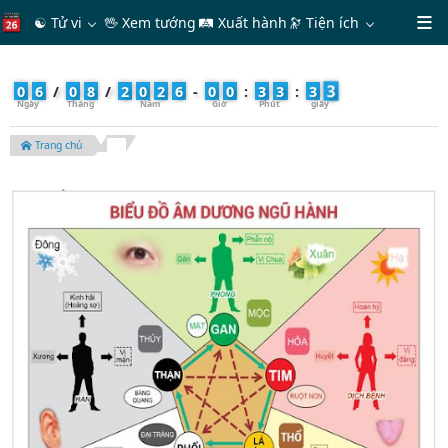
☯ Tử vi
🖖 Xem tướng
🛤 Xuất hành
🔭
Tiện ích
5
0
6
/
0
8
/
2
0
2
6
-
0
0
:
3
3
:
3
Trang chủ