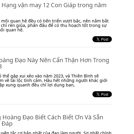
 Hạng vận may 12 Con Giáp trong năm
 mối quan hệ đều có tiến triển vượt bậc, nên nắm bắt
 chỉ rèn giũa, phấn đấu để có thu hoạch tốt trong sự
ối quan hệ.
oàng Đạo Này Nên Cẩn Thận Hơn Trong
3
ó thể gặp xui xẻo vào năm 2023, và Thiên Bình sẽ
m về tài lộc tình cảm. Hầu hết những người khác giới
ặp xung quanh đều chỉ lợi dụng bạn,
 Hoàng Đạo Biết Cách Biết Ơn Và Sẵn
 Đáp
guyên tắc cơ bản nhất của đạo làm người. Sợ nhất chính