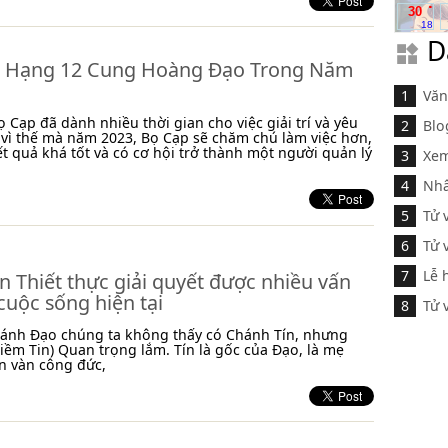
.
30
18
D
 Hạng 12 Cung Hoàng Đạo Trong Năm
Văn
 Cạp đã dành nhiều thời gian cho việc giải trí và yêu
Blo
 vì thế mà năm 2023, Bọ Cạp sẽ chăm chú làm việc hơn,
ết quả khá tốt và có cơ hội trở thành một người quản lý
Xem
Nhâ
Tử 
Tử 
Lễ 
n Thiết thực giải quyết được nhiều vấn
cuộc sống hiện tại
Tử 
hánh Đạo chúng ta không thấy có Chánh Tín, nhưng
iềm Tin) Quan trọng lắm. Tín là gốc của Đạo, là mẹ
n vàn công đức,