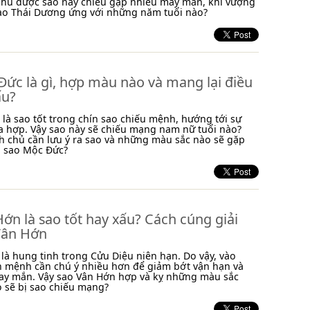
chủ được sao này chiếu gặp nhiều may mắn, khí vượng
 sao Thái Dương ứng với những năm tuổi nào?
ức là gì, hợp màu nào và mang lại điều
ấu?
là sao tốt trong chín sao chiếu mệnh, hướng tới sự
a hợp. Vậy sao này sẽ chiếu mạng nam nữ tuổi nào?
 chủ cần lưu ý ra sao và những màu sắc nào sẽ gặp
i sao Mộc Đức?
ớn là sao tốt hay xấu? Cách cúng giải
Vân Hớn
là hung tinh trong Cửu Diệu niên hạn. Do vậy, vào
n mệnh cần chú ý nhiều hơn để giảm bớt vận hạn và
ay mắn. Vậy sao Vân Hớn hợp và kỵ những màu sắc
o sẽ bị sao chiếu mạng?