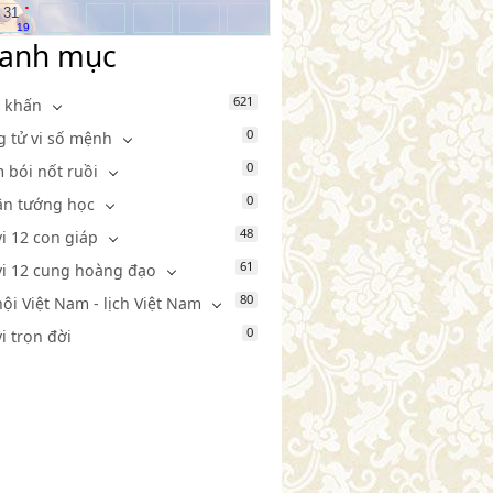
.
31
19
anh mục
621
 khấn
0
g tử vi số mệnh
0
 bói nốt ruồi
0
n tướng học
48
vi 12 con giáp
61
vi 12 cung hoàng đạo
80
hội Việt Nam - lịch Việt Nam
0
vi trọn đời