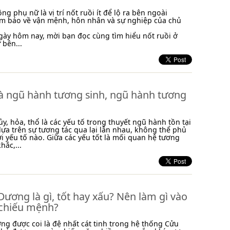
ng phụ nữ là vị trí nốt ruồi ít để lộ ra bên ngoài
ềm báo về vận mệnh, hôn nhân và sự nghiệp của chủ
 ngày hôm nay, mời bạn đọc cùng tìm hiểu nốt ruồi ở
bên...
là ngũ hành tương sinh, ngũ hành tương
ủy, hỏa, thổ là các yếu tố trong thuyết ngũ hành tồn tại
ựa trên sự tương tác qua lại lẫn nhau, không thể phủ
ời yếu tố nào. Giữa các yếu tốt là mối quan hệ tương
hắc,...
Dương là gì, tốt hay xấu? Nên làm gì vào
chiếu mệnh?
ng được coi là đệ nhất cát tinh trong hệ thống Cửu