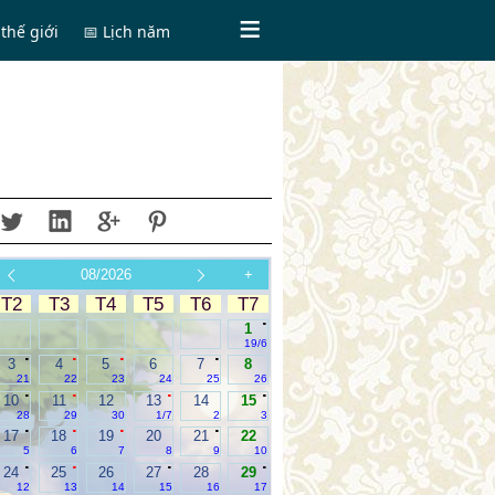
thế giới
📅 Lịch năm
08/2026
+
T2
T3
T4
T5
T6
T7
.
1
19/6
.
.
.
.
3
4
5
6
7
8
21
22
23
24
25
26
.
.
.
.
10
11
12
13
14
15
28
29
30
1/7
2
3
.
.
.
.
17
18
19
20
21
22
5
6
7
8
9
10
.
.
.
.
24
25
26
27
28
29
12
13
14
15
16
17