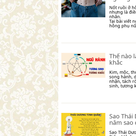
Nốt ruồi ở hô
nhưng là đi
nhân.
Tại bài viết
hông phụ nữ 
Thế nào 
khắc
Kim, mộc, th
song hành, d
nhận, tách r
sinh, tương k
Sao Thái 
năm sao 
Sao Thái Dươ