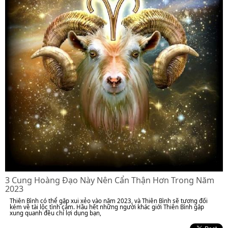
3 Cung Hoàng Đạo Này Nên Cẩn Thận Hơn Trong Năm
2023
Thiên Bình có thể gặp xui xẻo vào năm 2023, và Thiên Bình sẽ tương đối
kém về tài lộc tình cảm. Hầu hết những người khác giới Thiên Bình gặp
xung quanh đều chỉ lợi dụng bạn,