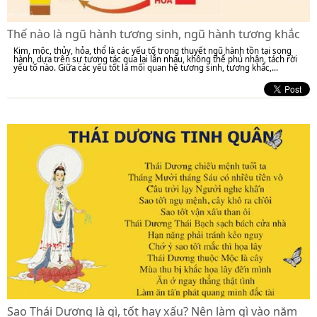
Thế nào là ngũ hành tương sinh, ngũ hành tương khắc
Kim, mộc, thủy, hỏa, thổ là các yếu tố trong thuyết ngũ hành tồn tại song
hành, dựa trên sự tương tác qua lại lẫn nhau, không thể phủ nhận, tách rời
yếu tố nào. Giữa các yếu tốt là mối quan hệ tương sinh, tương khắc,...
Sao Thái Dương là gì, tốt hay xấu? Nên làm gì vào năm