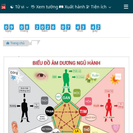
☯ Tử vi
🖖 Xem tướng
🛤 Xuất hành
🔭
Tiện ích
4
0
9
/
0
8
/
2
0
2
6
-
0
7
:
4
3
:
4
Trang chủ