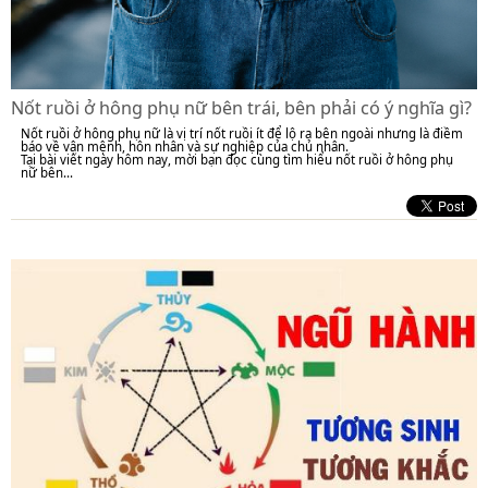
Nốt ruồi ở hông phụ nữ bên trái, bên phải có ý nghĩa gì?
Nốt ruồi ở hông phụ nữ là vị trí nốt ruồi ít để lộ ra bên ngoài nhưng là điềm
báo về vận mệnh, hôn nhân và sự nghiệp của chủ nhân.
Tại bài viết ngày hôm nay, mời bạn đọc cùng tìm hiểu nốt ruồi ở hông phụ
nữ bên...