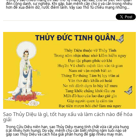
đến công danh, sự nghiệp. Khi gặp, bản mệnh cần chú ý và cẩn trọng nhiều
hơn để xua điềm dữ, rước điềm lành. Vậy sao Thổ Tú chiếu mạng những...
Sao Thủy Diệu là gì, tốt hay xấu và làm cách nào để hóa
giải
Trong Cửu Diệu niên hạn, sao Thủy Diệu mang tính chất vừa cát vừa hung
(cát nhiều hơn hung). Do vậy, mệnh chủ cần biết những năm tuổi nào sẽ
gặp sao Thủy Diệu và cách hóa giải phần hung để gặp nhiều may mắn.