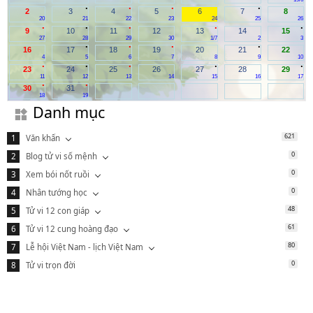
.
.
.
.
2
3
4
5
6
7
8
20
21
22
23
24
25
26
.
.
.
.
.
9
10
11
12
13
14
15
27
28
29
30
1/7
2
3
.
.
.
.
16
17
18
19
20
21
22
4
5
6
7
8
9
10
.
.
.
.
.
23
24
25
26
27
28
29
11
12
13
14
15
16
17
.
.
30
31
18
19
Danh mục
621
Văn khấn
0
Blog tử vi số mệnh
0
Xem bói nốt ruồi
0
Nhân tướng học
48
Tử vi 12 con giáp
61
Tử vi 12 cung hoàng đạo
80
Lễ hội Việt Nam - lịch Việt Nam
0
Tử vi trọn đời