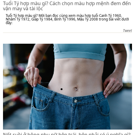
Tuổi Tý hợp màu gì? Cách chọn màu hợp mệnh đem đến
vận may và tài lộc
Tuổi Tý hợp màu gì? Mời bạn đọc cùng xem màu hợp tuổi Canh Tý 1960,
Nhâm Tý 1972, Giáp Tý 1984, Bính Tý 1996, Mậu Tý 2008 trong bài viết dưới
đây:
Tweet
Nốt ruồi ở hông phụ nữ bên trái, bên phải có ý nghĩa gì?