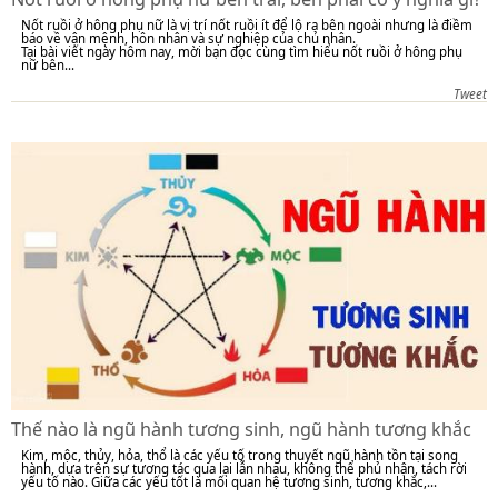
Nốt ruồi ở hông phụ nữ là vị trí nốt ruồi ít để lộ ra bên ngoài nhưng là điềm
báo về vận mệnh, hôn nhân và sự nghiệp của chủ nhân.
Tại bài viết ngày hôm nay, mời bạn đọc cùng tìm hiểu nốt ruồi ở hông phụ
nữ bên...
Tweet
Thế nào là ngũ hành tương sinh, ngũ hành tương khắc
Kim, mộc, thủy, hỏa, thổ là các yếu tố trong thuyết ngũ hành tồn tại song
hành, dựa trên sự tương tác qua lại lẫn nhau, không thể phủ nhận, tách rời
yếu tố nào. Giữa các yếu tốt là mối quan hệ tương sinh, tương khắc,...