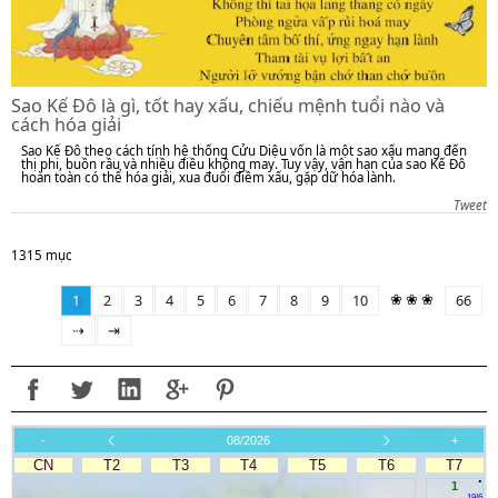
Sao Kế Đô là gì, tốt hay xấu, chiếu mệnh tuổi nào và
cách hóa giải
Sao Kế Đô theo cách tính hệ thống Cửu Diệu vốn là một sao xấu mang đến
thị phi, buồn rầu và nhiều điều không may. Tuy vậy, vận hạn của sao Kế Đô
hoàn toàn có thể hóa giải, xua đuổi điềm xấu, gặp dữ hóa lành.
Tweet
1315 mục
❀ ❀ ❀
1
2
3
4
5
6
7
8
9
10
66
⇢
⇥
-
08/2026
+
CN
T2
T3
T4
T5
T6
T7
.
1
19/6