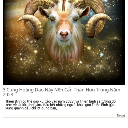
3 Cung Hoàng Đạo Này Nên Cẩn Thận Hơn Trong Năm
2023
Thiên Bình có thể gặp xui xẻo vào năm 2023, và Thiên Bình sẽ tương đối
kém về tài lộc tình cảm. Hầu hết những người khác giới Thiên Bình gặp
xung quanh đều chỉ lợi dụng bạn,
Tweet