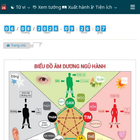
☯ Tử vi
🖖 Xem tướng
🛤 Xuất hành
🔭
Tiện ích
8
0
6
/
0
8
/
2
0
2
6
-
0
9
:
2
6
:
0
Trang chủ