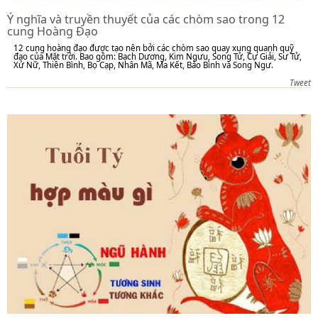
Ý nghĩa và truyền thuyết của các chòm sao trong 12
cung Hoàng Đạo
12 cung hoàng đạo được tạo nên bởi các chòm sao quay xung quanh quỹ
đạo của Mặt trời. Bao gồm: Bạch Dương, Kim Ngưu, Song Tử, Cự Giải, Sư Tử,
Xử Nữ, Thiên Bình, Bọ Cạp, Nhân Mã, Ma Kết, Bảo Bình và Song Ngư.
Tweet