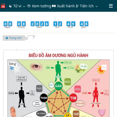
☯ Tử vi
🖖 Xem tướng
🛤 Xuất hành
🔭
Tiện ích
8
0
8
/
0
8
/
2
0
2
6
-
1
2
:
4
9
:
4
Trang chủ