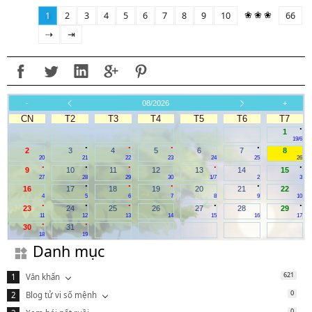
❀ ❀ ❀
1
2
3
4
5
6
7
8
9
10
66
⇢
⇥
-
08/2026
+
CN
T2
T3
T4
T5
T6
T7
.
1
19/6
.
.
.
.
2
3
4
5
6
7
8
20
21
22
23
24
25
26
.
.
.
.
.
9
10
11
12
13
14
15
27
28
29
30
1/7
2
3
.
.
.
.
16
17
18
19
20
21
22
4
5
6
7
8
9
10
.
.
.
.
.
23
24
25
26
27
28
29
11
12
13
14
15
16
17
.
.
30
31
18
19
Danh mục
621
Văn khấn
0
Blog tử vi số mệnh
0