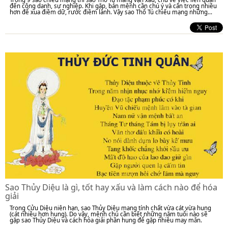
đến công danh, sự nghiệp. Khi gặp, bản mệnh cần chú ý và cẩn trọng nhiều
hơn để xua điềm dữ, rước điềm lành. Vậy sao Thổ Tú chiếu mạng những...
Sao Thủy Diệu là gì, tốt hay xấu và làm cách nào để hóa
giải
Trong Cửu Diệu niên hạn, sao Thủy Diệu mang tính chất vừa cát vừa hung
(cát nhiều hơn hung). Do vậy, mệnh chủ cần biết những năm tuổi nào sẽ
gặp sao Thủy Diệu và cách hóa giải phần hung để gặp nhiều may mắn.