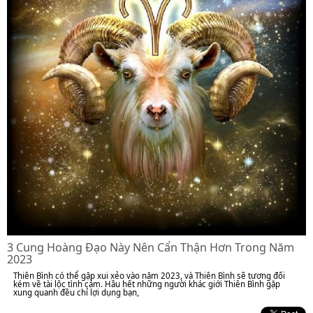
3 Cung Hoàng Đạo Này Nên Cẩn Thận Hơn Trong Năm
2023
Thiên Bình có thể gặp xui xẻo vào năm 2023, và Thiên Bình sẽ tương đối
kém về tài lộc tình cảm. Hầu hết những người khác giới Thiên Bình gặp
xung quanh đều chỉ lợi dụng bạn,