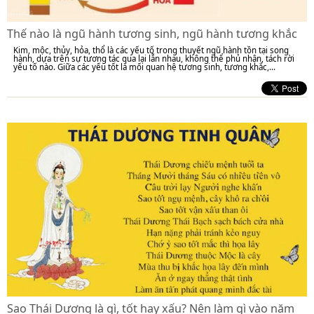
Thế nào là ngũ hành tương sinh, ngũ hành tương khắc
Kim, mộc, thủy, hỏa, thổ là các yếu tố trong thuyết ngũ hành tồn tại song
hành, dựa trên sự tương tác qua lại lẫn nhau, không thể phủ nhận, tách rời
yếu tố nào. Giữa các yếu tốt là mối quan hệ tương sinh, tương khắc,...
Sao Thái Dương là gì, tốt hay xấu? Nên làm gì vào năm