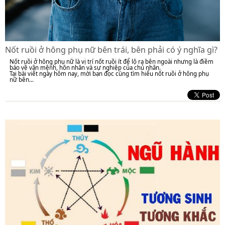
Nốt ruồi ở hông phụ nữ bên trái, bên phải có ý nghĩa gì?
Nốt ruồi ở hông phụ nữ là vị trí nốt ruồi ít để lộ ra bên ngoài nhưng là điềm
báo về vận mệnh, hôn nhân và sự nghiệp của chủ nhân.
Tại bài viết ngày hôm nay, mời bạn đọc cùng tìm hiểu nốt ruồi ở hông phụ
nữ bên...