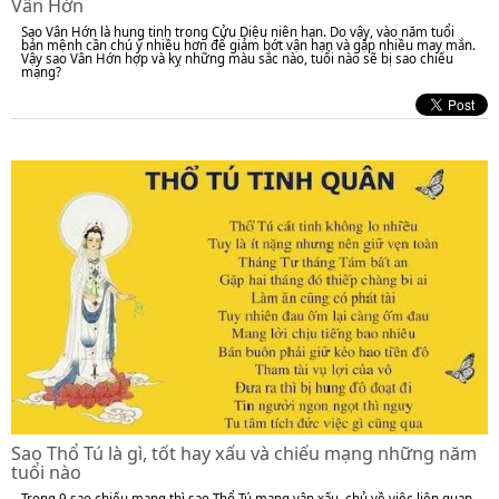
Vân Hớn
Sao Vân Hớn là hung tinh trong Cửu Diệu niên hạn. Do vậy, vào năm tuổi
bản mệnh cần chú ý nhiều hơn để giảm bớt vận hạn và gặp nhiều may mắn.
Vậy sao Vân Hớn hợp và kỵ những màu sắc nào, tuổi nào sẽ bị sao chiếu
mạng?
Sao Thổ Tú là gì, tốt hay xấu và chiếu mạng những năm
tuổi nào
Trong 9 sao chiếu mạng thì sao Thổ Tú mang vận xấu, chủ về việc liên quan