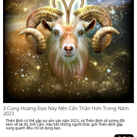
3 Cung Hoàng Đạo Này Nên Cẩn Thận Hơn Trong Năm
2023
Thiên Bình có thể gặp xui xẻo vào năm 2023, và Thiên Bình sẽ tương đối
kém về tài lộc tình cảm. Hầu hết những người khác giới Thiên Bình gặp
xung quanh đều chỉ lợi dụng bạn,