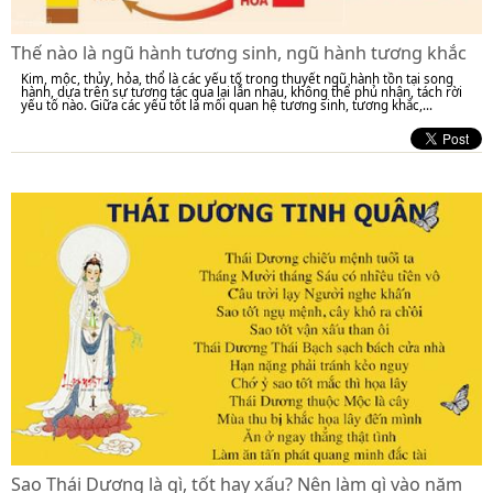
Thế nào là ngũ hành tương sinh, ngũ hành tương khắc
Kim, mộc, thủy, hỏa, thổ là các yếu tố trong thuyết ngũ hành tồn tại song
hành, dựa trên sự tương tác qua lại lẫn nhau, không thể phủ nhận, tách rời
yếu tố nào. Giữa các yếu tốt là mối quan hệ tương sinh, tương khắc,...
Sao Thái Dương là gì, tốt hay xấu? Nên làm gì vào năm