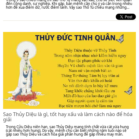
đến công danh, sự nghiệp. Khi gặp, bản mệnh cần chú ý và cẩn trọng nhiều
hơn để xua điềm dữ, rước điềm lành. Vậy sao Thổ Tú chiếu mạng những...
Sao Thủy Diệu là gì, tốt hay xấu và làm cách nào để hóa
giải
Trong Cửu Diệu niên hạn, sao Thủy Diệu mang tính chất vừa cát vừa hung
(cát nhiều hơn hung). Do vậy, mệnh chủ cần biết những năm tuổi nào sẽ
gặp sao Thủy Diệu và cách hóa giải phần hung để gặp nhiều may mắn.