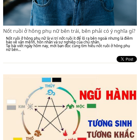
Nốt ruồi ở hông phụ nữ bên trái, bên phải có ý nghĩa gì?
Nốt ruồi ở hông phụ nữ là vị trí nốt ruồi ít để lộ ra bên ngoài nhưng là điềm
báo về vận mệnh, hôn nhân và sự nghiệp của chủ nhân.
Tại bài viết ngày hôm nay, mời bạn đọc cùng tìm hiểu nốt ruồi ở hông phụ
nữ bên...