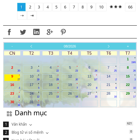
❀ ❀ ❀
1
2
3
4
5
6
7
8
9
10
66
⇢
⇥
-
08/2026
+
CN
T2
T3
T4
T5
T6
T7
.
1
19/6
.
.
.
.
2
3
4
5
6
7
8
20
21
22
23
24
25
26
.
.
.
.
.
9
10
11
12
13
14
15
27
28
29
30
1/7
2
3
.
.
.
.
16
17
18
19
20
21
22
4
5
6
7
8
9
10
.
.
.
.
.
23
24
25
26
27
28
29
11
12
13
14
15
16
17
.
.
30
31
18
19
Danh mục
621
Văn khấn
0
Blog tử vi số mệnh
0