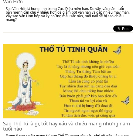
Vân Hớn
Sao Vân Hớn là hung tinh trong Cửu Diệu niên hạn. Do vậy, vào năm tuổi
bản mệnh cần chú ý nhiều hơn để giảm bớt vận hạn và gặp nhiều may mắn.
Vậy sao Vân Hớn hợp và kỵ những màu sắc nào, tuổi nào sẽ bị sao chiếu
mạng?
Sao Thổ Tú là gì, tốt hay xấu và chiếu mạng những năm
tuổi nào
Trong 9 sao chiếu mạng thì sao Thổ Tú mang vận xấu, chủ về việc liên quan