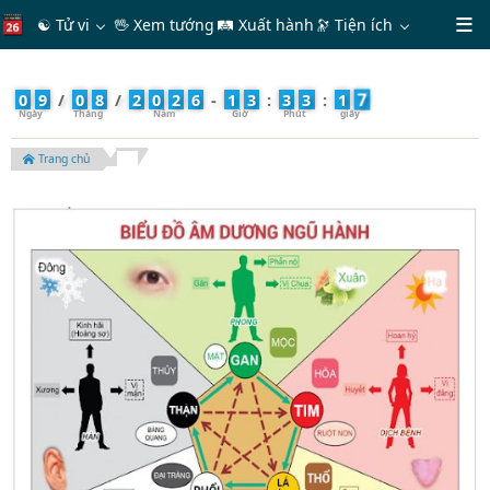
☯ Tử vi
🖖 Xem tướng
🛤 Xuất hành
🔭
Tiện ích
9
0
9
/
0
8
/
2
0
2
6
-
1
3
:
3
3
:
1
Trang chủ