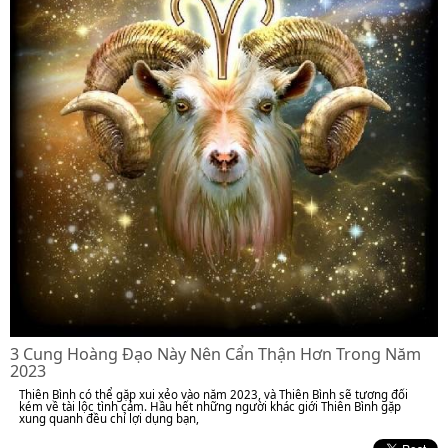
3 Cung Hoàng Đạo Này Nên Cẩn Thận Hơn Trong Năm
2023
Thiên Bình có thể gặp xui xẻo vào năm 2023, và Thiên Bình sẽ tương đối
kém về tài lộc tình cảm. Hầu hết những người khác giới Thiên Bình gặp
xung quanh đều chỉ lợi dụng bạn,