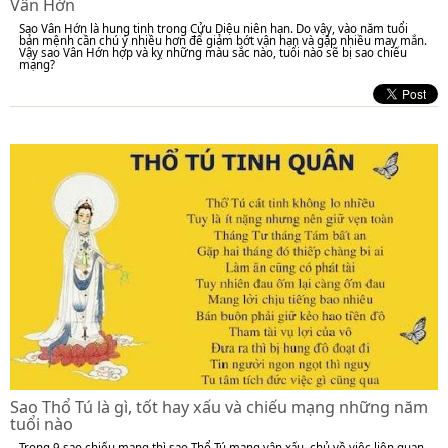
Vân Hớn
Sao Vân Hớn là hung tinh trong Cửu Diệu niên hạn. Do vậy, vào năm tuổi
bản mệnh cần chú ý nhiều hơn để giảm bớt vận hạn và gặp nhiều may mắn.
Vậy sao Vân Hớn hợp và kỵ những màu sắc nào, tuổi nào sẽ bị sao chiếu
mạng?
Sao Thổ Tú là gì, tốt hay xấu và chiếu mạng những năm
tuổi nào
Trong 9 sao chiếu mạng thì sao Thổ Tú mang vận xấu, chủ về việc liên quan