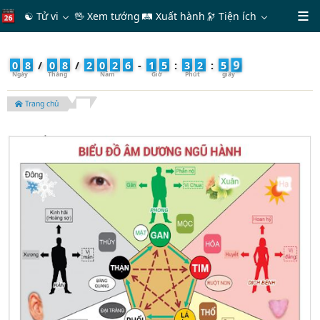
☯ Tử vi
🖖 Xem tướng
🛤 Xuất hành
🔭
Tiện ích
0
0
8
/
0
8
/
2
0
2
6
-
1
5
:
3
3
:
0
Trang chủ