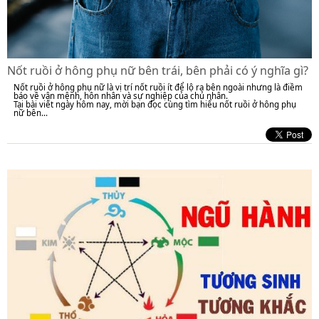
Nốt ruồi ở hông phụ nữ bên trái, bên phải có ý nghĩa gì?
Nốt ruồi ở hông phụ nữ là vị trí nốt ruồi ít để lộ ra bên ngoài nhưng là điềm
báo về vận mệnh, hôn nhân và sự nghiệp của chủ nhân.
Tại bài viết ngày hôm nay, mời bạn đọc cùng tìm hiểu nốt ruồi ở hông phụ
nữ bên...