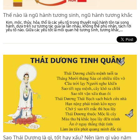
Thế nào là ngũ hành tương sinh, ngũ hành tương khắc
Kim, mộc, thủy, hỏa, thổ là các yếu tố trong thuyết ngũ hành tồn tại song
hành, dựa trên sự tương tác qua lại lẫn nhau, không thể phủ nhận, tách rời
yếu tố nào. Giữa các yếu tốt là mối quan hệ tương sinh, tương khắc,...
Sao Thái Dương là gì, tốt hay xấu? Nên làm gì vào năm