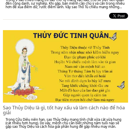
đến công danh, sự nghiệp. Khi gặp, bản mệnh cần chú ý và cẩn trọng nhiều
hơn để xua điềm dữ, rước điềm lành. Vậy sao Thổ Tú chiếu mạng những...
Sao Thủy Diệu là gì, tốt hay xấu và làm cách nào để hóa
giải
Trong Cửu Diệu niên hạn, sao Thủy Diệu mang tính chất vừa cát vừa hung
(cát nhiều hơn hung). Do vậy, mệnh chủ cần biết những năm tuổi nào sẽ
gặp sao Thủy Diệu và cách hóa giải phần hung để gặp nhiều may mắn.