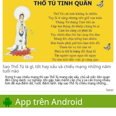
Sao Thổ Tú là gì, tốt hay xấu và chiếu mạng những năm
tuổi nào
Trong 9 sao chiếu mạng thì sao Thổ Tú mang vận xấu, chủ về việc liên quan
đến công danh, sự nghiệp. Khi gặp, bản mệnh cần chú ý và cẩn trọng nhiều
hơn để xua điềm dữ, rước điềm lành. Vậy sao Thổ Tú chiếu mạng những...
Tweet
App trên Android
Hoặc những ứng dụng khác!