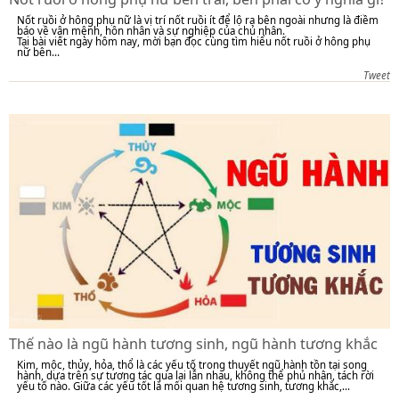
Nốt ruồi ở hông phụ nữ là vị trí nốt ruồi ít để lộ ra bên ngoài nhưng là điềm
báo về vận mệnh, hôn nhân và sự nghiệp của chủ nhân.
Tại bài viết ngày hôm nay, mời bạn đọc cùng tìm hiểu nốt ruồi ở hông phụ
nữ bên...
Tweet
Thế nào là ngũ hành tương sinh, ngũ hành tương khắc
Kim, mộc, thủy, hỏa, thổ là các yếu tố trong thuyết ngũ hành tồn tại song
hành, dựa trên sự tương tác qua lại lẫn nhau, không thể phủ nhận, tách rời
yếu tố nào. Giữa các yếu tốt là mối quan hệ tương sinh, tương khắc,...