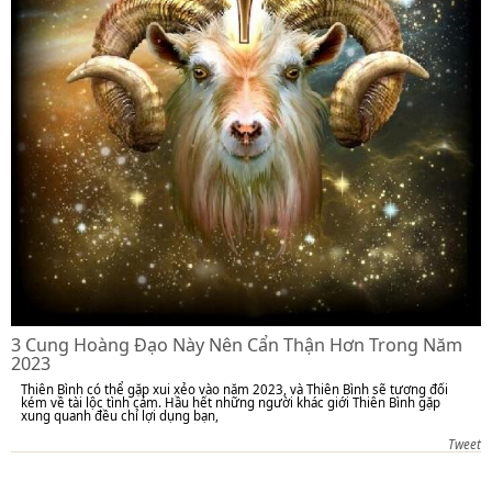
3 Cung Hoàng Đạo Này Nên Cẩn Thận Hơn Trong Năm
2023
Thiên Bình có thể gặp xui xẻo vào năm 2023, và Thiên Bình sẽ tương đối
kém về tài lộc tình cảm. Hầu hết những người khác giới Thiên Bình gặp
xung quanh đều chỉ lợi dụng bạn,
Tweet