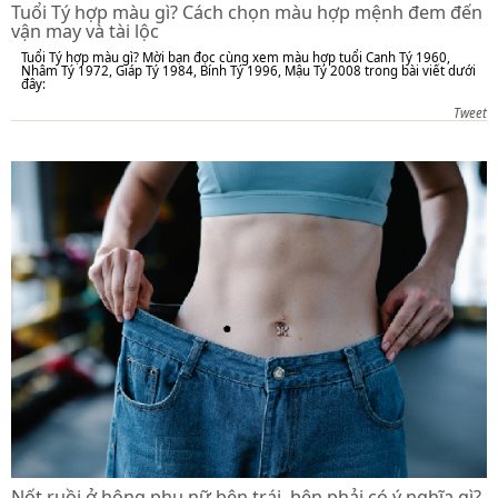
Tuổi Tý hợp màu gì? Cách chọn màu hợp mệnh đem đến
vận may và tài lộc
Tuổi Tý hợp màu gì? Mời bạn đọc cùng xem màu hợp tuổi Canh Tý 1960,
Nhâm Tý 1972, Giáp Tý 1984, Bính Tý 1996, Mậu Tý 2008 trong bài viết dưới
đây:
Tweet
Nốt ruồi ở hông phụ nữ bên trái, bên phải có ý nghĩa gì?