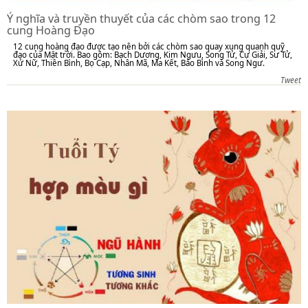
Ý nghĩa và truyền thuyết của các chòm sao trong 12
cung Hoàng Đạo
12 cung hoàng đạo được tạo nên bởi các chòm sao quay xung quanh quỹ
đạo của Mặt trời. Bao gồm: Bạch Dương, Kim Ngưu, Song Tử, Cự Giải, Sư Tử,
Xử Nữ, Thiên Bình, Bọ Cạp, Nhân Mã, Ma Kết, Bảo Bình và Song Ngư.
Tweet