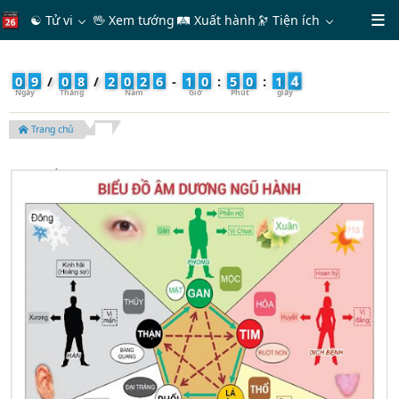
☯ Tử vi
🖖 Xem tướng
🛤 Xuất hành
🔭
Tiện ích
6
0
9
/
0
8
/
2
0
2
6
-
1
0
:
5
0
:
1
Trang chủ