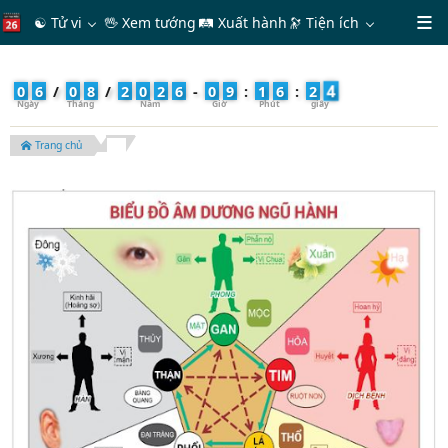
☯ Tử vi
🖖 Xem tướng
🛤 Xuất hành
🔭
Tiện ích
6
0
6
/
0
8
/
2
0
2
6
-
0
9
:
1
6
:
2
Trang chủ