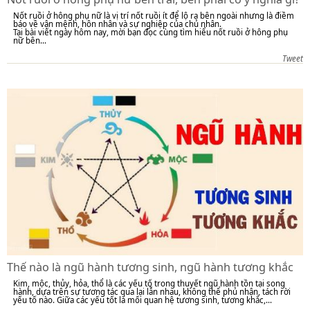
Nốt ruồi ở hông phụ nữ là vị trí nốt ruồi ít để lộ ra bên ngoài nhưng là điềm
báo về vận mệnh, hôn nhân và sự nghiệp của chủ nhân.
Tại bài viết ngày hôm nay, mời bạn đọc cùng tìm hiểu nốt ruồi ở hông phụ
nữ bên...
Tweet
Thế nào là ngũ hành tương sinh, ngũ hành tương khắc
Kim, mộc, thủy, hỏa, thổ là các yếu tố trong thuyết ngũ hành tồn tại song
hành, dựa trên sự tương tác qua lại lẫn nhau, không thể phủ nhận, tách rời
yếu tố nào. Giữa các yếu tốt là mối quan hệ tương sinh, tương khắc,...