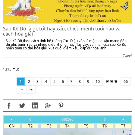
Sao Kế Đô là gì, tốt hay xấu, chiếu mệnh tuổi nào và
cách hóa giải
Sao Kế Đô theo cách tính hệ thống Cửu Diệu vốn là một sao xấu mang đến
thị phi, buồn rầu và nhiều điều không may. Tuy vậy, vận hạn của sao Kế Đô
hoàn toàn có thể hóa giải, xua đuổi điềm xấu, gặp dữ hóa lành.
Tweet
1315 mục
❀ ❀ ❀
1
2
3
4
5
6
7
8
9
10
66
⇢
⇥
-
08/2026
+
CN
T2
T3
T4
T5
T6
T7
.
1
19/6