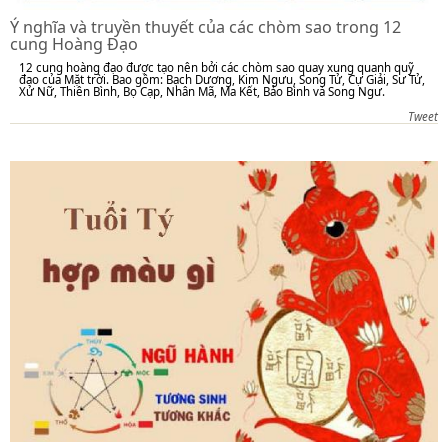
Ý nghĩa và truyền thuyết của các chòm sao trong 12
cung Hoàng Đạo
12 cung hoàng đạo được tạo nên bởi các chòm sao quay xung quanh quỹ
đạo của Mặt trời. Bao gồm: Bạch Dương, Kim Ngưu, Song Tử, Cự Giải, Sư Tử,
Xử Nữ, Thiên Bình, Bọ Cạp, Nhân Mã, Ma Kết, Bảo Bình và Song Ngư.
Tweet