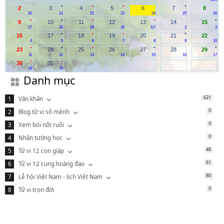
.
.
.
.
2
3
4
5
6
7
8
20
21
22
23
24
25
26
.
.
.
.
.
9
10
11
12
13
14
15
27
28
29
30
1/7
2
3
.
.
.
.
16
17
18
19
20
21
22
4
5
6
7
8
9
10
.
.
.
.
.
23
24
25
26
27
28
29
11
12
13
14
15
16
17
.
.
30
31
18
19
Danh mục
621
Văn khấn
0
Blog tử vi số mệnh
0
Xem bói nốt ruồi
0
Nhân tướng học
48
Tử vi 12 con giáp
61
Tử vi 12 cung hoàng đạo
80
Lễ hội Việt Nam - lịch Việt Nam
0
Tử vi trọn đời