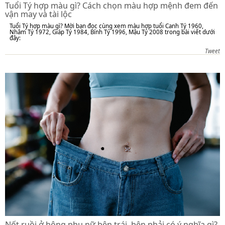
Tuổi Tý hợp màu gì? Cách chọn màu hợp mệnh đem đến
vận may và tài lộc
Tuổi Tý hợp màu gì? Mời bạn đọc cùng xem màu hợp tuổi Canh Tý 1960,
Nhâm Tý 1972, Giáp Tý 1984, Bính Tý 1996, Mậu Tý 2008 trong bài viết dưới
đây:
Tweet
Nốt ruồi ở hông phụ nữ bên trái, bên phải có ý nghĩa gì?