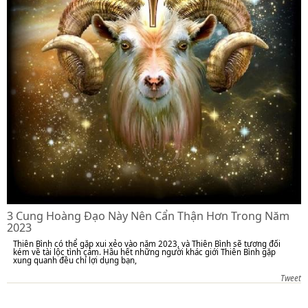
3 Cung Hoàng Đạo Này Nên Cẩn Thận Hơn Trong Năm
2023
Thiên Bình có thể gặp xui xẻo vào năm 2023, và Thiên Bình sẽ tương đối
kém về tài lộc tình cảm. Hầu hết những người khác giới Thiên Bình gặp
xung quanh đều chỉ lợi dụng bạn,
Tweet