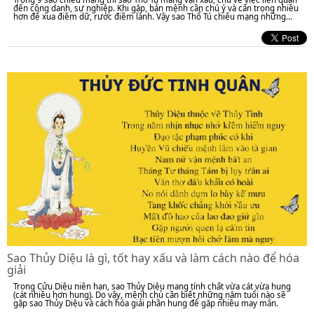
đến công danh, sự nghiệp. Khi gặp, bản mệnh cần chú ý và cẩn trọng nhiều
hơn để xua điềm dữ, rước điềm lành. Vậy sao Thổ Tú chiếu mạng những...
Sao Thủy Diệu là gì, tốt hay xấu và làm cách nào để hóa
giải
Trong Cửu Diệu niên hạn, sao Thủy Diệu mang tính chất vừa cát vừa hung
(cát nhiều hơn hung). Do vậy, mệnh chủ cần biết những năm tuổi nào sẽ
gặp sao Thủy Diệu và cách hóa giải phần hung để gặp nhiều may mắn.