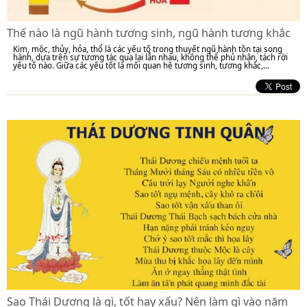
Thế nào là ngũ hành tương sinh, ngũ hành tương khắc
Kim, mộc, thủy, hỏa, thổ là các yếu tố trong thuyết ngũ hành tồn tại song
hành, dựa trên sự tương tác qua lại lẫn nhau, không thể phủ nhận, tách rời
yếu tố nào. Giữa các yếu tốt là mối quan hệ tương sinh, tương khắc,...
Sao Thái Dương là gì, tốt hay xấu? Nên làm gì vào năm