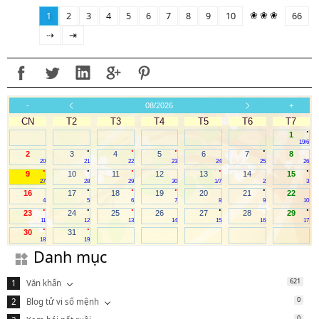
❀ ❀ ❀
1
2
3
4
5
6
7
8
9
10
66
⇢
⇥
-
08/2026
+
CN
T2
T3
T4
T5
T6
T7
.
1
19/6
.
.
.
.
2
3
4
5
6
7
8
20
21
22
23
24
25
26
.
.
.
.
.
9
10
11
12
13
14
15
27
28
29
30
1/7
2
3
.
.
.
.
16
17
18
19
20
21
22
4
5
6
7
8
9
10
.
.
.
.
.
23
24
25
26
27
28
29
11
12
13
14
15
16
17
.
.
30
31
18
19
Danh mục
621
Văn khấn
0
Blog tử vi số mệnh
0