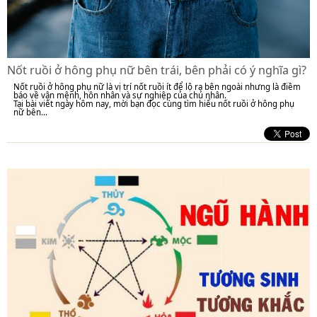
Nốt ruồi ở hông phụ nữ bên trái, bên phải có ý nghĩa gì?
Nốt ruồi ở hông phụ nữ là vị trí nốt ruồi ít để lộ ra bên ngoài nhưng là điềm
báo về vận mệnh, hôn nhân và sự nghiệp của chủ nhân.
Tại bài viết ngày hôm nay, mời bạn đọc cùng tìm hiểu nốt ruồi ở hông phụ
nữ bên...