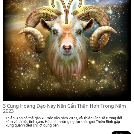
3 Cung Hoàng Đạo Này Nên Cẩn Thận Hơn Trong Năm
2023
Thiên Bình có thể gặp xui xẻo vào năm 2023, và Thiên Bình sẽ tương đối
kém về tài lộc tình cảm. Hầu hết những người khác giới Thiên Bình gặp
xung quanh đều chỉ lợi dụng bạn,