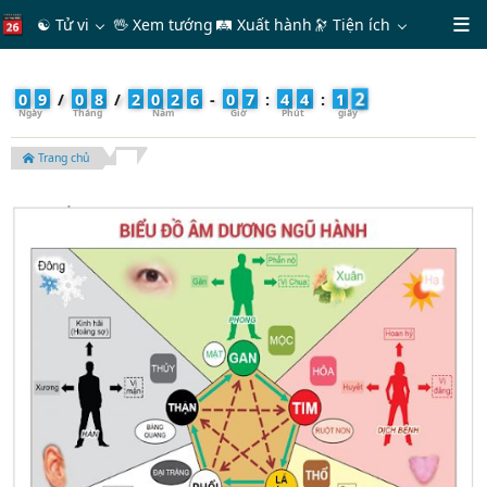
☯ Tử vi
🖖 Xem tướng
🛤 Xuất hành
🔭
Tiện ích
4
0
9
/
0
8
/
2
0
2
6
-
0
7
:
4
4
:
1
Trang chủ