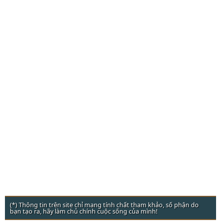
(*) Thông tin trên site chỉ mang tính chất tham khảo, số phận do
bạn tạo ra, hãy làm chủ chính cuộc sống của mình!