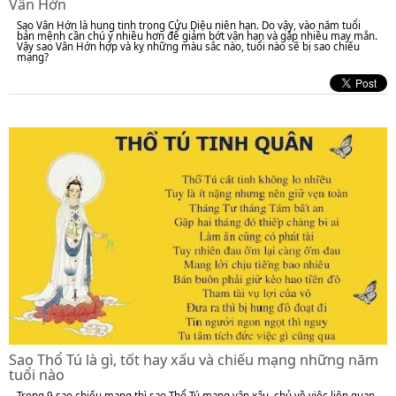
Vân Hớn
Sao Vân Hớn là hung tinh trong Cửu Diệu niên hạn. Do vậy, vào năm tuổi
bản mệnh cần chú ý nhiều hơn để giảm bớt vận hạn và gặp nhiều may mắn.
Vậy sao Vân Hớn hợp và kỵ những màu sắc nào, tuổi nào sẽ bị sao chiếu
mạng?
Sao Thổ Tú là gì, tốt hay xấu và chiếu mạng những năm
tuổi nào
Trong 9 sao chiếu mạng thì sao Thổ Tú mang vận xấu, chủ về việc liên quan