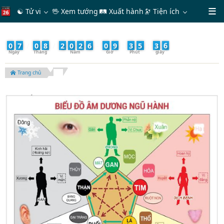
☯ Tử vi
🖖 Xem tướng
🛤 Xuất hành
🔭
Tiện ích
8
0
7
/
0
8
/
2
0
2
6
-
0
9
:
3
5
:
3
Trang chủ