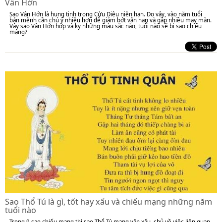
Vân Hớn
Sao Vân Hớn là hung tinh trong Cửu Diệu niên hạn. Do vậy, vào năm tuổi
bản mệnh cần chú ý nhiều hơn để giảm bớt vận hạn và gặp nhiều may mắn.
Vậy sao Vân Hớn hợp và kỵ những màu sắc nào, tuổi nào sẽ bị sao chiếu
mạng?
Sao Thổ Tú là gì, tốt hay xấu và chiếu mạng những năm
tuổi nào
Trong 9 sao chiếu mạng thì sao Thổ Tú mang vận xấu, chủ về việc liên quan