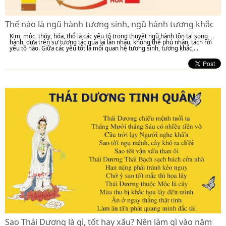
Thế nào là ngũ hành tương sinh, ngũ hành tương khắc
Kim, mộc, thủy, hỏa, thổ là các yếu tố trong thuyết ngũ hành tồn tại song
hành, dựa trên sự tương tác qua lại lẫn nhau, không thể phủ nhận, tách rời
yếu tố nào. Giữa các yếu tốt là mối quan hệ tương sinh, tương khắc,...
Sao Thái Dương là gì, tốt hay xấu? Nên làm gì vào năm