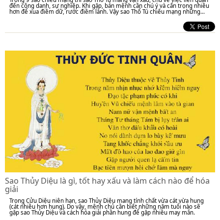
đến công danh, sự nghiệp. Khi gặp, bản mệnh cần chú ý và cẩn trọng nhiều
hơn để xua điềm dữ, rước điềm lành. Vậy sao Thổ Tú chiếu mạng những...
Sao Thủy Diệu là gì, tốt hay xấu và làm cách nào để hóa
giải
Trong Cửu Diệu niên hạn, sao Thủy Diệu mang tính chất vừa cát vừa hung
(cát nhiều hơn hung). Do vậy, mệnh chủ cần biết những năm tuổi nào sẽ
gặp sao Thủy Diệu và cách hóa giải phần hung để gặp nhiều may mắn.