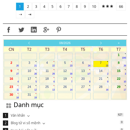
❀ ❀ ❀
1
2
3
4
5
6
7
8
9
10
66
⇢
⇥
-
08/2026
+
CN
T2
T3
T4
T5
T6
T7
.
1
19/6
.
.
.
.
2
3
4
5
6
7
8
20
21
22
23
24
25
26
.
.
.
.
.
9
10
11
12
13
14
15
27
28
29
30
1/7
2
3
.
.
.
.
16
17
18
19
20
21
22
4
5
6
7
8
9
10
.
.
.
.
.
23
24
25
26
27
28
29
11
12
13
14
15
16
17
.
.
30
31
18
19
Danh mục
621
Văn khấn
0
Blog tử vi số mệnh
0