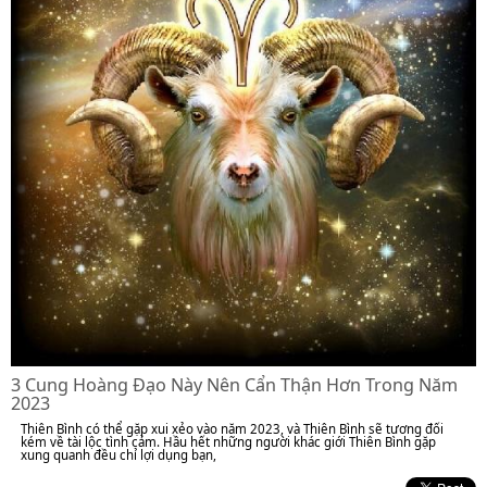
3 Cung Hoàng Đạo Này Nên Cẩn Thận Hơn Trong Năm
2023
Thiên Bình có thể gặp xui xẻo vào năm 2023, và Thiên Bình sẽ tương đối
kém về tài lộc tình cảm. Hầu hết những người khác giới Thiên Bình gặp
xung quanh đều chỉ lợi dụng bạn,