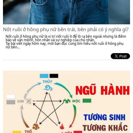
Nốt ruồi ở hông phụ nữ bên trái, bên phải có ý nghĩa gì?
Nốt ruồi ở hông phụ nữ là vị trí nốt ruồi ít để lộ ra bên ngoài nhưng là điềm
báo về vận mệnh, hôn nhân và sự nghiệp của chủ nhân.
Tại bài viết ngày hôm nay, mời bạn đọc cùng tìm hiểu nốt ruồi ở hông phụ
nữ bên...