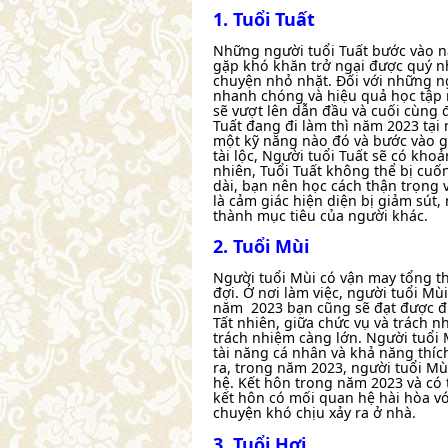
1. Tuổi Tuất
Những người tuổi Tuất bước vào nă
gặp khó khăn trở ngại được quý n
chuyện nhỏ nhặt. Đối với những n
nhanh chóng và hiệu quả học tập r
sẽ vượt lên dẫn đầu và cuối cùng 
Tuất đang đi làm thì năm 2023 tại 
một kỹ năng nào đó và bước vào gi
tài lộc, Người tuổi Tuất sẽ có khoả
nhiên, Tuổi Tuất không thể bị cuốn 
dài, bạn nên học cách thận trọng 
là cảm giác hiện diện bị giảm sút,
thành mục tiêu của người khác.
2. Tuổi Mùi
Người tuổi Mùi có vận may tổng th
đợi. Ở nơi làm việc, người tuổi M
năm 2023 bạn cũng sẽ đạt được đi
Tất nhiên, giữa chức vụ và trách n
trách nhiệm càng lớn. Người tuổi
tài năng cá nhân và khả năng thíc
ra, trong năm 2023, người tuổi M
hệ. Kết hôn trong năm 2023 và có
kết hôn có mối quan hệ hài hòa vớ
chuyện khó chịu xảy ra ở nhà.
3. Tuổi Hợi