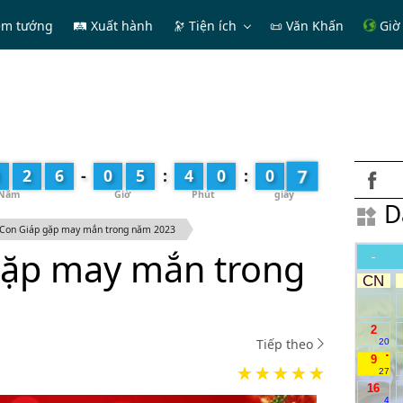
em tướng
🛤 Xuất hành
🔭
Tiện ích
📜 Văn Khấn
Giờ 
8
2
6
-
0
5
:
4
0
:
0
D
 Con Giáp gặp may mắn trong năm 2023
gặp may mắn trong
-
CN
2
Tiếp theo
20
.
9
27
16
4