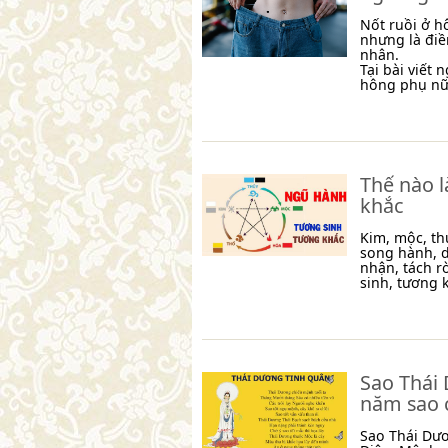
Nốt ruồi ở hô
nhưng là đi
nhân.
Tại bài viết
hông phụ nữ 
Thế nào 
khắc
Kim, mộc, th
song hành, d
nhận, tách r
sinh, tương k
Sao Thái 
năm sao 
Sao Thái Dươ