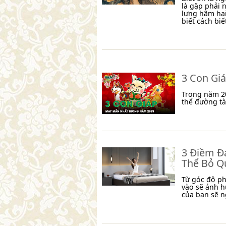
là gặp phải 
lưng hãm hại
biết cách biết
3 Con Gi
Trong năm 20
thể đường tà
3 Điềm Đ
Thể Bỏ Q
Từ góc độ ph
vào sẽ ảnh h
của bạn sẽ n