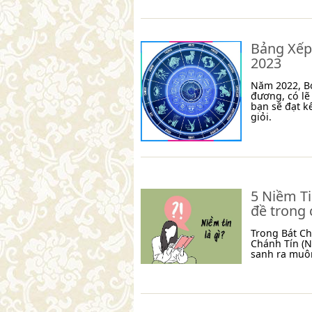
Bảng Xếp
2023
Năm 2022, Bọ
đương, có lẽ
bạn sẽ đạt k
giỏi.
5 Niềm Ti
đề trong 
Trong Bát C
Chánh Tín (N
sanh ra muô