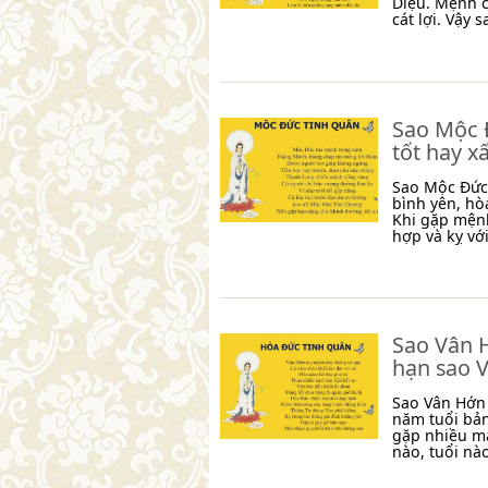
Diệu. Mệnh 
cát lợi. Vậy
Sao Mộc Đ
tốt hay x
Sao Mộc Đức 
bình yên, hò
Khi gặp mệnh
hợp và kỵ vớ
Sao Vân H
hạn sao 
Sao Vân Hớn 
năm tuổi bả
gặp nhiều m
nào, tuổi nà