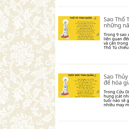
Sao Thổ T
những nă
Trong 9 sao 
liên quan đế
và cẩn trọng
Thổ Tú chiế
Sao Thủy 
để hóa gi
Trong Cửu Di
hung (cát nh
tuổi nào sẽ 
nhiều may m