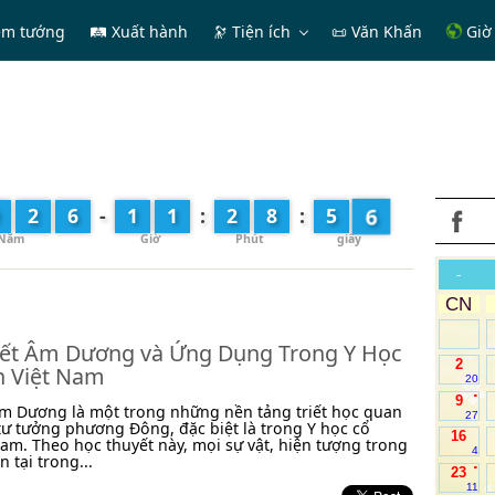
em tướng
🛤 Xuất hành
🔭
Tiện ích
📜 Văn Khấn
Giờ 
8
2
6
-
1
1
:
2
8
:
5
-
CN
ết Âm Dương và Ứng Dụng Trong Y Học
2
n Việt Nam
20
.
9
m Dương là một trong những nền tảng triết học quan
27
tư tưởng phương Đông, đặc biệt là trong Y học cổ
16
Nam. Theo học thuyết này, mọi sự vật, hiện tượng trong
4
n tại trong...
.
23
11