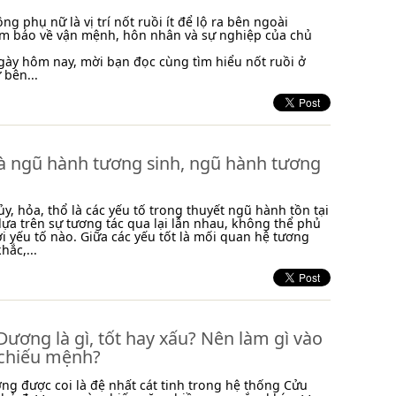
ng phụ nữ là vị trí nốt ruồi ít để lộ ra bên ngoài
ềm báo về vận mệnh, hôn nhân và sự nghiệp của chủ
 ngày hôm nay, mời bạn đọc cùng tìm hiểu nốt ruồi ở
bên...
là ngũ hành tương sinh, ngũ hành tương
ủy, hỏa, thổ là các yếu tố trong thuyết ngũ hành tồn tại
ựa trên sự tương tác qua lại lẫn nhau, không thể phủ
ời yếu tố nào. Giữa các yếu tốt là mối quan hệ tương
hắc,...
Dương là gì, tốt hay xấu? Nên làm gì vào
chiếu mệnh?
ng được coi là đệ nhất cát tinh trong hệ thống Cửu