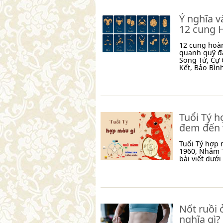
Ý nghĩa v
12 cung 
12 cung hoà
quanh quỹ đ
Song Tử, Cự 
Kết, Bảo Bìn
Tuổi Tý 
đem đến v
Tuổi Tý hợp
1960, Nhâm T
bài viết dưới
Nốt ruồi 
nghĩa gì?