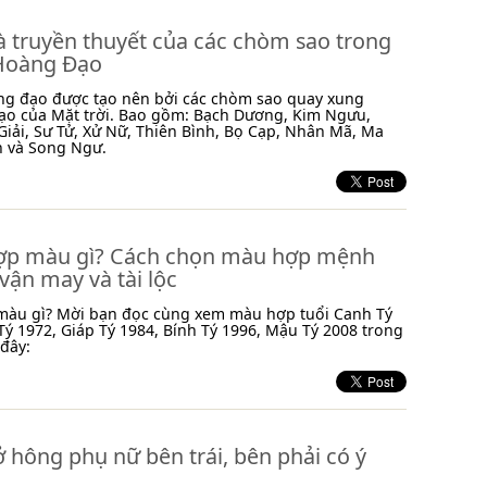
à truyền thuyết của các chòm sao trong
Hoàng Đạo
ng đạo được tạo nên bởi các chòm sao quay xung
ạo của Mặt trời. Bao gồm: Bạch Dương, Kim Ngưu,
Giải, Sư Tử, Xử Nữ, Thiên Bình, Bọ Cạp, Nhân Mã, Ma
h và Song Ngư.
hợp màu gì? Cách chọn màu hợp mệnh
ận may và tài lộc
 màu gì? Mời bạn đọc cùng xem màu hợp tuổi Canh Tý
ý 1972, Giáp Tý 1984, Bính Tý 1996, Mậu Tý 2008 trong
 đây:
ở hông phụ nữ bên trái, bên phải có ý