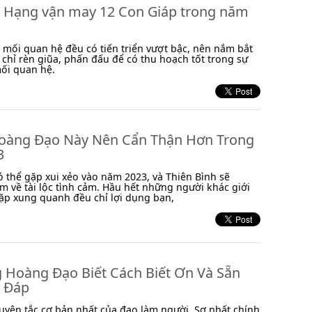
 Hạng vận may 12 Con Giáp trong năm
 mối quan hệ đều có tiến triển vượt bậc, nên nắm bắt
 chỉ rèn giũa, phấn đấu để có thu hoạch tốt trong sự
ối quan hệ.
oàng Đạo Này Nên Cẩn Thận Hơn Trong
3
ó thể gặp xui xẻo vào năm 2023, và Thiên Bình sẽ
m về tài lộc tình cảm. Hầu hết những người khác giới
ặp xung quanh đều chỉ lợi dụng bạn,
 Hoàng Đạo Biết Cách Biết Ơn Và Sẵn
 Đáp
guyên tắc cơ bản nhất của đạo làm người. Sợ nhất chính