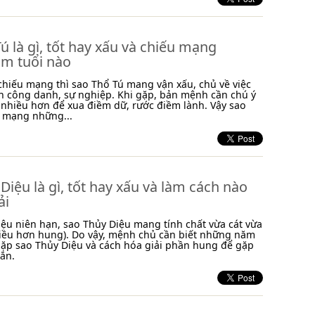
ú là gì, tốt hay xấu và chiếu mạng
m tuổi nào
chiếu mạng thì sao Thổ Tú mang vận xấu, chủ về việc
n công danh, sự nghiệp. Khi gặp, bản mệnh cần chú ý
 nhiều hơn để xua điềm dữ, rước điềm lành. Vậy sao
u mạng những...
Diệu là gì, tốt hay xấu và làm cách nào
ải
ệu niên hạn, sao Thủy Diệu mang tính chất vừa cát vừa
iều hơn hung). Do vậy, mệnh chủ cần biết những năm
gặp sao Thủy Diệu và cách hóa giải phần hung để gặp
ắn.