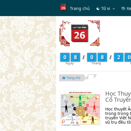
Trang chủ
☯ Tử vi
🖖 X
0
8
/
0
8
/
2
0
Trang chủ
Học Thuy
Cổ Truyề
Học thuyết Â
trọng trong 
truyền Việt 
vũ trụ đều tồ