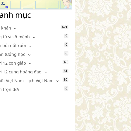
.
31
19
anh mục
621
 khấn
0
g tử vi số mệnh
0
 bói nốt ruồi
0
n tướng học
48
vi 12 con giáp
61
vi 12 cung hoàng đạo
80
hội Việt Nam - lịch Việt Nam
0
vi trọn đời