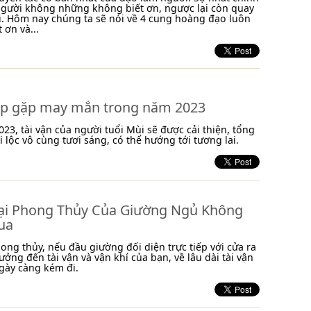
người không những không biết ơn, ngược lại còn quay
. Hôm nay chúng ta sẽ nói về 4 cung hoàng đạo luôn
 ơn và...
áp gặp may mắn trong năm 2023
23, tài vận của người tuổi Mùi sẽ được cải thiện, tổng
i lộc vô cùng tươi sáng, có thể hướng tới tương lai.
ại Phong Thủy Của Giường Ngủ Không
ua
ong thủy, nếu đầu giường đối diện trực tiếp với cửa ra
ưởng đến tài vận và vận khí của bạn, về lâu dài tài vận
gày càng kém đi.