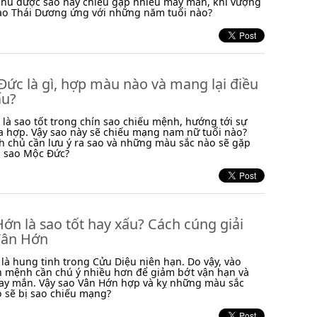
chủ được sao này chiếu gặp nhiều may mắn, khí vượng
 sao Thái Dương ứng với những năm tuổi nào?
ức là gì, hợp màu nào và mang lại điều
ấu?
là sao tốt trong chín sao chiếu mệnh, hướng tới sự
a hợp. Vậy sao này sẽ chiếu mạng nam nữ tuổi nào?
 chủ cần lưu ý ra sao và những màu sắc nào sẽ gặp
i sao Mộc Đức?
ớn là sao tốt hay xấu? Cách cúng giải
Vân Hớn
là hung tinh trong Cửu Diệu niên hạn. Do vậy, vào
n mệnh cần chú ý nhiều hơn để giảm bớt vận hạn và
ay mắn. Vậy sao Vân Hớn hợp và kỵ những màu sắc
o sẽ bị sao chiếu mạng?