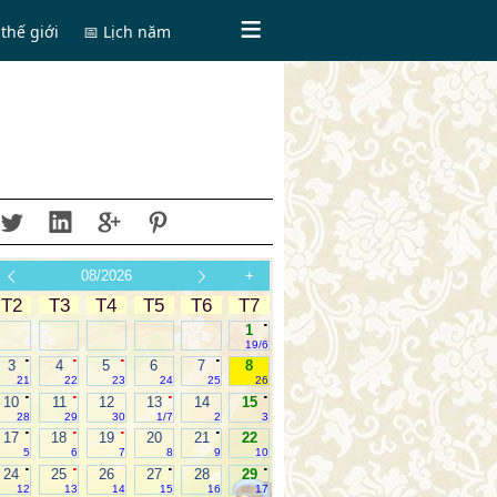
thế giới
📅 Lịch năm
08/2026
+
T2
T3
T4
T5
T6
T7
.
1
19/6
.
.
.
.
3
4
5
6
7
8
21
22
23
24
25
26
.
.
.
.
10
11
12
13
14
15
28
29
30
1/7
2
3
.
.
.
.
17
18
19
20
21
22
5
6
7
8
9
10
.
.
.
.
24
25
26
27
28
29
12
13
14
15
16
17