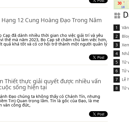
.
30
18
D
 Hạng 12 Cung Hoàng Đạo Trong Năm
Văn
 Cạp đã dành nhiều thời gian cho việc giải trí và yêu
Blo
 vì thế mà năm 2023, Bọ Cạp sẽ chăm chú làm việc hơn,
ết quả khá tốt và có cơ hội trở thành một người quản lý
Xem
Nhâ
Tử 
Tử 
Lễ 
n Thiết thực giải quyết được nhiều vấn
cuộc sống hiện tại
Tử 
hánh Đạo chúng ta không thấy có Chánh Tín, nhưng
iềm Tin) Quan trọng lắm. Tín là gốc của Đạo, là mẹ
n vàn công đức,