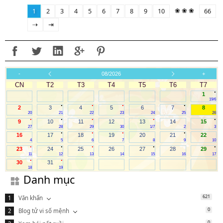
❀ ❀ ❀
1
2
3
4
5
6
7
8
9
10
66
⇢
⇥
-
08/2026
+
CN
T2
T3
T4
T5
T6
T7
.
1
19/6
.
.
.
.
2
3
4
5
6
7
8
20
21
22
23
24
25
26
.
.
.
.
.
9
10
11
12
13
14
15
27
28
29
30
1/7
2
3
.
.
.
.
16
17
18
19
20
21
22
4
5
6
7
8
9
10
.
.
.
.
.
23
24
25
26
27
28
29
11
12
13
14
15
16
17
.
.
30
31
18
19
Danh mục
621
Văn khấn
0
Blog tử vi số mệnh
0