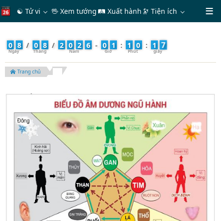
☯ Tử vi
🖖 Xem tướng
🛤 Xuất hành
🔭
Tiện ích
9
0
8
/
0
8
/
2
0
2
6
-
0
1
:
1
0
:
1
Trang chủ