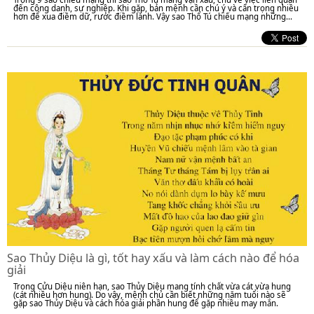
đến công danh, sự nghiệp. Khi gặp, bản mệnh cần chú ý và cẩn trọng nhiều
hơn để xua điềm dữ, rước điềm lành. Vậy sao Thổ Tú chiếu mạng những...
Sao Thủy Diệu là gì, tốt hay xấu và làm cách nào để hóa
giải
Trong Cửu Diệu niên hạn, sao Thủy Diệu mang tính chất vừa cát vừa hung
(cát nhiều hơn hung). Do vậy, mệnh chủ cần biết những năm tuổi nào sẽ
gặp sao Thủy Diệu và cách hóa giải phần hung để gặp nhiều may mắn.