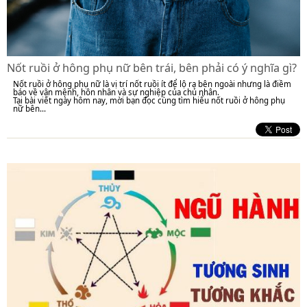
Nốt ruồi ở hông phụ nữ bên trái, bên phải có ý nghĩa gì?
Nốt ruồi ở hông phụ nữ là vị trí nốt ruồi ít để lộ ra bên ngoài nhưng là điềm
báo về vận mệnh, hôn nhân và sự nghiệp của chủ nhân.
Tại bài viết ngày hôm nay, mời bạn đọc cùng tìm hiểu nốt ruồi ở hông phụ
nữ bên...