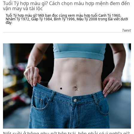
Tuổi Tý hợp màu gì? Cách chọn màu hợp mệnh đem đến
vận may và tài lộc
Tuổi Tý hợp màu gì? Mời bạn đọc cùng xem màu hợp tuổi Canh Tý 1960,
Nhâm Tý 1972, Giáp Tý 1984, Bính Tý 1996, Mậu Tý 2008 trong bài viết dưới
đây:
Tweet
Nốt ruồi ở hông phụ nữ bên trái, bên phải có ý nghĩa gì?