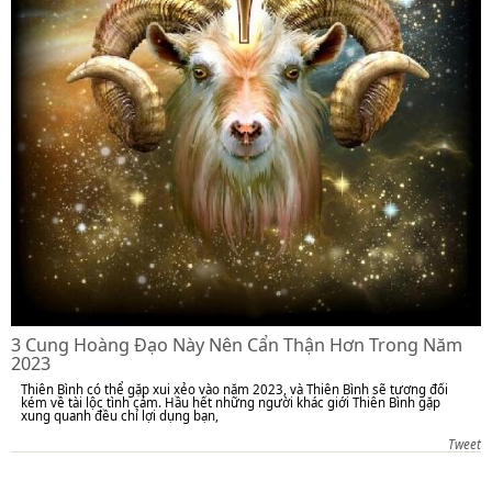
3 Cung Hoàng Đạo Này Nên Cẩn Thận Hơn Trong Năm
2023
Thiên Bình có thể gặp xui xẻo vào năm 2023, và Thiên Bình sẽ tương đối
kém về tài lộc tình cảm. Hầu hết những người khác giới Thiên Bình gặp
xung quanh đều chỉ lợi dụng bạn,
Tweet