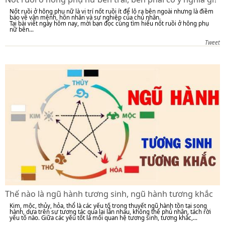
Nốt ruồi ở hông phụ nữ là vị trí nốt ruồi ít để lộ ra bên ngoài nhưng là điềm
báo về vận mệnh, hôn nhân và sự nghiệp của chủ nhân.
Tại bài viết ngày hôm nay, mời bạn đọc cùng tìm hiểu nốt ruồi ở hông phụ
nữ bên...
Tweet
Thế nào là ngũ hành tương sinh, ngũ hành tương khắc
Kim, mộc, thủy, hỏa, thổ là các yếu tố trong thuyết ngũ hành tồn tại song
hành, dựa trên sự tương tác qua lại lẫn nhau, không thể phủ nhận, tách rời
yếu tố nào. Giữa các yếu tốt là mối quan hệ tương sinh, tương khắc,...