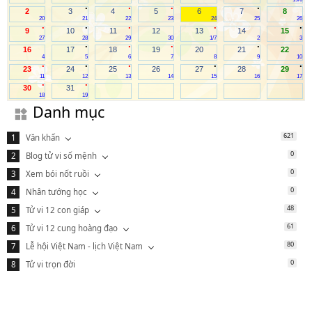
.
.
.
.
2
3
4
5
6
7
8
20
21
22
23
24
25
26
.
.
.
.
.
9
10
11
12
13
14
15
27
28
29
30
1/7
2
3
.
.
.
.
16
17
18
19
20
21
22
4
5
6
7
8
9
10
.
.
.
.
.
23
24
25
26
27
28
29
11
12
13
14
15
16
17
.
.
30
31
18
19
Danh mục
621
Văn khấn
0
Blog tử vi số mệnh
0
Xem bói nốt ruồi
0
Nhân tướng học
48
Tử vi 12 con giáp
61
Tử vi 12 cung hoàng đạo
80
Lễ hội Việt Nam - lịch Việt Nam
0
Tử vi trọn đời