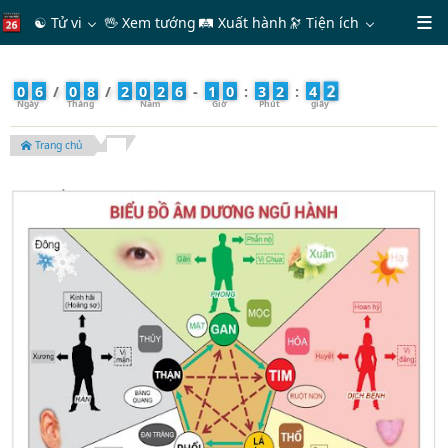
☯ Tử vi
🖖 Xem tướng
🛤 Xuất hành
🔭
Tiện ích
4
0
6
/
0
8
/
2
0
2
6
-
1
0
:
3
2
:
4
Trang chủ