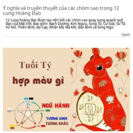
Ý nghĩa và truyền thuyết của các chòm sao trong 12
cung Hoàng Đạo
12 cung hoàng đạo được tạo nên bởi các chòm sao quay xung quanh quỹ
đạo của Mặt trời. Bao gồm: Bạch Dương, Kim Ngưu, Song Tử, Cự Giải, Sư Tử,
Xử Nữ, Thiên Bình, Bọ Cạp, Nhân Mã, Ma Kết, Bảo Bình và Song Ngư.
Tweet