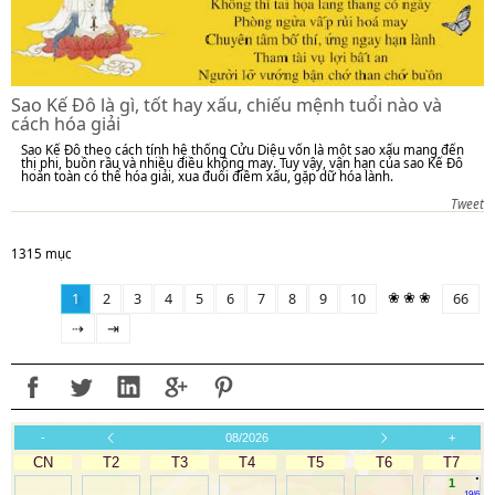
Sao Kế Đô là gì, tốt hay xấu, chiếu mệnh tuổi nào và
cách hóa giải
Sao Kế Đô theo cách tính hệ thống Cửu Diệu vốn là một sao xấu mang đến
thị phi, buồn rầu và nhiều điều không may. Tuy vậy, vận hạn của sao Kế Đô
hoàn toàn có thể hóa giải, xua đuổi điềm xấu, gặp dữ hóa lành.
Tweet
1315 mục
❀ ❀ ❀
1
2
3
4
5
6
7
8
9
10
66
⇢
⇥
-
08/2026
+
CN
T2
T3
T4
T5
T6
T7
.
1
19/6