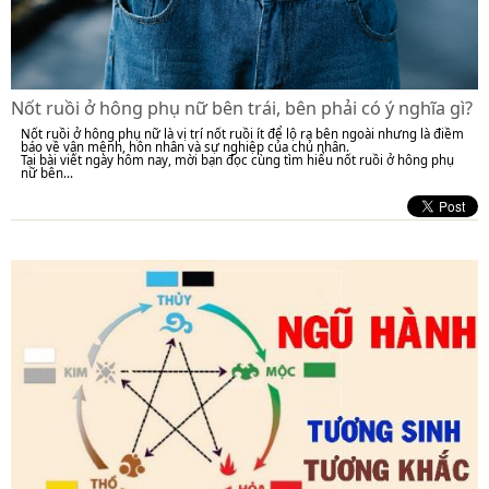
Nốt ruồi ở hông phụ nữ bên trái, bên phải có ý nghĩa gì?
Nốt ruồi ở hông phụ nữ là vị trí nốt ruồi ít để lộ ra bên ngoài nhưng là điềm
báo về vận mệnh, hôn nhân và sự nghiệp của chủ nhân.
Tại bài viết ngày hôm nay, mời bạn đọc cùng tìm hiểu nốt ruồi ở hông phụ
nữ bên...