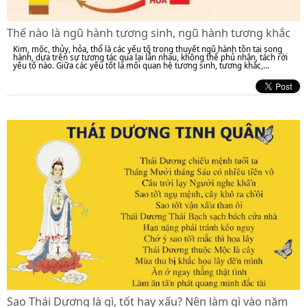
Thế nào là ngũ hành tương sinh, ngũ hành tương khắc
Kim, mộc, thủy, hỏa, thổ là các yếu tố trong thuyết ngũ hành tồn tại song
hành, dựa trên sự tương tác qua lại lẫn nhau, không thể phủ nhận, tách rời
yếu tố nào. Giữa các yếu tốt là mối quan hệ tương sinh, tương khắc,...
Sao Thái Dương là gì, tốt hay xấu? Nên làm gì vào năm