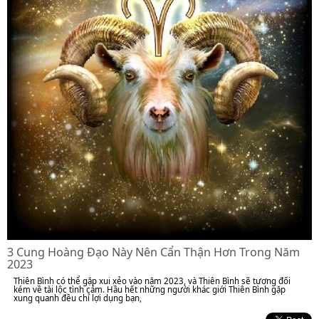
3 Cung Hoàng Đạo Này Nên Cẩn Thận Hơn Trong Năm
2023
Thiên Bình có thể gặp xui xẻo vào năm 2023, và Thiên Bình sẽ tương đối
kém về tài lộc tình cảm. Hầu hết những người khác giới Thiên Bình gặp
xung quanh đều chỉ lợi dụng bạn,