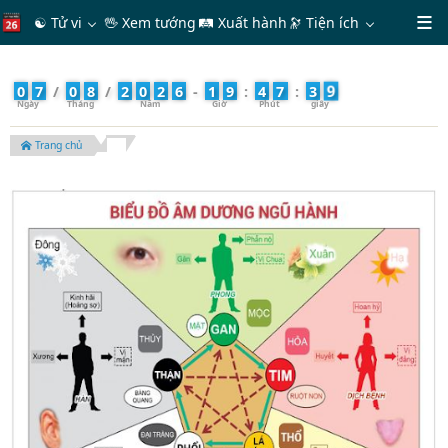
☯ Tử vi
🖖 Xem tướng
🛤 Xuất hành
🔭
Tiện ích
0
0
7
/
0
8
/
2
0
2
6
-
1
9
:
4
7
:
4
Trang chủ