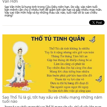
Vân Hớn
Sao Vân Hớn là hung tinh trong Cửu Diệu niên hạn. Do vậy, vào năm tuổi
bản mệnh cần chú ý nhiều hơn để giảm bớt vận hạn và gặp nhiều may mắn.
Vậy sao Vân Hớn hợp và kỵ những màu sắc nào, tuổi nào sẽ bị sao chiếu
mạng?
Sao Thổ Tú là gì, tốt hay xấu và chiếu mạng những năm
tuổi nào
Trong 9 sao chiếu mạng thì sao Thổ Tú mang vận xấu, chủ về việc liên quan