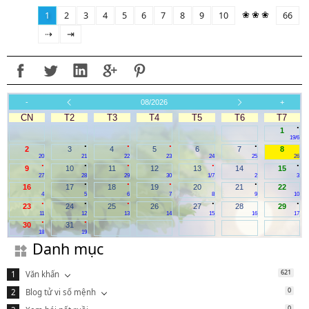
❀ ❀ ❀
1
2
3
4
5
6
7
8
9
10
66
⇢
⇥
-
08/2026
+
CN
T2
T3
T4
T5
T6
T7
.
1
19/6
.
.
.
.
2
3
4
5
6
7
8
20
21
22
23
24
25
26
.
.
.
.
.
9
10
11
12
13
14
15
27
28
29
30
1/7
2
3
.
.
.
.
16
17
18
19
20
21
22
4
5
6
7
8
9
10
.
.
.
.
.
23
24
25
26
27
28
29
11
12
13
14
15
16
17
.
.
30
31
18
19
Danh mục
621
Văn khấn
0
Blog tử vi số mệnh
0