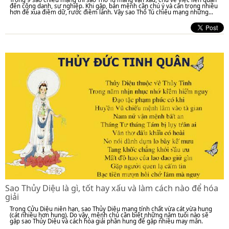
đến công danh, sự nghiệp. Khi gặp, bản mệnh cần chú ý và cẩn trọng nhiều
hơn để xua điềm dữ, rước điềm lành. Vậy sao Thổ Tú chiếu mạng những...
Sao Thủy Diệu là gì, tốt hay xấu và làm cách nào để hóa
giải
Trong Cửu Diệu niên hạn, sao Thủy Diệu mang tính chất vừa cát vừa hung
(cát nhiều hơn hung). Do vậy, mệnh chủ cần biết những năm tuổi nào sẽ
gặp sao Thủy Diệu và cách hóa giải phần hung để gặp nhiều may mắn.