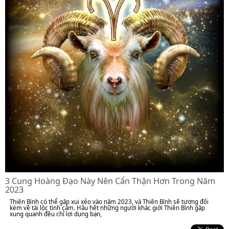
3 Cung Hoàng Đạo Này Nên Cẩn Thận Hơn Trong Năm
2023
Thiên Bình có thể gặp xui xẻo vào năm 2023, và Thiên Bình sẽ tương đối
kém về tài lộc tình cảm. Hầu hết những người khác giới Thiên Bình gặp
xung quanh đều chỉ lợi dụng bạn,