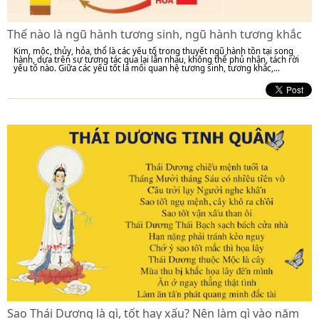
Thế nào là ngũ hành tương sinh, ngũ hành tương khắc
Kim, mộc, thủy, hỏa, thổ là các yếu tố trong thuyết ngũ hành tồn tại song
hành, dựa trên sự tương tác qua lại lẫn nhau, không thể phủ nhận, tách rời
yếu tố nào. Giữa các yếu tốt là mối quan hệ tương sinh, tương khắc,...
Sao Thái Dương là gì, tốt hay xấu? Nên làm gì vào năm