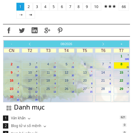
❀ ❀ ❀
1
2
3
4
5
6
7
8
9
10
66
⇢
⇥
-
08/2026
+
CN
T2
T3
T4
T5
T6
T7
.
1
19/6
.
.
.
.
2
3
4
5
6
7
8
20
21
22
23
24
25
26
.
.
.
.
.
9
10
11
12
13
14
15
27
28
29
30
1/7
2
3
.
.
.
.
16
17
18
19
20
21
22
4
5
6
7
8
9
10
.
.
.
.
.
23
24
25
26
27
28
29
11
12
13
14
15
16
17
.
.
30
31
18
19
Danh mục
621
Văn khấn
0
Blog tử vi số mệnh
0