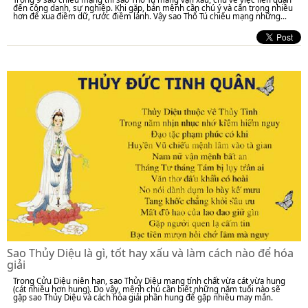
đến công danh, sự nghiệp. Khi gặp, bản mệnh cần chú ý và cẩn trọng nhiều
hơn để xua điềm dữ, rước điềm lành. Vậy sao Thổ Tú chiếu mạng những...
Sao Thủy Diệu là gì, tốt hay xấu và làm cách nào để hóa
giải
Trong Cửu Diệu niên hạn, sao Thủy Diệu mang tính chất vừa cát vừa hung
(cát nhiều hơn hung). Do vậy, mệnh chủ cần biết những năm tuổi nào sẽ
gặp sao Thủy Diệu và cách hóa giải phần hung để gặp nhiều may mắn.