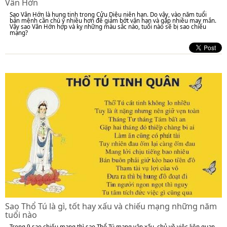
Vân Hớn
Sao Vân Hớn là hung tinh trong Cửu Diệu niên hạn. Do vậy, vào năm tuổi
bản mệnh cần chú ý nhiều hơn để giảm bớt vận hạn và gặp nhiều may mắn.
Vậy sao Vân Hớn hợp và kỵ những màu sắc nào, tuổi nào sẽ bị sao chiếu
mạng?
Sao Thổ Tú là gì, tốt hay xấu và chiếu mạng những năm
tuổi nào
Trong 9 sao chiếu mạng thì sao Thổ Tú mang vận xấu, chủ về việc liên quan