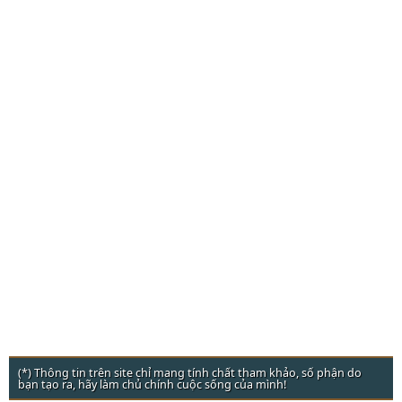
(*) Thông tin trên site chỉ mang tính chất tham khảo, số phận do
bạn tạo ra, hãy làm chủ chính cuộc sống của mình!