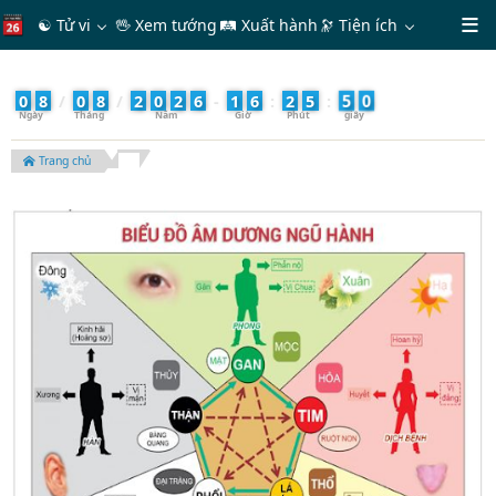
☯ Tử vi
🖖 Xem tướng
🛤 Xuất hành
🔭
Tiện ích
2
0
8
/
0
8
/
2
0
2
6
-
1
6
:
2
5
:
5
Trang chủ