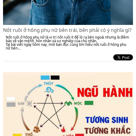
Nốt ruồi ở hông phụ nữ bên trái, bên phải có ý nghĩa gì?
Nốt ruồi ở hông phụ nữ là vị trí nốt ruồi ít để lộ ra bên ngoài nhưng là điềm
báo về vận mệnh, hôn nhân và sự nghiệp của chủ nhân.
Tại bài viết ngày hôm nay, mời bạn đọc cùng tìm hiểu nốt ruồi ở hông phụ
nữ bên...