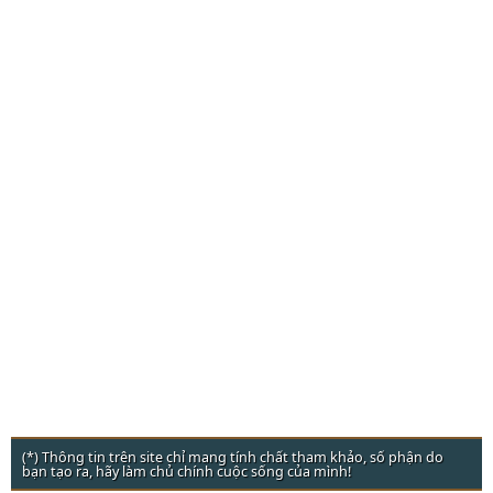
(*) Thông tin trên site chỉ mang tính chất tham khảo, số phận do
bạn tạo ra, hãy làm chủ chính cuộc sống của mình!