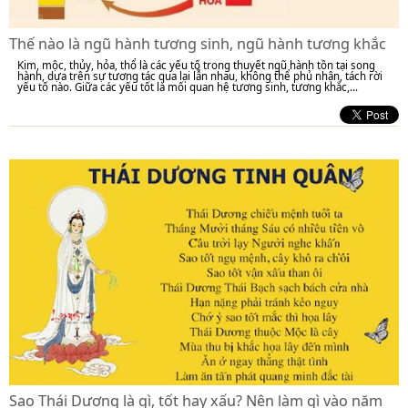
Thế nào là ngũ hành tương sinh, ngũ hành tương khắc
Kim, mộc, thủy, hỏa, thổ là các yếu tố trong thuyết ngũ hành tồn tại song
hành, dựa trên sự tương tác qua lại lẫn nhau, không thể phủ nhận, tách rời
yếu tố nào. Giữa các yếu tốt là mối quan hệ tương sinh, tương khắc,...
Sao Thái Dương là gì, tốt hay xấu? Nên làm gì vào năm