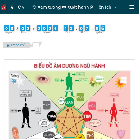
☯ Tử vi
🖖 Xem tướng
🛤 Xuất hành
🔭
Tiện ích
8
0
8
/
0
8
/
2
0
2
6
-
1
3
:
0
7
:
3
Trang chủ