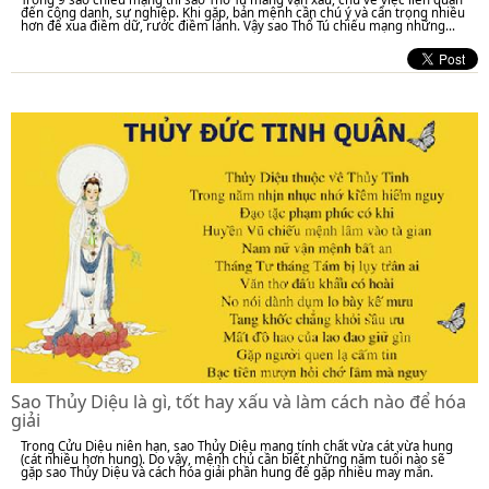
đến công danh, sự nghiệp. Khi gặp, bản mệnh cần chú ý và cẩn trọng nhiều
hơn để xua điềm dữ, rước điềm lành. Vậy sao Thổ Tú chiếu mạng những...
Sao Thủy Diệu là gì, tốt hay xấu và làm cách nào để hóa
giải
Trong Cửu Diệu niên hạn, sao Thủy Diệu mang tính chất vừa cát vừa hung
(cát nhiều hơn hung). Do vậy, mệnh chủ cần biết những năm tuổi nào sẽ
gặp sao Thủy Diệu và cách hóa giải phần hung để gặp nhiều may mắn.