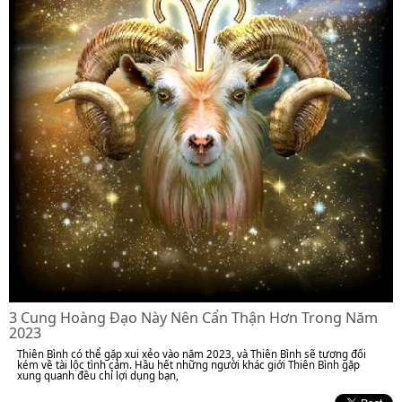
3 Cung Hoàng Đạo Này Nên Cẩn Thận Hơn Trong Năm
2023
Thiên Bình có thể gặp xui xẻo vào năm 2023, và Thiên Bình sẽ tương đối
kém về tài lộc tình cảm. Hầu hết những người khác giới Thiên Bình gặp
xung quanh đều chỉ lợi dụng bạn,