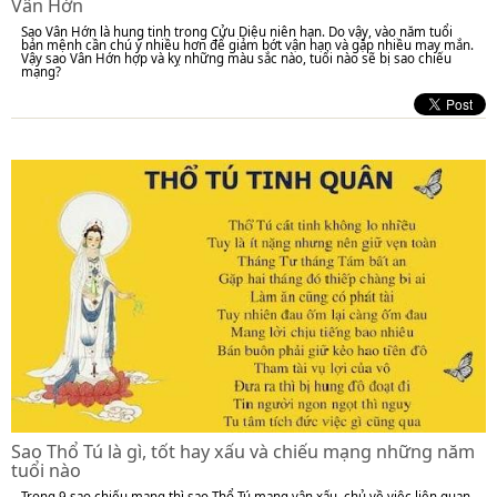
Vân Hớn
Sao Vân Hớn là hung tinh trong Cửu Diệu niên hạn. Do vậy, vào năm tuổi
bản mệnh cần chú ý nhiều hơn để giảm bớt vận hạn và gặp nhiều may mắn.
Vậy sao Vân Hớn hợp và kỵ những màu sắc nào, tuổi nào sẽ bị sao chiếu
mạng?
Sao Thổ Tú là gì, tốt hay xấu và chiếu mạng những năm
tuổi nào
Trong 9 sao chiếu mạng thì sao Thổ Tú mang vận xấu, chủ về việc liên quan