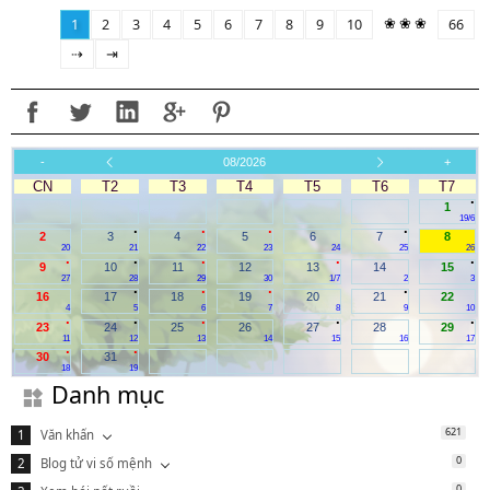
❀ ❀ ❀
1
2
3
4
5
6
7
8
9
10
66
⇢
⇥
-
08/2026
+
CN
T2
T3
T4
T5
T6
T7
.
1
19/6
.
.
.
.
2
3
4
5
6
7
8
20
21
22
23
24
25
26
.
.
.
.
.
9
10
11
12
13
14
15
27
28
29
30
1/7
2
3
.
.
.
.
16
17
18
19
20
21
22
4
5
6
7
8
9
10
.
.
.
.
.
23
24
25
26
27
28
29
11
12
13
14
15
16
17
.
.
30
31
18
19
Danh mục
621
Văn khấn
0
Blog tử vi số mệnh
0