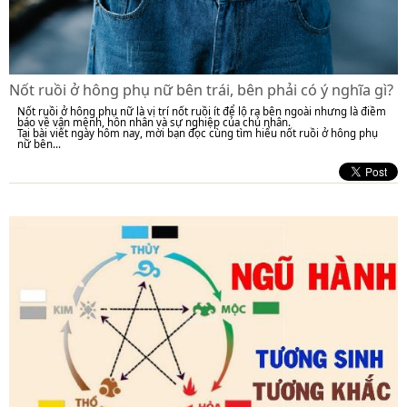
Nốt ruồi ở hông phụ nữ bên trái, bên phải có ý nghĩa gì?
Nốt ruồi ở hông phụ nữ là vị trí nốt ruồi ít để lộ ra bên ngoài nhưng là điềm
báo về vận mệnh, hôn nhân và sự nghiệp của chủ nhân.
Tại bài viết ngày hôm nay, mời bạn đọc cùng tìm hiểu nốt ruồi ở hông phụ
nữ bên...