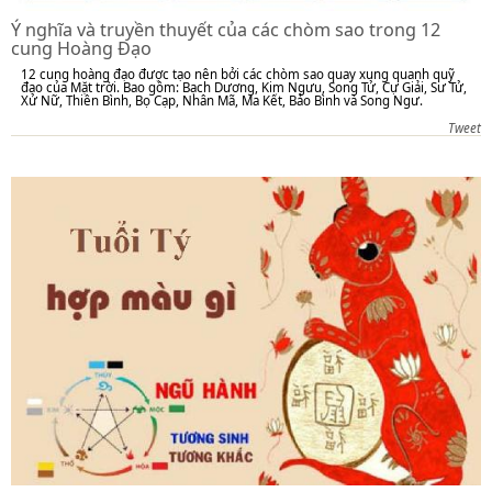
Ý nghĩa và truyền thuyết của các chòm sao trong 12
cung Hoàng Đạo
12 cung hoàng đạo được tạo nên bởi các chòm sao quay xung quanh quỹ
đạo của Mặt trời. Bao gồm: Bạch Dương, Kim Ngưu, Song Tử, Cự Giải, Sư Tử,
Xử Nữ, Thiên Bình, Bọ Cạp, Nhân Mã, Ma Kết, Bảo Bình và Song Ngư.
Tweet