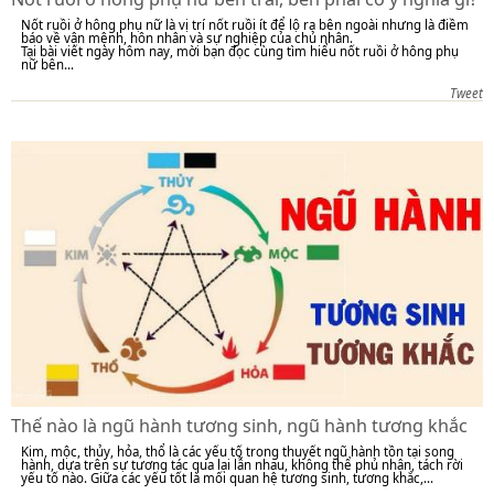
Nốt ruồi ở hông phụ nữ là vị trí nốt ruồi ít để lộ ra bên ngoài nhưng là điềm
báo về vận mệnh, hôn nhân và sự nghiệp của chủ nhân.
Tại bài viết ngày hôm nay, mời bạn đọc cùng tìm hiểu nốt ruồi ở hông phụ
nữ bên...
Tweet
Thế nào là ngũ hành tương sinh, ngũ hành tương khắc
Kim, mộc, thủy, hỏa, thổ là các yếu tố trong thuyết ngũ hành tồn tại song
hành, dựa trên sự tương tác qua lại lẫn nhau, không thể phủ nhận, tách rời
yếu tố nào. Giữa các yếu tốt là mối quan hệ tương sinh, tương khắc,...