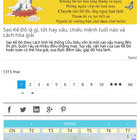
Sao Kế Đô là gì, tốt hay xấu, chiếu mệnh tuổi nào và
cách hóa giải
Sao Kế Đô theo cách tính hệ thống Cửu Diệu vốn là một sao xấu mang đến
thị phi, buồn rầu và nhiều điều không may. Tuy vậy, vận hạn của sao Kế Đô
hoàn toàn có thể hóa giải, xua đuổi điềm xấu, gặp dữ hóa lành.
Tweet
1315 mục
❀ ❀ ❀
1
2
3
4
5
6
7
8
9
10
66
⇢
⇥
-
08/2026
+
CN
T2
T3
T4
T5
T6
T7
.
1
19/6