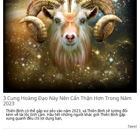
3 Cung Hoàng Đạo Này Nên Cẩn Thận Hơn Trong Năm
2023
Thiên Bình có thể gặp xui xẻo vào năm 2023, và Thiên Bình sẽ tương đối
kém về tài lộc tình cảm. Hầu hết những người khác giới Thiên Bình gặp
xung quanh đều chỉ lợi dụng bạn,
Tweet