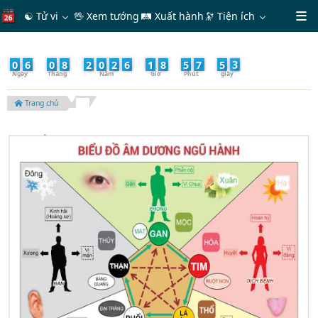
☯ Tử vi
🖖 Xem tướng
🛤 Xuất hành
🔭
Tiện ích
5
0
6
/
0
8
/
2
0
2
6
-
1
8
:
5
7
:
5
Trang chủ