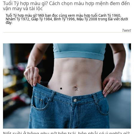
Tuổi Tý hợp màu gì? Cách chọn màu hợp mệnh đem đến
vận may và tài lộc
Tuổi Tý hợp màu gì? Mời bạn đọc cùng xem màu hợp tuổi Canh Tý 1960,
Nhâm Tý 1972, Giáp Tý 1984, Bính Tý 1996, Mậu Tý 2008 trong bài viết dưới
đây:
Tweet
Nốt ruồi ở hông phụ nữ bên trái, bên phải có ý nghĩa gì?