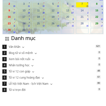
.
.
.
.
2
3
4
5
6
7
8
20
21
22
23
24
25
26
.
.
.
.
.
9
10
11
12
13
14
15
27
28
29
30
1/7
2
3
.
.
.
.
16
17
18
19
20
21
22
4
5
6
7
8
9
10
.
.
.
.
.
23
24
25
26
27
28
29
11
12
13
14
15
16
17
.
.
30
31
18
19
Danh mục
621
Văn khấn
0
Blog tử vi số mệnh
0
Xem bói nốt ruồi
0
Nhân tướng học
48
Tử vi 12 con giáp
61
Tử vi 12 cung hoàng đạo
80
Lễ hội Việt Nam - lịch Việt Nam
0
Tử vi trọn đời