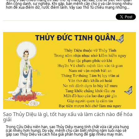
đến công danh, sự nghiệp. Khi gặp, bản mệnh cần chú ý và cẩn trọng nhiều
hơn để xua điềm dữ, rước điềm lành. Vậy sao Thổ Tú chiếu mạng những...
Sao Thủy Diệu là gì, tốt hay xấu và làm cách nào để hóa
giải
Trong Cửu Diệu niên hạn, sao Thủy Diệu mang tính chất vừa cát vừa hung
(cát nhiều hơn hung). Do vậy, mệnh chủ cần biết những năm tuổi nào sẽ
gặp sao Thủy Diệu và cách hóa giải phần hung để gặp nhiều may mắn.