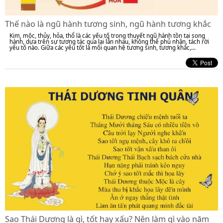
Thế nào là ngũ hành tương sinh, ngũ hành tương khắc
Kim, mộc, thủy, hỏa, thổ là các yếu tố trong thuyết ngũ hành tồn tại song
hành, dựa trên sự tương tác qua lại lẫn nhau, không thể phủ nhận, tách rời
yếu tố nào. Giữa các yếu tốt là mối quan hệ tương sinh, tương khắc,...
Sao Thái Dương là gì, tốt hay xấu? Nên làm gì vào năm