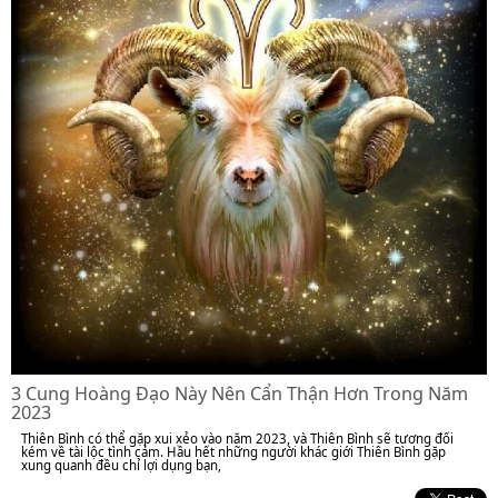
3 Cung Hoàng Đạo Này Nên Cẩn Thận Hơn Trong Năm
2023
Thiên Bình có thể gặp xui xẻo vào năm 2023, và Thiên Bình sẽ tương đối
kém về tài lộc tình cảm. Hầu hết những người khác giới Thiên Bình gặp
xung quanh đều chỉ lợi dụng bạn,