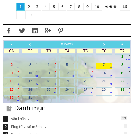
❀ ❀ ❀
1
2
3
4
5
6
7
8
9
10
66
⇢
⇥
-
08/2026
+
CN
T2
T3
T4
T5
T6
T7
.
1
19/6
.
.
.
.
2
3
4
5
6
7
8
20
21
22
23
24
25
26
.
.
.
.
.
9
10
11
12
13
14
15
27
28
29
30
1/7
2
3
.
.
.
.
16
17
18
19
20
21
22
4
5
6
7
8
9
10
.
.
.
.
.
23
24
25
26
27
28
29
11
12
13
14
15
16
17
.
.
30
31
18
19
Danh mục
621
Văn khấn
0
Blog tử vi số mệnh
0