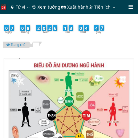
☯ Tử vi
🖖 Xem tướng
🛤 Xuất hành
🔭
Tiện ích
9
0
7
/
0
8
/
2
0
2
6
-
1
3
:
0
4
:
4
Trang chủ