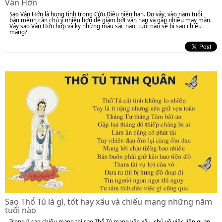
Vân Hớn
Sao Vân Hớn là hung tinh trong Cửu Diệu niên hạn. Do vậy, vào năm tuổi
bản mệnh cần chú ý nhiều hơn để giảm bớt vận hạn và gặp nhiều may mắn.
Vậy sao Vân Hớn hợp và kỵ những màu sắc nào, tuổi nào sẽ bị sao chiếu
mạng?
Sao Thổ Tú là gì, tốt hay xấu và chiếu mạng những năm
tuổi nào
Trong 9 sao chiếu mạng thì sao Thổ Tú mang vận xấu, chủ về việc liên quan