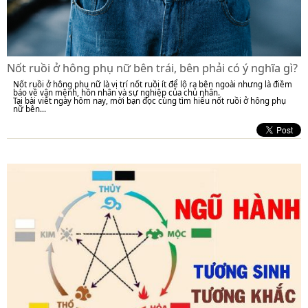
Nốt ruồi ở hông phụ nữ bên trái, bên phải có ý nghĩa gì?
Nốt ruồi ở hông phụ nữ là vị trí nốt ruồi ít để lộ ra bên ngoài nhưng là điềm
báo về vận mệnh, hôn nhân và sự nghiệp của chủ nhân.
Tại bài viết ngày hôm nay, mời bạn đọc cùng tìm hiểu nốt ruồi ở hông phụ
nữ bên...