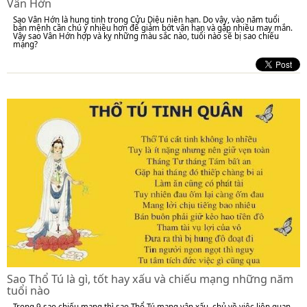
Vân Hớn
Sao Vân Hớn là hung tinh trong Cửu Diệu niên hạn. Do vậy, vào năm tuổi
bản mệnh cần chú ý nhiều hơn để giảm bớt vận hạn và gặp nhiều may mắn.
Vậy sao Vân Hớn hợp và kỵ những màu sắc nào, tuổi nào sẽ bị sao chiếu
mạng?
Sao Thổ Tú là gì, tốt hay xấu và chiếu mạng những năm
tuổi nào
Trong 9 sao chiếu mạng thì sao Thổ Tú mang vận xấu, chủ về việc liên quan