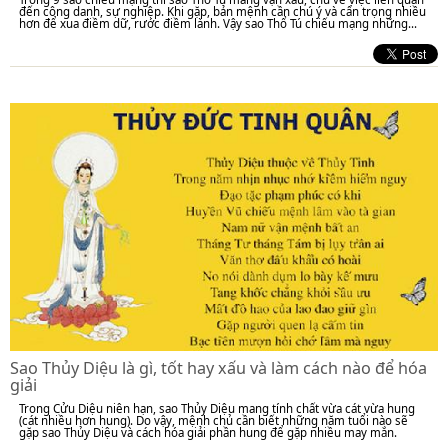
đến công danh, sự nghiệp. Khi gặp, bản mệnh cần chú ý và cẩn trọng nhiều
hơn để xua điềm dữ, rước điềm lành. Vậy sao Thổ Tú chiếu mạng những...
Sao Thủy Diệu là gì, tốt hay xấu và làm cách nào để hóa
giải
Trong Cửu Diệu niên hạn, sao Thủy Diệu mang tính chất vừa cát vừa hung
(cát nhiều hơn hung). Do vậy, mệnh chủ cần biết những năm tuổi nào sẽ
gặp sao Thủy Diệu và cách hóa giải phần hung để gặp nhiều may mắn.