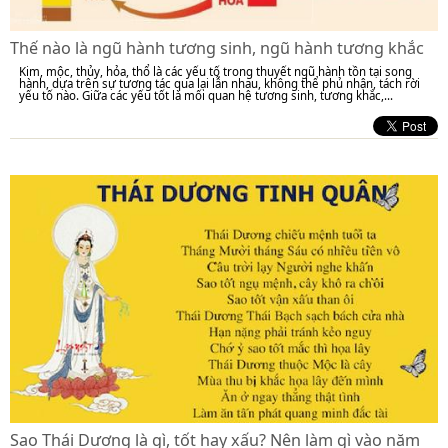
Thế nào là ngũ hành tương sinh, ngũ hành tương khắc
Kim, mộc, thủy, hỏa, thổ là các yếu tố trong thuyết ngũ hành tồn tại song
hành, dựa trên sự tương tác qua lại lẫn nhau, không thể phủ nhận, tách rời
yếu tố nào. Giữa các yếu tốt là mối quan hệ tương sinh, tương khắc,...
Sao Thái Dương là gì, tốt hay xấu? Nên làm gì vào năm