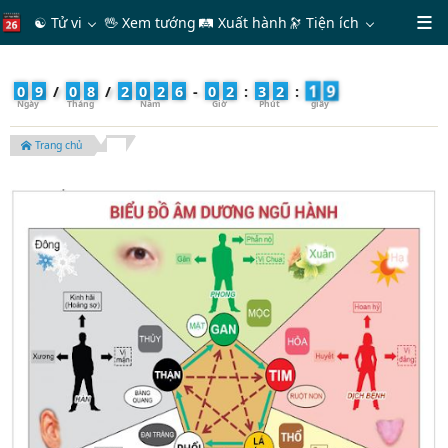
☯ Tử vi
🖖 Xem tướng
🛤 Xuất hành
🔭
Tiện ích
0
9
/
0
8
/
2
0
2
6
-
0
2
:
3
2
:
2
1
Trang chủ