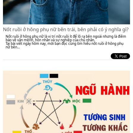
Nốt ruồi ở hông phụ nữ bên trái, bên phải có ý nghĩa gì?
Nốt ruồi ở hông phụ nữ là vị trí nốt ruồi ít để lộ ra bên ngoài nhưng là điềm
báo về vận mệnh, hôn nhân và sự nghiệp của chủ nhân.
Tại bài viết ngày hôm nay, mời bạn đọc cùng tìm hiểu nốt ruồi ở hông phụ
nữ bên...