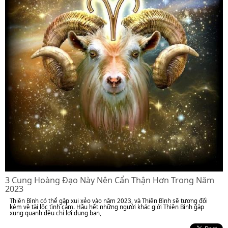
3 Cung Hoàng Đạo Này Nên Cẩn Thận Hơn Trong Năm
2023
Thiên Bình có thể gặp xui xẻo vào năm 2023, và Thiên Bình sẽ tương đối
kém về tài lộc tình cảm. Hầu hết những người khác giới Thiên Bình gặp
xung quanh đều chỉ lợi dụng bạn,