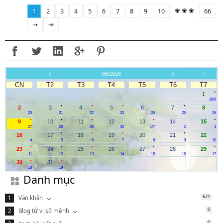
❀ ❀ ❀
1
2
3
4
5
6
7
8
9
10
66
⇢
⇥
-
08/2026
+
CN
T2
T3
T4
T5
T6
T7
.
1
19/6
.
.
.
.
2
3
4
5
6
7
8
20
21
22
23
24
25
26
.
.
.
.
.
9
10
11
12
13
14
15
27
28
29
30
1/7
2
3
.
.
.
.
16
17
18
19
20
21
22
4
5
6
7
8
9
10
.
.
.
.
.
23
24
25
26
27
28
29
11
12
13
14
15
16
17
.
.
30
31
18
19
Danh mục
621
Văn khấn
0
Blog tử vi số mệnh
0