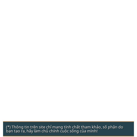
(*) Thông tin trên site chỉ mang tính chất tham khảo, số phận do
bạn tạo ra, hãy làm chủ chính cuộc sống của mình!