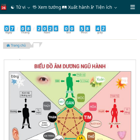
☯ Tử vi
🖖 Xem tướng
🛤 Xuất hành
🔭
Tiện ích
4
0
7
/
0
8
/
2
0
2
6
-
0
0
:
5
8
:
4
Trang chủ