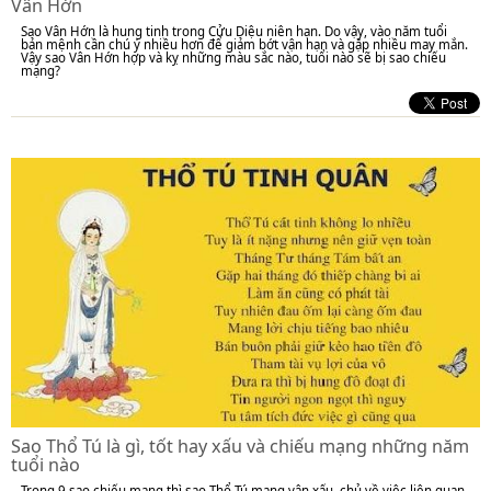
Vân Hớn
Sao Vân Hớn là hung tinh trong Cửu Diệu niên hạn. Do vậy, vào năm tuổi
bản mệnh cần chú ý nhiều hơn để giảm bớt vận hạn và gặp nhiều may mắn.
Vậy sao Vân Hớn hợp và kỵ những màu sắc nào, tuổi nào sẽ bị sao chiếu
mạng?
Sao Thổ Tú là gì, tốt hay xấu và chiếu mạng những năm
tuổi nào
Trong 9 sao chiếu mạng thì sao Thổ Tú mang vận xấu, chủ về việc liên quan