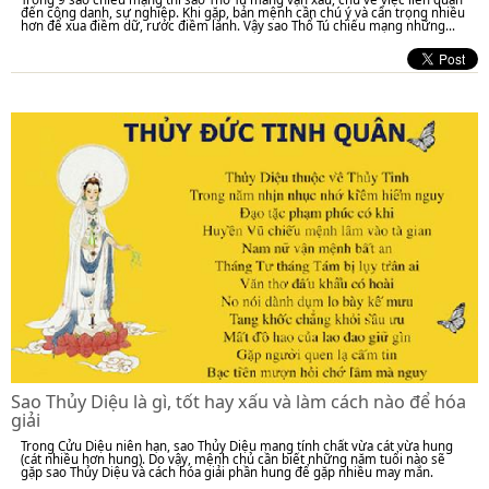
đến công danh, sự nghiệp. Khi gặp, bản mệnh cần chú ý và cẩn trọng nhiều
hơn để xua điềm dữ, rước điềm lành. Vậy sao Thổ Tú chiếu mạng những...
Sao Thủy Diệu là gì, tốt hay xấu và làm cách nào để hóa
giải
Trong Cửu Diệu niên hạn, sao Thủy Diệu mang tính chất vừa cát vừa hung
(cát nhiều hơn hung). Do vậy, mệnh chủ cần biết những năm tuổi nào sẽ
gặp sao Thủy Diệu và cách hóa giải phần hung để gặp nhiều may mắn.