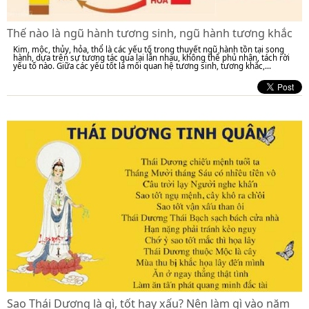
Thế nào là ngũ hành tương sinh, ngũ hành tương khắc
Kim, mộc, thủy, hỏa, thổ là các yếu tố trong thuyết ngũ hành tồn tại song
hành, dựa trên sự tương tác qua lại lẫn nhau, không thể phủ nhận, tách rời
yếu tố nào. Giữa các yếu tốt là mối quan hệ tương sinh, tương khắc,...
Sao Thái Dương là gì, tốt hay xấu? Nên làm gì vào năm