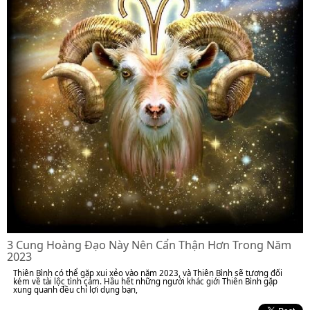
3 Cung Hoàng Đạo Này Nên Cẩn Thận Hơn Trong Năm
2023
Thiên Bình có thể gặp xui xẻo vào năm 2023, và Thiên Bình sẽ tương đối
kém về tài lộc tình cảm. Hầu hết những người khác giới Thiên Bình gặp
xung quanh đều chỉ lợi dụng bạn,