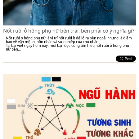
Nốt ruồi ở hông phụ nữ bên trái, bên phải có ý nghĩa gì?
Nốt ruồi ở hông phụ nữ là vị trí nốt ruồi ít để lộ ra bên ngoài nhưng là điềm
báo về vận mệnh, hôn nhân và sự nghiệp của chủ nhân.
Tại bài viết ngày hôm nay, mời bạn đọc cùng tìm hiểu nốt ruồi ở hông phụ
nữ bên...