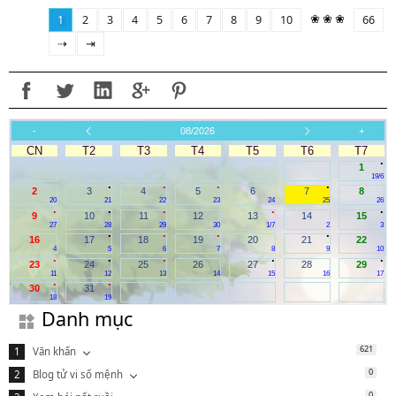
❀ ❀ ❀
1
2
3
4
5
6
7
8
9
10
66
⇢
⇥
-
08/2026
+
CN
T2
T3
T4
T5
T6
T7
.
1
19/6
.
.
.
.
2
3
4
5
6
7
8
20
21
22
23
24
25
26
.
.
.
.
.
9
10
11
12
13
14
15
27
28
29
30
1/7
2
3
.
.
.
.
16
17
18
19
20
21
22
4
5
6
7
8
9
10
.
.
.
.
.
23
24
25
26
27
28
29
11
12
13
14
15
16
17
.
.
30
31
18
19
Danh mục
621
Văn khấn
0
Blog tử vi số mệnh
0