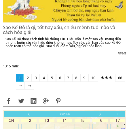
Sao Kế Đô là gì, tốt hay xấu, chiếu mệnh tuổi nào và
cách hóa giải
Sao Kế Đô theo cách tính hệ thống Cửu Diệu vốn là một sao xấu mang đến
thị phi, buồn rầu và nhiều điều không may. Tuy vậy, vận hạn của sao Kế Đô
hoàn toàn có thể hóa giải, xua đuổi điềm xấu, gặp dữ hóa lành.
Tweet
1315 mục
❀ ❀ ❀
1
2
3
4
5
6
7
8
9
10
66
⇢
⇥
-
08/2026
+
CN
T2
T3
T4
T5
T6
T7
.
1
19/6