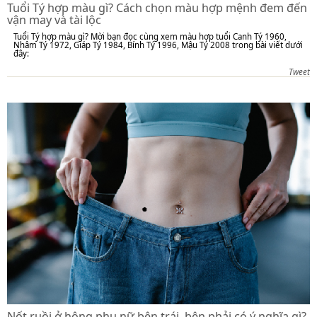
Tuổi Tý hợp màu gì? Cách chọn màu hợp mệnh đem đến
vận may và tài lộc
Tuổi Tý hợp màu gì? Mời bạn đọc cùng xem màu hợp tuổi Canh Tý 1960,
Nhâm Tý 1972, Giáp Tý 1984, Bính Tý 1996, Mậu Tý 2008 trong bài viết dưới
đây:
Tweet
Nốt ruồi ở hông phụ nữ bên trái, bên phải có ý nghĩa gì?