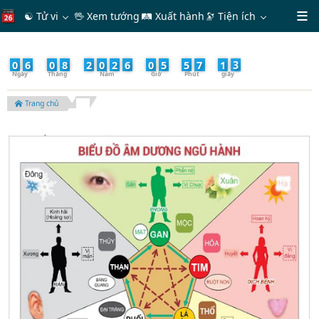
☯ Tử vi
🖖 Xem tướng
🛤 Xuất hành
🔭
Tiện ích
5
0
6
/
0
8
/
2
0
2
6
-
0
5
:
5
7
:
1
Trang chủ