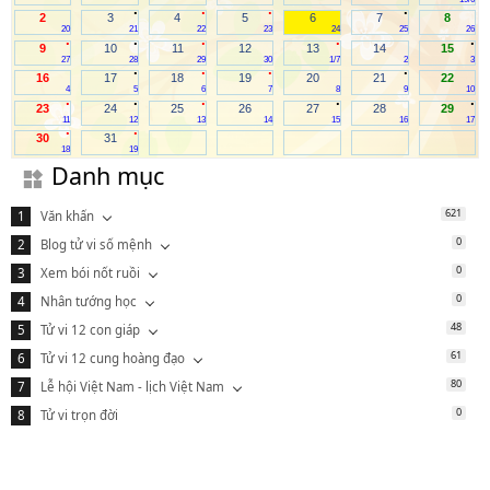
.
.
.
.
2
3
4
5
6
7
8
20
21
22
23
24
25
26
.
.
.
.
.
9
10
11
12
13
14
15
27
28
29
30
1/7
2
3
.
.
.
.
16
17
18
19
20
21
22
4
5
6
7
8
9
10
.
.
.
.
.
23
24
25
26
27
28
29
11
12
13
14
15
16
17
.
.
30
31
18
19
Danh mục
621
Văn khấn
0
Blog tử vi số mệnh
0
Xem bói nốt ruồi
0
Nhân tướng học
48
Tử vi 12 con giáp
61
Tử vi 12 cung hoàng đạo
80
Lễ hội Việt Nam - lịch Việt Nam
0
Tử vi trọn đời