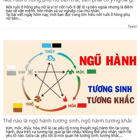
Nốt ruồi ở hông phụ nữ là vị trí nốt ruồi ít để lộ ra bên ngoài nhưng là điềm
báo về vận mệnh, hôn nhân và sự nghiệp của chủ nhân.
Tại bài viết ngày hôm nay, mời bạn đọc cùng tìm hiểu nốt ruồi ở hông phụ
nữ bên...
Tweet
Thế nào là ngũ hành tương sinh, ngũ hành tương khắc
Kim, mộc, thủy, hỏa, thổ là các yếu tố trong thuyết ngũ hành tồn tại song
hành, dựa trên sự tương tác qua lại lẫn nhau, không thể phủ nhận, tách rời
yếu tố nào. Giữa các yếu tốt là mối quan hệ tương sinh, tương khắc,...