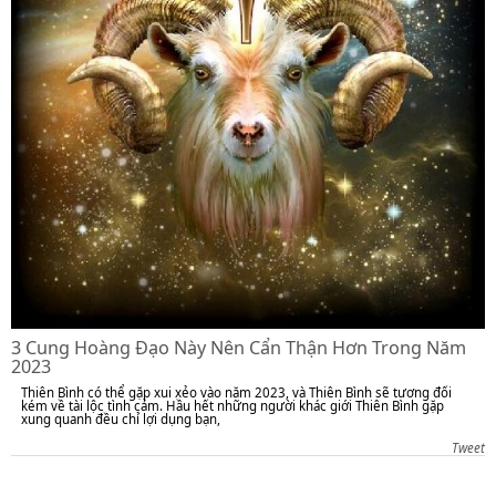
3 Cung Hoàng Đạo Này Nên Cẩn Thận Hơn Trong Năm
2023
Thiên Bình có thể gặp xui xẻo vào năm 2023, và Thiên Bình sẽ tương đối
kém về tài lộc tình cảm. Hầu hết những người khác giới Thiên Bình gặp
xung quanh đều chỉ lợi dụng bạn,
Tweet