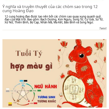
Ý nghĩa và truyền thuyết của các chòm sao trong 12
cung Hoàng Đạo
12 cung hoàng đạo được tạo nên bởi các chòm sao quay xung quanh quỹ
đạo của Mặt trời. Bao gồm: Bạch Dương, Kim Ngưu, Song Tử, Cự Giải, Sư Tử,
Xử Nữ, Thiên Bình, Bọ Cạp, Nhân Mã, Ma Kết, Bảo Bình và Song Ngư.
Tweet