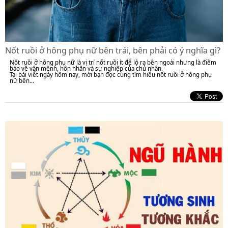
Nốt ruồi ở hông phụ nữ bên trái, bên phải có ý nghĩa gì?
Nốt ruồi ở hông phụ nữ là vị trí nốt ruồi ít để lộ ra bên ngoài nhưng là điềm
báo về vận mệnh, hôn nhân và sự nghiệp của chủ nhân.
Tại bài viết ngày hôm nay, mời bạn đọc cùng tìm hiểu nốt ruồi ở hông phụ
nữ bên...