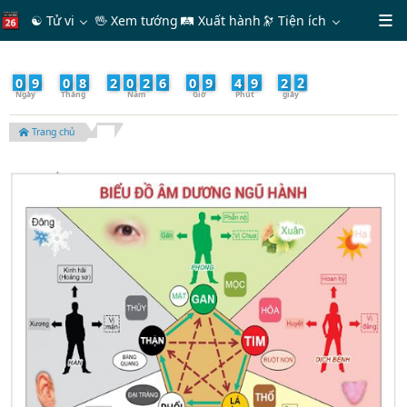
☯ Tử vi
🖖 Xem tướng
🛤 Xuất hành
🔭
Tiện ích
4
0
9
/
0
8
/
2
0
2
6
-
0
9
:
4
9
:
2
Trang chủ