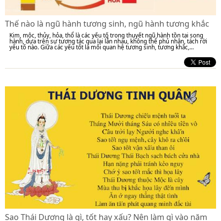
Thế nào là ngũ hành tương sinh, ngũ hành tương khắc
Kim, mộc, thủy, hỏa, thổ là các yếu tố trong thuyết ngũ hành tồn tại song
hành, dựa trên sự tương tác qua lại lẫn nhau, không thể phủ nhận, tách rời
yếu tố nào. Giữa các yếu tốt là mối quan hệ tương sinh, tương khắc,...
Sao Thái Dương là gì, tốt hay xấu? Nên làm gì vào năm