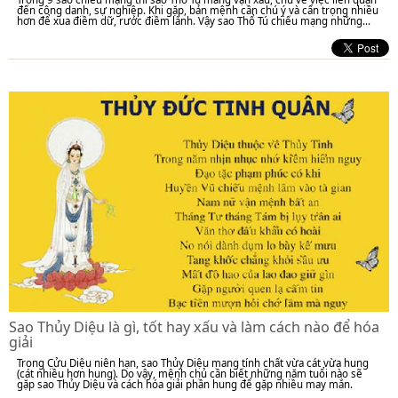
đến công danh, sự nghiệp. Khi gặp, bản mệnh cần chú ý và cẩn trọng nhiều
hơn để xua điềm dữ, rước điềm lành. Vậy sao Thổ Tú chiếu mạng những...
Sao Thủy Diệu là gì, tốt hay xấu và làm cách nào để hóa
giải
Trong Cửu Diệu niên hạn, sao Thủy Diệu mang tính chất vừa cát vừa hung
(cát nhiều hơn hung). Do vậy, mệnh chủ cần biết những năm tuổi nào sẽ
gặp sao Thủy Diệu và cách hóa giải phần hung để gặp nhiều may mắn.