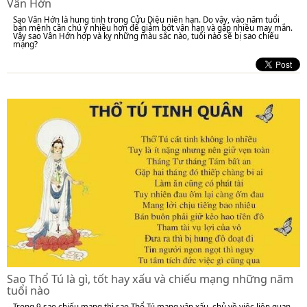
Vân Hớn
Sao Vân Hớn là hung tinh trong Cửu Diệu niên hạn. Do vậy, vào năm tuổi
bản mệnh cần chú ý nhiều hơn để giảm bớt vận hạn và gặp nhiều may mắn.
Vậy sao Vân Hớn hợp và kỵ những màu sắc nào, tuổi nào sẽ bị sao chiếu
mạng?
Sao Thổ Tú là gì, tốt hay xấu và chiếu mạng những năm
tuổi nào
Trong 9 sao chiếu mạng thì sao Thổ Tú mang vận xấu, chủ về việc liên quan