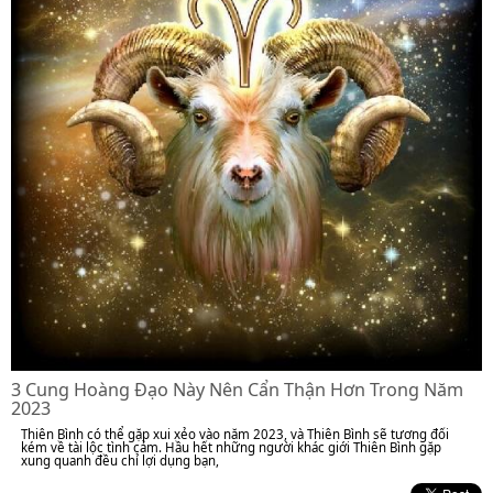
3 Cung Hoàng Đạo Này Nên Cẩn Thận Hơn Trong Năm
2023
Thiên Bình có thể gặp xui xẻo vào năm 2023, và Thiên Bình sẽ tương đối
kém về tài lộc tình cảm. Hầu hết những người khác giới Thiên Bình gặp
xung quanh đều chỉ lợi dụng bạn,