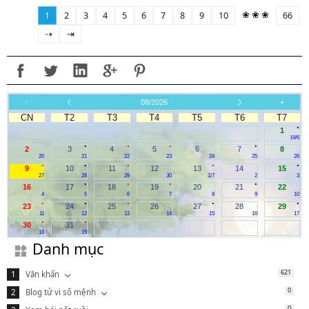
❀ ❀ ❀
1
2
3
4
5
6
7
8
9
10
66
⇢
⇥
-
08/2026
+
CN
T2
T3
T4
T5
T6
T7
.
1
19/6
.
.
.
.
2
3
4
5
6
7
8
20
21
22
23
24
25
26
.
.
.
.
.
9
10
11
12
13
14
15
27
28
29
30
1/7
2
3
.
.
.
.
16
17
18
19
20
21
22
4
5
6
7
8
9
10
.
.
.
.
.
23
24
25
26
27
28
29
11
12
13
14
15
16
17
.
.
30
31
18
19
Danh mục
621
Văn khấn
0
Blog tử vi số mệnh
0