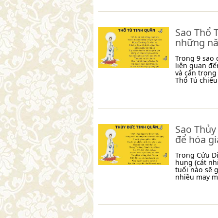
Sao Thổ T
những nă
Trong 9 sao 
liên quan đế
và cẩn trọng
Thổ Tú chiế
Sao Thủy 
để hóa gi
Trong Cửu Di
hung (cát nh
tuổi nào sẽ 
nhiều may m