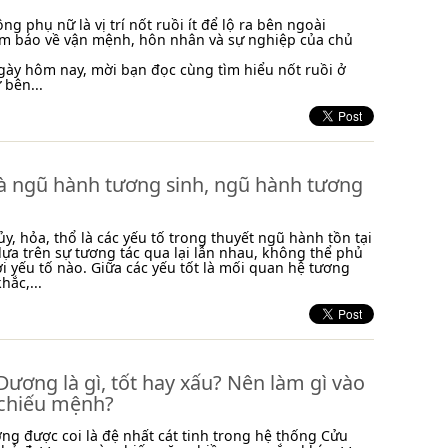
ng phụ nữ là vị trí nốt ruồi ít để lộ ra bên ngoài
ềm báo về vận mệnh, hôn nhân và sự nghiệp của chủ
 ngày hôm nay, mời bạn đọc cùng tìm hiểu nốt ruồi ở
bên...
là ngũ hành tương sinh, ngũ hành tương
ủy, hỏa, thổ là các yếu tố trong thuyết ngũ hành tồn tại
ựa trên sự tương tác qua lại lẫn nhau, không thể phủ
ời yếu tố nào. Giữa các yếu tốt là mối quan hệ tương
hắc,...
Dương là gì, tốt hay xấu? Nên làm gì vào
chiếu mệnh?
ng được coi là đệ nhất cát tinh trong hệ thống Cửu