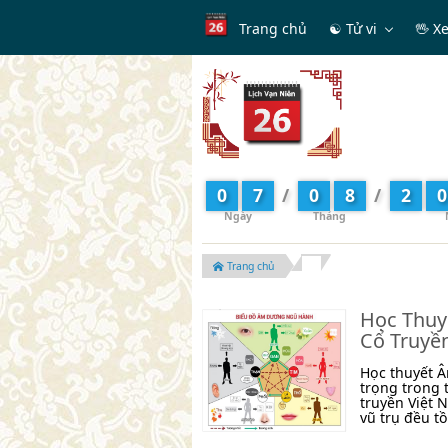
Trang chủ
☯ Tử vi
🖖 X
0
7
/
0
8
/
2
0
Trang chủ
Học Thuy
Cổ Truyề
Học thuyết Â
trọng trong 
truyền Việt 
vũ trụ đều tồ