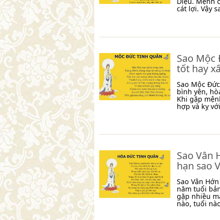
Diệu. Mệnh 
cát lợi. Vậy
Sao Mộc Đ
tốt hay x
Sao Mộc Đức 
bình yên, hò
Khi gặp mệnh
hợp và kỵ vớ
Sao Vân H
hạn sao 
Sao Vân Hớn 
năm tuổi bả
gặp nhiều m
nào, tuổi nà