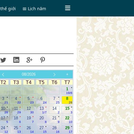
thế giới
📅 Lịch năm
08/2026
+
T2
T3
T4
T5
T6
T7
.
1
19/6
.
.
.
.
3
4
5
6
7
8
21
22
23
24
25
26
.
.
.
.
10
11
12
13
14
15
28
29
30
1/7
2
3
.
.
.
.
17
18
19
20
21
22
5
6
7
8
9
10
.
.
.
.
24
25
26
27
28
29
12
13
14
15
16
17