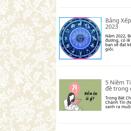
Bảng Xếp
2023
Năm 2022, Bọ
đương, có lẽ
bạn sẽ đạt k
giỏi.
5 Niềm Ti
đề trong 
Trong Bát C
Chánh Tín (N
sanh ra muô