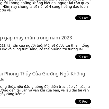
người không những không biết ơn, ngược lại còn quay
. Hôm nay chúng ta sẽ nói về 4 cung hoàng đạo luôn
 ơn và...
áp gặp may mắn trong năm 2023
23, tài vận của người tuổi Mùi sẽ được cải thiện, tổng
i lộc vô cùng tươi sáng, có thể hướng tới tương lai.
ại Phong Thủy Của Giường Ngủ Không
ua
ong thủy, nếu đầu giường đối diện trực tiếp với cửa ra
ưởng đến tài vận và vận khí của bạn, về lâu dài tài vận
gày càng kém đi.