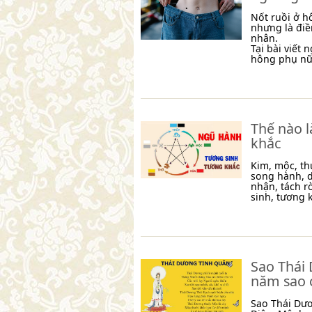
Nốt ruồi ở hô
nhưng là đi
nhân.
Tại bài viết
hông phụ nữ 
Thế nào 
khắc
Kim, mộc, th
song hành, d
nhận, tách r
sinh, tương k
Sao Thái 
năm sao 
Sao Thái Dươ