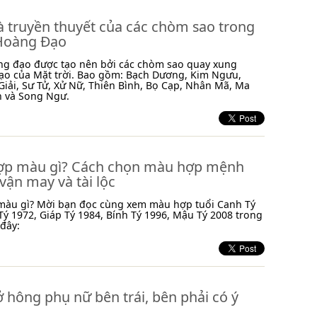
à truyền thuyết của các chòm sao trong
Hoàng Đạo
ng đạo được tạo nên bởi các chòm sao quay xung
ạo của Mặt trời. Bao gồm: Bạch Dương, Kim Ngưu,
Giải, Sư Tử, Xử Nữ, Thiên Bình, Bọ Cạp, Nhân Mã, Ma
h và Song Ngư.
hợp màu gì? Cách chọn màu hợp mệnh
ận may và tài lộc
 màu gì? Mời bạn đọc cùng xem màu hợp tuổi Canh Tý
ý 1972, Giáp Tý 1984, Bính Tý 1996, Mậu Tý 2008 trong
 đây:
ở hông phụ nữ bên trái, bên phải có ý