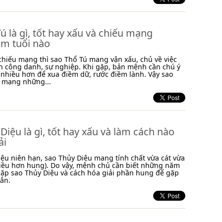
ú là gì, tốt hay xấu và chiếu mạng
m tuổi nào
chiếu mạng thì sao Thổ Tú mang vận xấu, chủ về việc
n công danh, sự nghiệp. Khi gặp, bản mệnh cần chú ý
 nhiều hơn để xua điềm dữ, rước điềm lành. Vậy sao
u mạng những...
Diệu là gì, tốt hay xấu và làm cách nào
ải
ệu niên hạn, sao Thủy Diệu mang tính chất vừa cát vừa
iều hơn hung). Do vậy, mệnh chủ cần biết những năm
gặp sao Thủy Diệu và cách hóa giải phần hung để gặp
ắn.