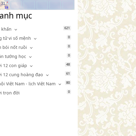
.
31
19
anh mục
621
 khấn
0
g tử vi số mệnh
0
 bói nốt ruồi
0
n tướng học
48
vi 12 con giáp
61
vi 12 cung hoàng đạo
80
hội Việt Nam - lịch Việt Nam
0
vi trọn đời