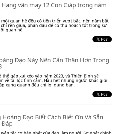
 Hạng vận may 12 Con Giáp trong năm
 mối quan hệ đều có tiến triển vượt bậc, nên nắm bắt
 chỉ rèn giũa, phấn đấu để có thu hoạch tốt trong sự
ối quan hệ.
oàng Đạo Này Nên Cẩn Thận Hơn Trong
3
ó thể gặp xui xẻo vào năm 2023, và Thiên Bình sẽ
m về tài lộc tình cảm. Hầu hết những người khác giới
ặp xung quanh đều chỉ lợi dụng bạn,
 Hoàng Đạo Biết Cách Biết Ơn Và Sẵn
 Đáp
guyên tắc cơ bản nhất của đạo làm người. Sợ nhất chính