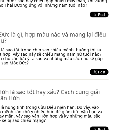
chủ được sao này chiếu gặp nhiều may mắn, khí vượng
 sao Thái Dương ứng với những năm tuổi nào?
ức là gì, hợp màu nào và mang lại điều
ấu?
là sao tốt trong chín sao chiếu mệnh, hướng tới sự
a hợp. Vậy sao này sẽ chiếu mạng nam nữ tuổi nào?
 chủ cần lưu ý ra sao và những màu sắc nào sẽ gặp
i sao Mộc Đức?
ớn là sao tốt hay xấu? Cách cúng giải
Vân Hớn
là hung tinh trong Cửu Diệu niên hạn. Do vậy, vào
n mệnh cần chú ý nhiều hơn để giảm bớt vận hạn và
ay mắn. Vậy sao Vân Hớn hợp và kỵ những màu sắc
o sẽ bị sao chiếu mạng?