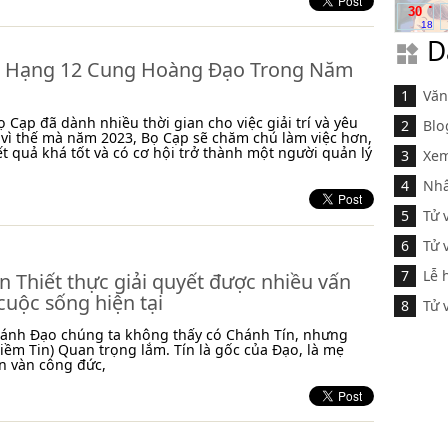
.
30
18
D
 Hạng 12 Cung Hoàng Đạo Trong Năm
Văn
 Cạp đã dành nhiều thời gian cho việc giải trí và yêu
Blo
 vì thế mà năm 2023, Bọ Cạp sẽ chăm chú làm việc hơn,
ết quả khá tốt và có cơ hội trở thành một người quản lý
Xem
Nhâ
Tử 
Tử 
Lễ 
n Thiết thực giải quyết được nhiều vấn
cuộc sống hiện tại
Tử 
hánh Đạo chúng ta không thấy có Chánh Tín, nhưng
iềm Tin) Quan trọng lắm. Tín là gốc của Đạo, là mẹ
n vàn công đức,