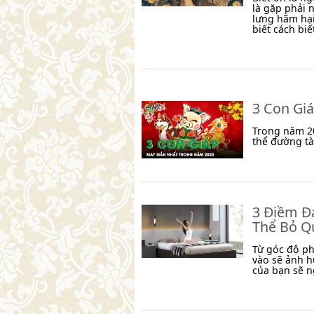
là gặp phải 
lưng hãm hại
biết cách biết
3 Con Gi
Trong năm 20
thể đường tà
3 Điềm Đ
Thể Bỏ Q
Từ góc độ ph
vào sẽ ảnh h
của bạn sẽ n