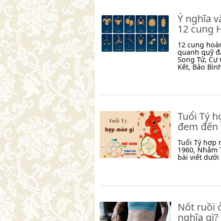
Ý nghĩa v
12 cung 
12 cung hoà
quanh quỹ đ
Song Tử, Cự 
Kết, Bảo Bìn
Tuổi Tý 
đem đến v
Tuổi Tý hợp
1960, Nhâm T
bài viết dưới
Nốt ruồi 
nghĩa gì?