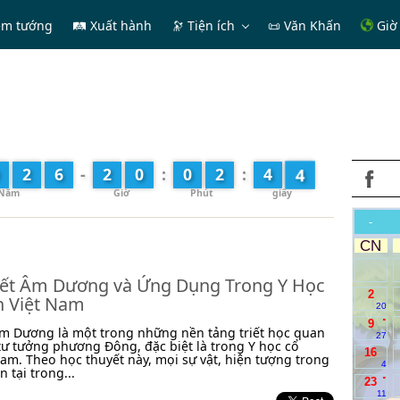
em tướng
🛤 Xuất hành
🔭
Tiện ích
📜 Văn Khấn
Giờ 
6
2
6
-
2
0
:
0
2
:
4
-
CN
ết Âm Dương và Ứng Dụng Trong Y Học
2
n Việt Nam
20
.
9
m Dương là một trong những nền tảng triết học quan
27
tư tưởng phương Đông, đặc biệt là trong Y học cổ
16
Nam. Theo học thuyết này, mọi sự vật, hiện tượng trong
4
n tại trong...
.
23
11