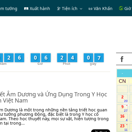
em tướng
🛤 Xuất hành
🔭
Tiện ích
📜 Văn Khấn
Giờ 
9
2
6
-
0
6
:
2
4
:
0
-
CN
ết Âm Dương và Ứng Dụng Trong Y Học
2
n Việt Nam
20
.
9
m Dương là một trong những nền tảng triết học quan
27
tư tưởng phương Đông, đặc biệt là trong Y học cổ
16
Nam. Theo học thuyết này, mọi sự vật, hiện tượng trong
4
n tại trong...
.
23
11