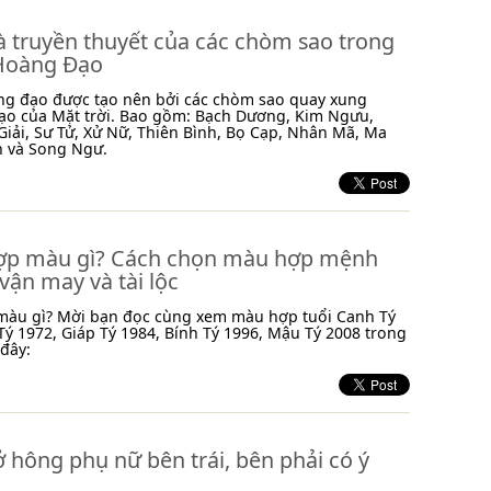
à truyền thuyết của các chòm sao trong
Hoàng Đạo
ng đạo được tạo nên bởi các chòm sao quay xung
ạo của Mặt trời. Bao gồm: Bạch Dương, Kim Ngưu,
Giải, Sư Tử, Xử Nữ, Thiên Bình, Bọ Cạp, Nhân Mã, Ma
h và Song Ngư.
hợp màu gì? Cách chọn màu hợp mệnh
ận may và tài lộc
 màu gì? Mời bạn đọc cùng xem màu hợp tuổi Canh Tý
ý 1972, Giáp Tý 1984, Bính Tý 1996, Mậu Tý 2008 trong
 đây:
ở hông phụ nữ bên trái, bên phải có ý