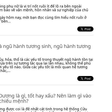
ng phụ nữ là vị trí nốt ruồi ít để lộ ra bên ngoài
ềm báo về vận mệnh, hôn nhân và sự nghiệp của chủ
 ngày hôm nay, mời bạn đọc cùng tìm hiểu nốt ruồi ở
bên...
là ngũ hành tương sinh, ngũ hành tương
ủy, hỏa, thổ là các yếu tố trong thuyết ngũ hành tồn tại
ựa trên sự tương tác qua lại lẫn nhau, không thể phủ
ời yếu tố nào. Giữa các yếu tốt là mối quan hệ tương
hắc,...
Dương là gì, tốt hay xấu? Nên làm gì vào
chiếu mệnh?
ng được coi là đệ nhất cát tinh trong hệ thống Cửu