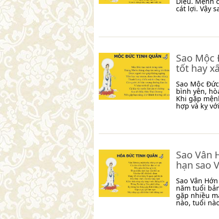
Diệu. Mệnh 
cát lợi. Vậy
Sao Mộc Đ
tốt hay x
Sao Mộc Đức 
bình yên, hò
Khi gặp mệnh
hợp và kỵ vớ
Sao Vân H
hạn sao 
Sao Vân Hớn 
năm tuổi bả
gặp nhiều m
nào, tuổi nà