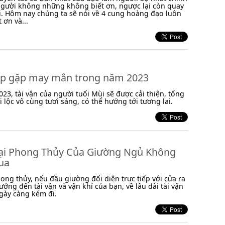
người không những không biết ơn, ngược lại còn quay
. Hôm nay chúng ta sẽ nói về 4 cung hoàng đạo luôn
 ơn và...
áp gặp may mắn trong năm 2023
23, tài vận của người tuổi Mùi sẽ được cải thiện, tổng
i lộc vô cùng tươi sáng, có thể hướng tới tương lai.
ại Phong Thủy Của Giường Ngủ Không
ua
ong thủy, nếu đầu giường đối diện trực tiếp với cửa ra
ưởng đến tài vận và vận khí của bạn, về lâu dài tài vận
gày càng kém đi.