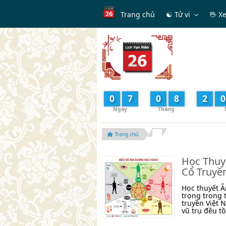
Trang chủ
☯ Tử vi
🖖 X
0
7
/
0
8
/
2
0
Trang chủ
Học Thuy
Cổ Truyề
Học thuyết Â
trọng trong 
truyền Việt 
vũ trụ đều tồ