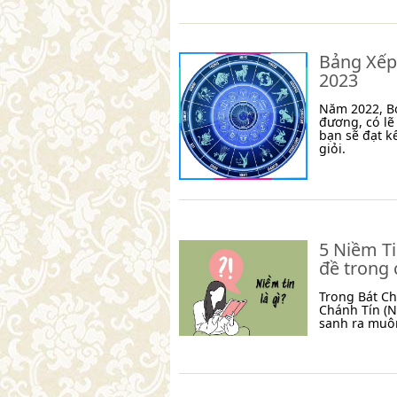
Bảng Xếp
2023
Năm 2022, Bọ
đương, có lẽ
bạn sẽ đạt k
giỏi.
5 Niềm Ti
đề trong 
Trong Bát C
Chánh Tín (N
sanh ra muô