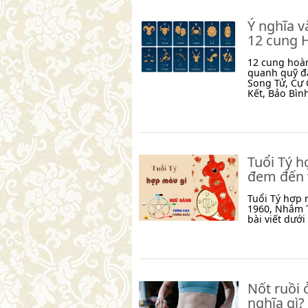
Ý nghĩa v
12 cung 
12 cung hoà
quanh quỹ đ
Song Tử, Cự 
Kết, Bảo Bìn
Tuổi Tý 
đem đến v
Tuổi Tý hợp
1960, Nhâm T
bài viết dưới
Nốt ruồi 
nghĩa gì?