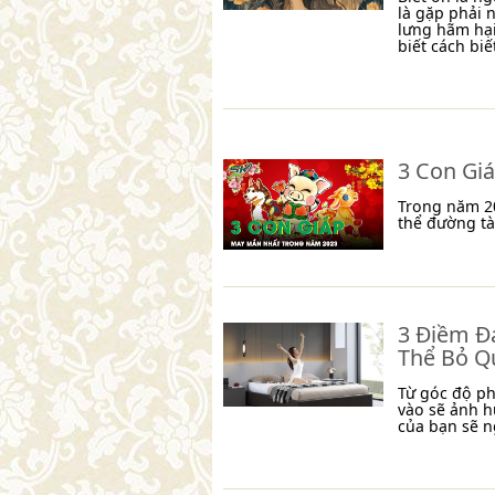
là gặp phải 
lưng hãm hại
biết cách biết
3 Con Gi
Trong năm 20
thể đường tà
3 Điềm Đ
Thể Bỏ Q
Từ góc độ ph
vào sẽ ảnh h
của bạn sẽ n