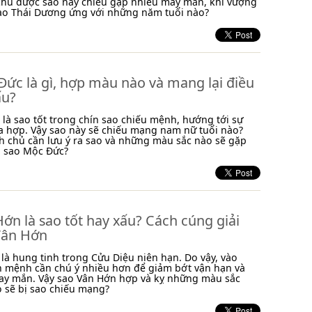
chủ được sao này chiếu gặp nhiều may mắn, khí vượng
 sao Thái Dương ứng với những năm tuổi nào?
ức là gì, hợp màu nào và mang lại điều
ấu?
là sao tốt trong chín sao chiếu mệnh, hướng tới sự
a hợp. Vậy sao này sẽ chiếu mạng nam nữ tuổi nào?
 chủ cần lưu ý ra sao và những màu sắc nào sẽ gặp
i sao Mộc Đức?
ớn là sao tốt hay xấu? Cách cúng giải
Vân Hớn
là hung tinh trong Cửu Diệu niên hạn. Do vậy, vào
n mệnh cần chú ý nhiều hơn để giảm bớt vận hạn và
ay mắn. Vậy sao Vân Hớn hợp và kỵ những màu sắc
o sẽ bị sao chiếu mạng?