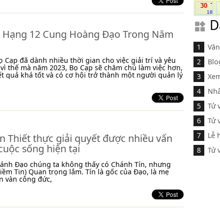
.
30
18
D
 Hạng 12 Cung Hoàng Đạo Trong Năm
Văn
 Cạp đã dành nhiều thời gian cho việc giải trí và yêu
Blo
 vì thế mà năm 2023, Bọ Cạp sẽ chăm chú làm việc hơn,
ết quả khá tốt và có cơ hội trở thành một người quản lý
Xem
Nhâ
Tử 
Tử 
Lễ 
n Thiết thực giải quyết được nhiều vấn
cuộc sống hiện tại
Tử 
hánh Đạo chúng ta không thấy có Chánh Tín, nhưng
iềm Tin) Quan trọng lắm. Tín là gốc của Đạo, là mẹ
n vàn công đức,