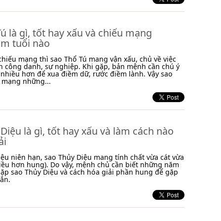
ú là gì, tốt hay xấu và chiếu mạng
m tuổi nào
chiếu mạng thì sao Thổ Tú mang vận xấu, chủ về việc
n công danh, sự nghiệp. Khi gặp, bản mệnh cần chú ý
 nhiều hơn để xua điềm dữ, rước điềm lành. Vậy sao
u mạng những...
Diệu là gì, tốt hay xấu và làm cách nào
ải
ệu niên hạn, sao Thủy Diệu mang tính chất vừa cát vừa
iều hơn hung). Do vậy, mệnh chủ cần biết những năm
gặp sao Thủy Diệu và cách hóa giải phần hung để gặp
ắn.