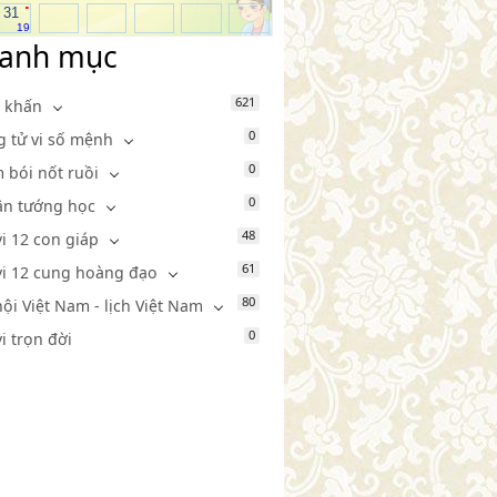
.
31
19
anh mục
621
 khấn
0
g tử vi số mệnh
0
 bói nốt ruồi
0
n tướng học
48
vi 12 con giáp
61
vi 12 cung hoàng đạo
80
hội Việt Nam - lịch Việt Nam
0
vi trọn đời