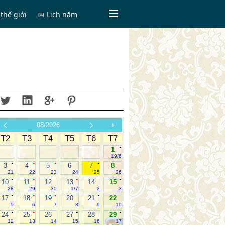
thế giới
📅 Lịch năm
08/2026
+
T2
T3
T4
T5
T6
T7
.
1
19/6
.
.
.
.
3
4
5
6
7
8
21
22
23
24
25
26
.
.
.
.
10
11
12
13
14
15
28
29
30
1/7
2
3
.
.
.
.
17
18
19
20
21
22
5
6
7
8
9
10
.
.
.
.
24
25
26
27
28
29
12
13
14
15
16
17