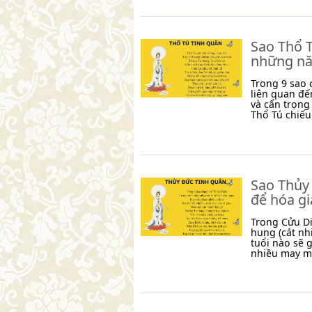
Sao Thổ T
những nă
Trong 9 sao 
liên quan đế
và cẩn trọng
Thổ Tú chiế
Sao Thủy 
để hóa gi
Trong Cửu Di
hung (cát nh
tuổi nào sẽ 
nhiều may m