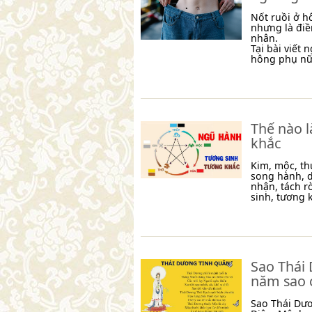
Nốt ruồi ở hô
nhưng là đi
nhân.
Tại bài viết
hông phụ nữ 
Thế nào 
khắc
Kim, mộc, th
song hành, d
nhận, tách r
sinh, tương k
Sao Thái 
năm sao 
Sao Thái Dươ