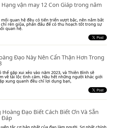
 Hạng vận may 12 Con Giáp trong năm
 mối quan hệ đều có tiến triển vượt bậc, nên nắm bắt
 chỉ rèn giũa, phấn đấu để có thu hoạch tốt trong sự
ối quan hệ.
oàng Đạo Này Nên Cẩn Thận Hơn Trong
3
ó thể gặp xui xẻo vào năm 2023, và Thiên Bình sẽ
m về tài lộc tình cảm. Hầu hết những người khác giới
ặp xung quanh đều chỉ lợi dụng bạn,
 Hoàng Đạo Biết Cách Biết Ơn Và Sẵn
 Đáp
guyên tắc cơ bản nhất của đạo làm người. Sợ nhất chính