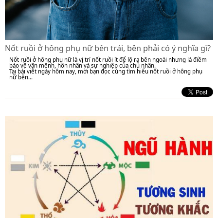
Nốt ruồi ở hông phụ nữ bên trái, bên phải có ý nghĩa gì?
Nốt ruồi ở hông phụ nữ là vị trí nốt ruồi ít để lộ ra bên ngoài nhưng là điềm
báo về vận mệnh, hôn nhân và sự nghiệp của chủ nhân.
Tại bài viết ngày hôm nay, mời bạn đọc cùng tìm hiểu nốt ruồi ở hông phụ
nữ bên...