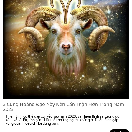
3 Cung Hoàng Đạo Này Nên Cẩn Thận Hơn Trong Năm
2023
Thiên Bình có thể gặp xui xẻo vào năm 2023, và Thiên Bình sẽ tương đối
kém về tài lộc tình cảm. Hầu hết những người khác giới Thiên Bình gặp
xung quanh đều chỉ lợi dụng bạn,