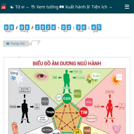
☯ Tử vi
🖖 Xem tướng
🛤 Xuất hành
🔭
Tiện ích
7
0
8
/
0
8
/
2
0
2
6
-
0
2
:
3
0
:
4
Trang chủ