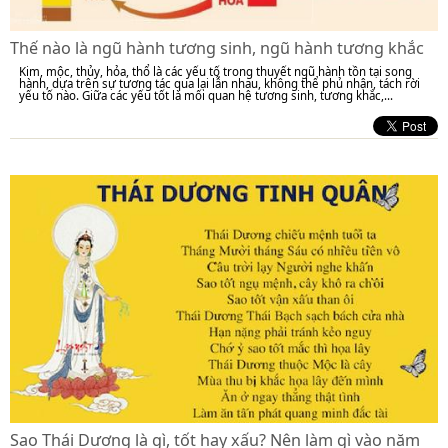
Thế nào là ngũ hành tương sinh, ngũ hành tương khắc
Kim, mộc, thủy, hỏa, thổ là các yếu tố trong thuyết ngũ hành tồn tại song
hành, dựa trên sự tương tác qua lại lẫn nhau, không thể phủ nhận, tách rời
yếu tố nào. Giữa các yếu tốt là mối quan hệ tương sinh, tương khắc,...
Sao Thái Dương là gì, tốt hay xấu? Nên làm gì vào năm