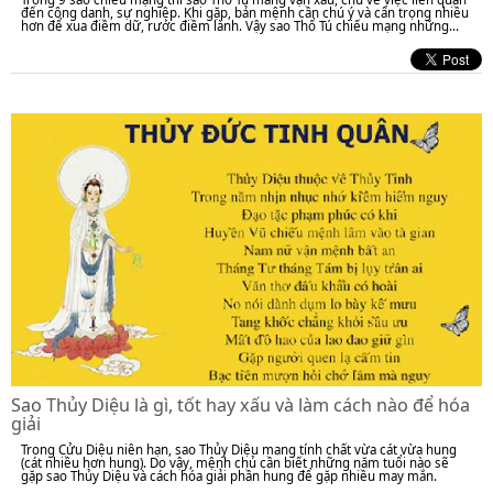
đến công danh, sự nghiệp. Khi gặp, bản mệnh cần chú ý và cẩn trọng nhiều
hơn để xua điềm dữ, rước điềm lành. Vậy sao Thổ Tú chiếu mạng những...
Sao Thủy Diệu là gì, tốt hay xấu và làm cách nào để hóa
giải
Trong Cửu Diệu niên hạn, sao Thủy Diệu mang tính chất vừa cát vừa hung
(cát nhiều hơn hung). Do vậy, mệnh chủ cần biết những năm tuổi nào sẽ
gặp sao Thủy Diệu và cách hóa giải phần hung để gặp nhiều may mắn.