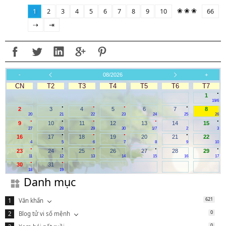
❀ ❀ ❀
1
2
3
4
5
6
7
8
9
10
66
⇢
⇥
-
08/2026
+
CN
T2
T3
T4
T5
T6
T7
.
1
19/6
.
.
.
.
2
3
4
5
6
7
8
20
21
22
23
24
25
26
.
.
.
.
.
9
10
11
12
13
14
15
27
28
29
30
1/7
2
3
.
.
.
.
16
17
18
19
20
21
22
4
5
6
7
8
9
10
.
.
.
.
.
23
24
25
26
27
28
29
11
12
13
14
15
16
17
.
.
30
31
18
19
Danh mục
621
Văn khấn
0
Blog tử vi số mệnh
0