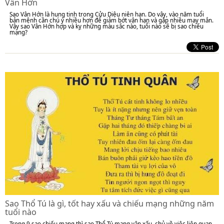
Vân Hớn
Sao Vân Hớn là hung tinh trong Cửu Diệu niên hạn. Do vậy, vào năm tuổi
bản mệnh cần chú ý nhiều hơn để giảm bớt vận hạn và gặp nhiều may mắn.
Vậy sao Vân Hớn hợp và kỵ những màu sắc nào, tuổi nào sẽ bị sao chiếu
mạng?
Sao Thổ Tú là gì, tốt hay xấu và chiếu mạng những năm
tuổi nào
Trong 9 sao chiếu mạng thì sao Thổ Tú mang vận xấu, chủ về việc liên quan