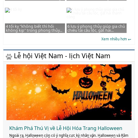
4 tối kỵ "không biết thì hối
6 lưu ý phong thủy giúp gia chủ
không kịp" trong phong thủy...
chiêu tài cầu lộc, gặt hái...
Xem nhiều hơn
Lễ hội Việt Nam - lịch Việt Nam
Khám Phá Thú Vị về Lễ Hội Hóa Trang Halloween
Ngoài ra, Halloween còn có ý nghĩa cực kỳ nhân văn. Halloween và Rằm