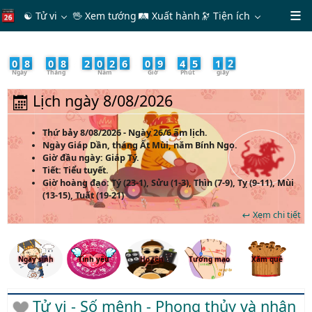
☯ Tử vi
🖖 Xem tướng
🛤 Xuất hành
🔭
Tiện ích
4
0
8
/
0
8
/
2
0
2
6
-
0
9
:
4
5
:
1
Lịch ngày 8/08/2026
Thứ bảy 8/08/2026 - Ngày 26/6 âm lịch.
Ngày
Giáp Dần
, tháng
Ất Mùi
, năm
Bính Ngọ
.
Giờ đầu ngày: Giáp Tý.
Tiết: Tiểu tuyết.
Giờ hoàng đạo: Tý (23-1), Sửu (1-3), Thìn (7-9), Tỵ (9-11), Mùi
(13-15), Tuất (19-21)
Xem chi tiết
Ngày sinh
Tình yêu
Họ tên
Tướng mạo
Xăm quẻ
Tử vi - Số mệnh - Phong thủy và nhân