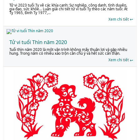
Tử vi 2023 tuổi Tỵ về các khía cạnh: Sự nghiệp, công danh, tình duyên,
gia đạo, sức khỏe… Luận giải chi tiết tử vi tuổi Tỵ theo các năm tuổi: Ất
Tỵ 1965, Đinh Tỵ 1977,...
Xem chi tiết
Tử vi tuổi Thìn năm 2020
Tuổi thìn năm 2020 là một vận trình không mấy thuận lợi và gặp nhiều
hung. Trong năm có nhiều xáo trộn cần chú ý và hết sức cẩn thận.
Xem chi tiết