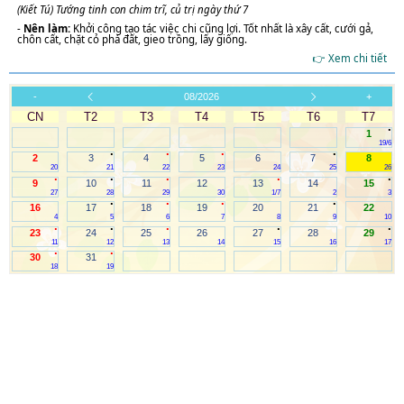
(Kiết Tú) Tướng tinh con chim trĩ, củ trị ngày thứ 7
-
Nên làm:
Khởi công tạo tác việc chi cũng lợi. Tốt nhất là xây cất, cưới gả,
chôn cất, chặt cỏ phá đất, gieo trồng, lấy giống.
👉 Xem chi tiết
-
08/2026
+
CN
T2
T3
T4
T5
T6
T7
.
1
19/6
.
.
.
.
2
3
4
5
6
7
8
20
21
22
23
24
25
26
.
.
.
.
.
9
10
11
12
13
14
15
27
28
29
30
1/7
2
3
.
.
.
.
16
17
18
19
20
21
22
4
5
6
7
8
9
10
.
.
.
.
.
23
24
25
26
27
28
29
11
12
13
14
15
16
17
.
.
30
31
18
19