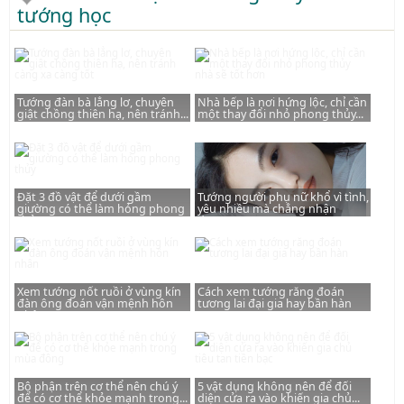
tướng học
Tướng đàn bà lẳng lơ, chuyên
Nhà bếp là nơi hứng lộc, chỉ cần
giật chồng thiên hạ, nên tránh...
một thay đổi nhỏ phong thủy...
Đặt 3 đồ vật để dưới gầm
Tướng người phụ nữ khổ vì tình,
giường có thể làm hỏng phong
yêu nhiều mà chẳng nhận
thủy
được...
Xem tướng nốt ruồi ở vùng kín
Cách xem tướng răng đoán
đàn ông đoán vận mệnh hôn
tương lai đại gia hay bần hàn
nhân
Bộ phận trên cơ thể nên chú ý
5 vật dụng không nên để đối
để có cơ thể khỏe mạnh trong...
diện cửa ra vào khiến gia chủ...