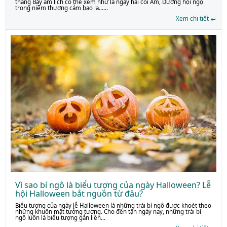
tháng Bảy âm lịch có thể xem như là ngày hai cõi Âm, Dương hội ngộ
trong niềm thương cảm bao la......
Xem chi tiết
Vì sao bí ngô là biểu tượng của ngày Halloween? Lễ
hội Halloween bắt nguồn từ đâu?
Biểu tượng của ngày lễ Halloween là những trái bí ngô được khoét theo
những khuôn mặt tưởng tượng. Cho đến tận ngày nay, những trái bí
ngô luôn là biểu tượng gắn liền...