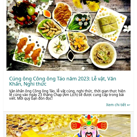
Cúng ông Công ông Táo năm 2023: Lễ vật, Văn
Khấn, Nghi thức
Văn khấn ông Công ông Táo, lễ vật cúng, nghi thức, thời gian thực hiện
lễ cúng vào ngày 23 tháng Chạp (Âm Lịch) sẽ được cung cấp trong bài
viết. Mời quý bạn đón đọc!
Xem chi tiết