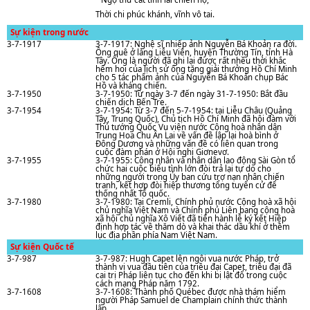
Thời chi phúc khánh, vĩnh vô tai.
Sự kiện trong nước
3-7-1917
3-7-1917: Nghệ sĩ nhiếp ảnh Nguyễn Bá Khoản ra đời.
Ông quê ở làng Liễu Viên, huyện Thường Tín, tỉnh Hà
Tây. Ông là người đã ghi lại được rất nhều thời khắc
hếm hoi của lịch sử ông tặng giải thưởng Hồ Chí Minh
cho 5 tác phẩm ảnh của Nguyễn Bá Khoản chụp Bác
Hồ và kháng chiến.
3-7-1950
3-7-1950: Từ ngày 3-7 đến ngày 31-7-1950: Bắt đầu
chiến dịch Bến Tre.
3-7-1954
3-7-1954: Từ 3-7 đến 5-7-1954: tại Liễu Châu (Quảng
Tây, Trung Quốc), Chủ tịch Hồ Chí Minh đã hội đàm với
Thủ tướng Quốc Vụ viện nước Cộng hoà nhân dân
Trung Hoa Chu Ân Lai về vấn đề lập lại hoà bình ở
Đông Dương và những vấn đề có liên quan trong
cuộc đàm phán ở Hội nghị Giơnevơ.
3-7-1955
3-7-1955: Công nhân và nhân dân lao động Sài Gòn tổ
chức hai cuộc biểu tình lớn đòi trả lại tự do cho
những người trong Ủy ban cứu trợ nạn nhân chiến
tranh, kết hợp đòi hiệp thương tổng tuyển cử để
thống nhất Tổ quốc.
3-7-1980
3-7-1980: Tại Cremli, Chính phủ nước Cộng hoà xã hội
chủ nghĩa Việt Nam và Chính phủ Liên bang cộng hoà
xã hội chủ nghĩa Xô Viết đã tiến hành lễ ký kết Hiệp
định hợp tác về thăm dò và khai thác dầu khí ở thềm
lục địa phần phía Nam Việt Nam.
Sự kiện Quốc tế
3-7-987
3-7-987: Hugh Capet lên ngôi vua nước Pháp, trở
thành vị vua đầu tiên của triều đại Capet, triều đại đã
cai trị Pháp liên tục cho đến khi bị lật đổ trong cuộc
cách mạng Pháp năm 1792.
3-7-1608
3-7-1608: Thành phố Québec được nhà thám hiểm
người Pháp Samuel de Champlain chính thức thành
lập.