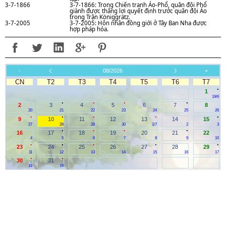
3-7-1866
3-7-1866: Trong Chiến tranh Áo-Phổ, quân đội Phổ
giành được thắng lợi quyết định trước quân đội Áo
trong Trận Königgrätz.
3-7-2005
3-7-2005: Hôn nhân đồng giới ở Tây Ban Nha được
hợp pháp hóa.
-
08/2026
+
CN
T2
T3
T4
T5
T6
T7
.
1
19/6
.
.
.
.
2
3
4
5
6
7
8
20
21
22
23
24
25
26
.
.
.
.
.
9
10
11
12
13
14
15
27
28
29
30
1/7
2
3
.
.
.
.
16
17
18
19
20
21
22
4
5
6
7
8
9
10
.
.
.
.
.
23
24
25
26
27
28
29
11
12
13
14
15
16
17
.
.
30
31
18
19