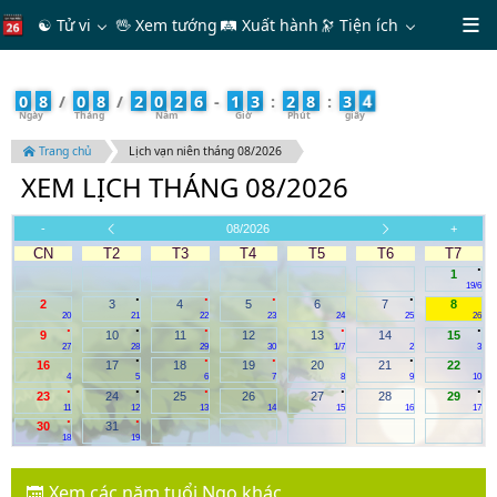
☯ Tử vi
🖖 Xem tướng
🛤 Xuất hành
🔭
Tiện ích
4
0
8
/
0
8
/
2
0
2
6
-
1
3
:
2
8
:
3
Trang chủ
Lịch vạn niên tháng 08/2026
XEM LỊCH THÁNG 08/2026
-
08/2026
+
CN
T2
T3
T4
T5
T6
T7
.
1
19/6
.
.
.
.
2
3
4
5
6
7
8
20
21
22
23
24
25
26
.
.
.
.
.
9
10
11
12
13
14
15
27
28
29
30
1/7
2
3
.
.
.
.
16
17
18
19
20
21
22
4
5
6
7
8
9
10
.
.
.
.
.
23
24
25
26
27
28
29
11
12
13
14
15
16
17
.
.
30
31
18
19
Xem các năm tuổi Ngọ khác