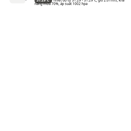
31.29℃
nhiệt độ từ 31.29 - 31.29℃, gió 2.01m/s, khả
năng mưa 70%, áp suất 1002 hpa