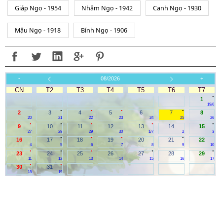
Giáp Ngọ - 1954
Nhâm Ngọ - 1942
Canh Ngọ - 1930
Mậu Ngọ - 1918
Bính Ngọ - 1906
-
08/2026
+
CN
T2
T3
T4
T5
T6
T7
.
1
19/6
.
.
.
.
2
3
4
5
6
7
8
20
21
22
23
24
25
26
.
.
.
.
.
9
10
11
12
13
14
15
27
28
29
30
1/7
2
3
.
.
.
.
16
17
18
19
20
21
22
4
5
6
7
8
9
10
.
.
.
.
.
23
24
25
26
27
28
29
11
12
13
14
15
16
17
.
.
30
31
18
19