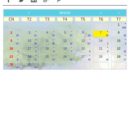
-
08/2026
+
CN
T2
T3
T4
T5
T6
T7
.
1
19/6
.
.
.
.
2
3
4
5
6
7
8
20
21
22
23
24
25
26
.
.
.
.
.
9
10
11
12
13
14
15
27
28
29
30
1/7
2
3
.
.
.
.
16
17
18
19
20
21
22
4
5
6
7
8
9
10
.
.
.
.
.
23
24
25
26
27
28
29
11
12
13
14
15
16
17
.
.
30
31
18
19