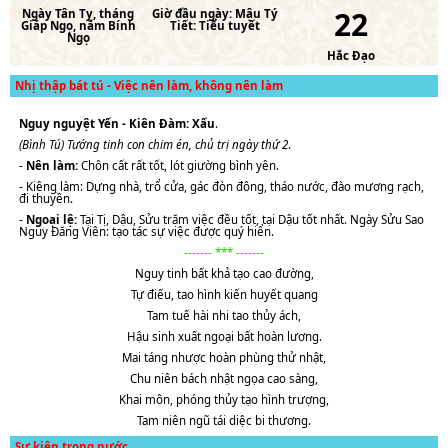
22
Ngày
Tân Tỵ
, tháng
Giờ đầu ngày:
Mậu Tý
Giáp Ngọ
, năm
Bính
Tiết:
Tiểu tuyết
Ngọ
Hắc Đạo
Nhị thập bát tú - Việc nên làm, không nên làm
Nguy nguyệt Yến - Kiên Đàm: Xấu
.
(Bình Tú) Tướng tinh con chim én, chủ trị ngày thứ 2
.
-
Nên làm:
Chôn cất rất tốt, lót giường bình yên.
- Kiêng làm: Dựng nhà, trổ cửa, gác đòn đông, tháo nước, đào mương rạch,
đi thuyền.
-
Ngoại lệ:
Tại Tị, Dậu, Sửu trăm việc đều tốt, tại Dậu tốt nhất. Ngày Sửu Sao
Nguy Đăng Viên: tạo tác sự việc được quý hiển.
------- *** -------
Nguy tinh bất khả tạo cao đường,
Tự điếu, tao hình kiến huyết quang
Tam tuế hài nhi tao thủy ách,
Hậu sinh xuất ngoại bất hoàn lương.
Mai táng nhược hoàn phùng thử nhật,
Chu niên bách nhật ngọa cao sàng,
Khai môn, phóng thủy tạo hình trượng,
Tam niên ngũ tái diệc bi thương.
Sự kiện trong nước