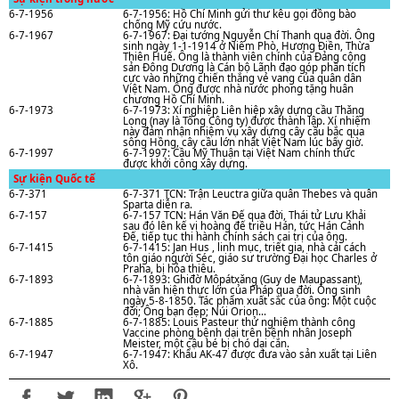
6-7-1956
6-7-1956: Hồ Chí Minh gửi thư kêu gọi đồng bào
chống Mỹ cứu nước.
6-7-1967
6-7-1967: Đại tướng Nguyễn Chí Thanh qua đời. Ông
sinh ngày 1-1-1914 ở Niêm Phò, Hương Điền, Thừa
Thiên Huế. Ông là thành viên chính của Đảng cộng
sản Đông Dương là Cán bộ Lãnh đạo góp phần tích
cực vào những chiến thắng vẻ vang của quân dân
Việt Nam. Ông được nhà nước phong tặng huân
chương Hồ Chí Minh.
6-7-1973
6-7-1973: Xí nghiệp Liên hiệp xây dựng cầu Thǎng
Long (nay là Tổng Công ty) được thành lập. Xí nhiệm
này đảm nhận nhiệm vụ xây dựng cây cầu bắc qua
sông Hồng, cây cầu lớn nhất Việt Nam lúc bấy giờ.
6-7-1997
6-7-1997: Cầu Mỹ Thuận tại Việt Nam chính thức
được khởi công xây dựng.
Sự kiện Quốc tế
6-7-371
6-7-371 TCN: Trận Leuctra giữa quân Thebes và quân
Sparta diễn ra.
6-7-157
6-7-157 TCN: Hán Văn Đế qua đời, Thái tử Lưu Khải
sau đó lên kế vị hoàng đế triều Hán, tức Hán Cảnh
Đế, tiếp tục thi hành chính sách cai trị của ông.
6-7-1415
6-7-1415: Jan Hus , linh mục, triết gia, nhà cải cách
tôn giáo người Séc, giáo sư trường Đại học Charles ở
Praha, bị hỏa thiêu.
6-7-1893
6-7-1893: Ghiđờ Môpátxǎng (Guy de Maupassant),
nhà vǎn hiện thực lớn của Pháp qua đời. Ông sinh
ngày 5-8-1850. Tác phẩm xuất sắc của ông: Một cuộc
đời; Ông bạn đẹp; Núi Orion…
6-7-1885
6-7-1885: Louis Pasteur thử nghiệm thành công
Vaccine phòng bệnh dại trên bệnh nhân Joseph
Meister, một cậu bé bị chó dại cắn.
6-7-1947
6-7-1947: Khẩu AK-47 được đưa vào sản xuất tại Liên
Xô.