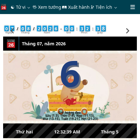
☯ Tử vi
🖖 Xem tướng
🛤 Xuất hành
🔭
Tiện ích
9
0
7
/
0
8
/
2
0
2
6
-
0
0
:
3
2
:
3
Tháng 07, năm 2026
6
Giờ hoàng đạo:
Sửu (1-3), Thìn (7-9), Ngọ (11-13),
Mùi (13-15), Tuất (19-21), Hợi (21-23)
Thứ hai
12:32:39 AM
Tháng 5