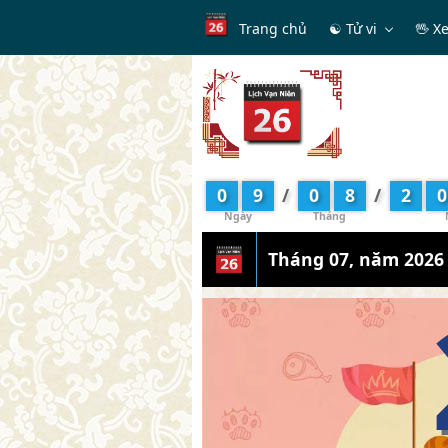
Trang chủ
☯ Tử vi
🖖 X
0
9
/
0
8
/
2
0
Tháng 07, năm 2026