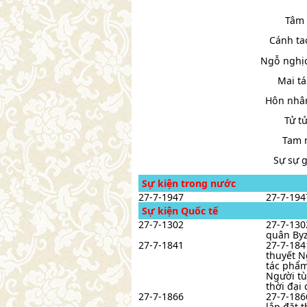
Tâm 
Cánh ta
Ngỗ nghịc
Mai tá
Hôn nhân
Tử t
Tam n
Sự sự 
Sự kiện trong nước
27-7-1947
27-7-194
Sự kiện Quốc tế
27-7-1302
27-7-130
quân Byz
27-7-1841
27-7-184
thuyết N
tác phẩm
Người tù
thời đại 
27-7-1866
27-7-186
lắp đặt 