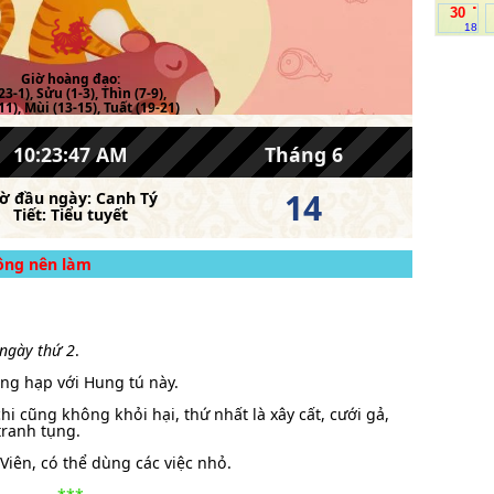
.
30
18
Giờ hoàng đạo:
23-1), Sửu (1-3), Thìn (7-9),
11), Mùi (13-15), Tuất (19-21)
10:23:47 AM
Tháng 6
14
iờ đầu ngày:
Canh Tý
Tiết:
Tiểu tuyết
hông nên làm
 ngày thứ 2
.
ông hạp với Hung tú này.
hi cũng không khỏi hại, thứ nhất là xây cất, cưới gả,
tranh tụng.
ên, có thể dùng các việc nhỏ.