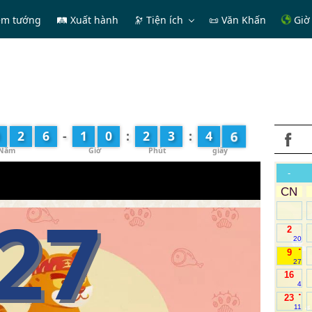
em tướng
🛤 Xuất hành
🔭
Tiện ích
📜 Văn Khấn
Giờ 
7
2
6
-
1
0
:
2
3
:
4
-
CN
27
2
20
.
9
27
16
4
.
23
11