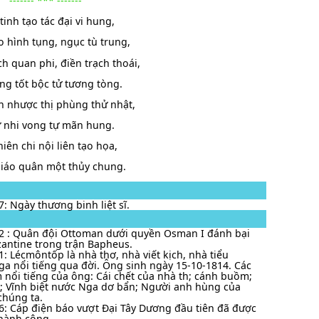
------- *** -------
tinh tạo tác đại vi hung,
o hình tụng, ngục tù trung,
h quan phi, điền trạch thoái,
ng tốt bộc tử tương tòng.
 nhược thị phùng thử nhật,
ử nhi vong tự mãn hung.
iên chi nội liên tạo họa,
giáo quân một thủy chung.
7: Ngày thương binh liệt sĩ.
2 : Quân đội Ottoman dưới quyền Osman I đánh bại
antine trong trận Bapheus.
1: Lécmôntốp là nhà thơ, nhà viết kịch, nhà tiểu
ga nổi tiếng qua đời. Ông sinh ngày 15-10-1814. Các
 nổi tiếng của ông: Cái chết của nhà th; cánh buồm;
; Vĩnh biệt nước Nga dơ bẩn; Người anh hùng của
chúng ta.
6: Cáp điện báo vượt Đại Tây Dương đầu tiên đã được
thành công…