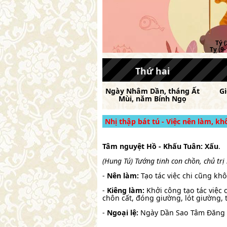
Tý (
Tỵ (9-
Thứ hai
Ngày
Nhâm Dần
, tháng
Ất
G
Mùi
, năm
Bính Ngọ
Nhị thập bát tú - Việc nên làm, k
Tâm nguyệt Hồ - Khấu Tuân: Xấu
.
(Hung Tú) Tướng tinh con chồn, chủ trị
-
Nên làm:
Tạo tác việc chi cũng kh
-
Kiêng làm:
Khởi công tạo tác việc c
chôn cất, đóng giường, lót giường, 
-
Ngoại lệ:
Ngày Dần Sao Tâm Đăng Vi