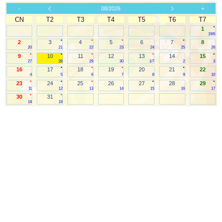
-
08/2026
+
CN
T2
T3
T4
T5
T6
T7
.
1
19/6
.
.
.
.
2
3
4
5
6
7
8
20
21
22
23
24
25
26
.
.
.
.
.
9
10
11
12
13
14
15
27
28
29
30
1/7
2
3
.
.
.
.
16
17
18
19
20
21
22
4
5
6
7
8
9
10
.
.
.
.
.
23
24
25
26
27
28
29
11
12
13
14
15
16
17
.
.
30
31
18
19