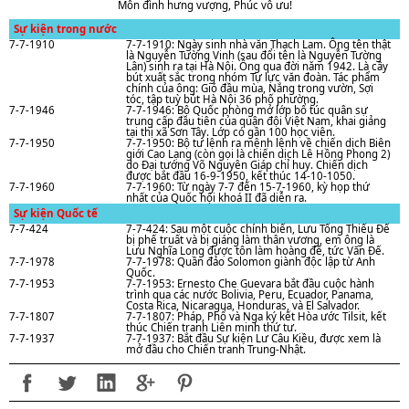
Môn đình hưng vượng, Phúc vô ưu!
Sự kiện trong nước
7-7-1910
7-7-1910: Ngày sinh nhà văn Thạch Lam. Ông tên thật
là Nguyễn Tường Vinh (sau đổi tên là Nguyễn Tường
Lân) sinh ra tại Hà Nội. Ông qua đời nǎm 1942. Là cây
bút xuất sắc trong nhóm Tự lực văn đoàn. Tác phẩm
chính của ông: Gió đầu mùa, Nắng trong vườn, Sợi
tóc, tập tuỳ bút Hà Nội 36 phố phường.
7-7-1946
7-7-1946: Bộ Quốc phòng mở lớp bổ túc quân sự
trung cấp đầu tiên của quân đội Việt Nam, khai giảng
tại thị xã Sơn Tây. Lớp có gần 100 học viên.
7-7-1950
7-7-1950: Bộ tư lệnh ra mệnh lệnh về chiến dịch Biên
giới Cao Lạng (còn gọi là chiến dịch Lê Hồng Phong 2)
do Đại tướng Võ Nguyên Giáp chỉ huy. Chiến dịch
được bắt đầu 16-9-1950, kết thúc 14-10-1050.
7-7-1960
7-7-1960: Từ ngày 7-7 đến 15-7-1960, kỳ họp thứ
nhất của Quốc hội khoá II đã diễn ra.
Sự kiện Quốc tế
7-7-424
7-7-424: Sau một cuộc chính biến, Lưu Tống Thiếu Đế
bị phế truất và bị giáng làm thân vương, em ông là
Lưu Nghĩa Long được tôn làm hoàng đế, tức Văn Đế.
7-7-1978
7-7-1978: Quần đảo Solomon giành độc lập từ Anh
Quốc.
7-7-1953
7-7-1953: Ernesto Che Guevara bắt đầu cuộc hành
trình qua các nước Bolivia, Peru, Ecuador, Panama,
Costa Rica, Nicaragua, Honduras, và El Salvador.
7-7-1807
7-7-1807: Pháp, Phổ và Nga ký kết Hòa ước Tilsit, kết
thúc Chiến tranh Liên minh thứ tư.
7-7-1937
7-7-1937: Bắt đầu Sự kiện Lư Câu Kiều, được xem là
mở đầu cho Chiến tranh Trung-Nhật.