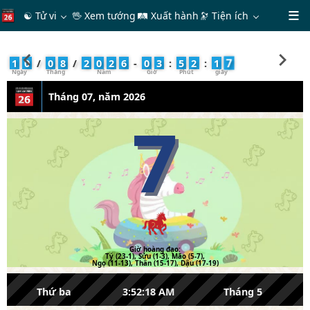
☯ Tử vi
🖖 Xem tướng
🛤 Xuất hành
🔭
Tiện ích
8
1
0
/
0
8
/
2
0
2
6
-
0
3
:
5
2
:
1
Tháng 07, năm 2026
7
Giờ hoàng đạo:
Tý (23-1), Sửu (1-3), Mão (5-7),
Ngọ (11-13), Thân (15-17), Dậu (17-19)
Thứ ba
3:52:18 AM
Tháng 5