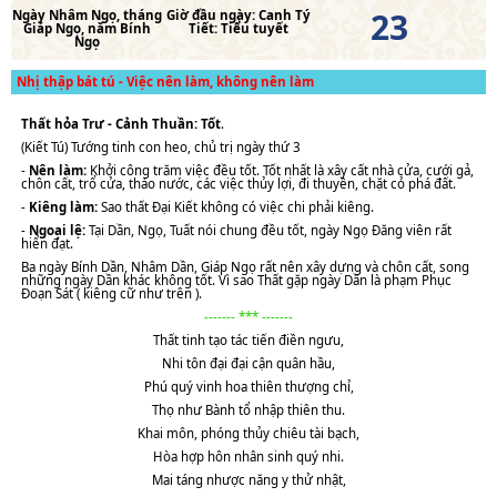
23
Ngày
Nhâm Ngọ
, tháng
Giờ đầu ngày:
Canh Tý
Giáp Ngọ
, năm
Bính
Tiết:
Tiểu tuyết
Ngọ
Nhị thập bát tú - Việc nên làm, không nên làm
Thất hỏa Trư - Cảnh Thuần: Tốt
.
(Kiết Tú) Tướng tinh con heo, chủ trị ngày thứ 3
-
Nên làm:
Khởi công trăm việc đều tốt. Tốt nhất là xây cất nhà cửa, cưới gả,
chôn cất, trổ cửa, tháo nước, các việc thủy lợi, đi thuyền, chặt cỏ phá đất.
-
Kiêng làm:
Sao thất Đại Kiết không có việc chi phải kiêng.
-
Ngoại lệ:
Tại Dần, Ngọ, Tuất nói chung đều tốt, ngày Ngọ Đăng viên rất
hiển đạt.
Ba ngày Bính Dần, Nhâm Dần, Giáp Ngọ rất nên xây dựng và chôn cất, song
những ngày Dần khác không tốt. Vì sao Thất gặp ngày Dần là phạm Phục
Đoạn Sát ( kiêng cữ như trên ).
------- *** -------
Thất tinh tạo tác tiến điền ngưu,
Nhi tôn đại đại cận quân hầu,
Phú quý vinh hoa thiên thượng chỉ,
Thọ như Bành tổ nhập thiên thu.
Khai môn, phóng thủy chiêu tài bạch,
Hòa hợp hôn nhân sinh quý nhi.
Mai táng nhược năng y thử nhật,