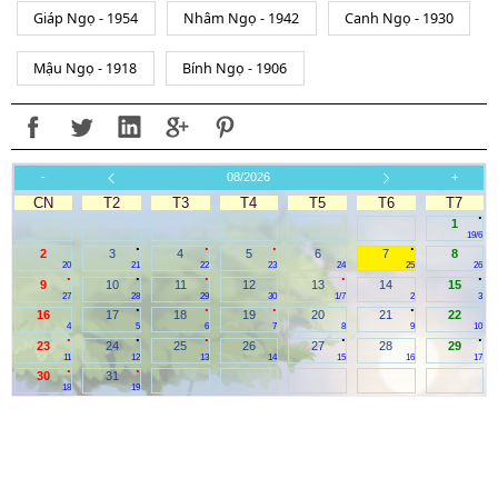
Giáp Ngọ - 1954
Nhâm Ngọ - 1942
Canh Ngọ - 1930
Mậu Ngọ - 1918
Bính Ngọ - 1906
-
08/2026
+
CN
T2
T3
T4
T5
T6
T7
.
1
19/6
.
.
.
.
2
3
4
5
6
7
8
20
21
22
23
24
25
26
.
.
.
.
.
9
10
11
12
13
14
15
27
28
29
30
1/7
2
3
.
.
.
.
16
17
18
19
20
21
22
4
5
6
7
8
9
10
.
.
.
.
.
23
24
25
26
27
28
29
11
12
13
14
15
16
17
.
.
30
31
18
19