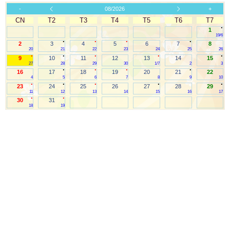
-
08/2026
+
CN
T2
T3
T4
T5
T6
T7
.
1
19/6
.
.
.
.
2
3
4
5
6
7
8
20
21
22
23
24
25
26
.
.
.
.
.
9
10
11
12
13
14
15
27
28
29
30
1/7
2
3
.
.
.
.
16
17
18
19
20
21
22
4
5
6
7
8
9
10
.
.
.
.
.
23
24
25
26
27
28
29
11
12
13
14
15
16
17
.
.
30
31
18
19