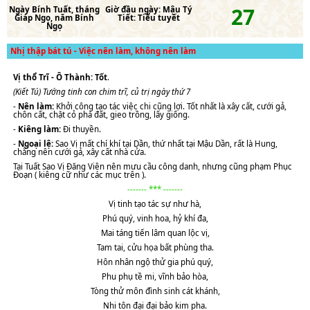
27
Ngày
Bính Tuất
, tháng
Giờ đầu ngày:
Mậu Tý
Giáp Ngọ
, năm
Bính
Tiết:
Tiểu tuyết
Ngọ
Nhị thập bát tú - Việc nên làm, không nên làm
Vị thổ Trĩ - Ô Thành: Tốt
.
(Kiết Tú) Tướng tinh con chim trĩ, củ trị ngày thứ 7
-
Nên làm:
Khởi công tạo tác việc chi cũng lợi. Tốt nhất là xây cất, cưới gả,
chôn cất, chặt cỏ phá đất, gieo trồng, lấy giống.
-
Kiêng làm:
Đi thuyền.
-
Ngoại lệ:
Sao Vị mất chí khí tại Dần, thứ nhất tại Mậu Dần, rất là Hung,
chẳng nên cưới gả, xây cất nhà cửa.
Tại Tuất Sao Vị Đăng Viên nên mưu cầu công danh, nhưng cũng phạm Phục
Đoạn ( kiêng cữ như các mục trên ).
------- *** -------
Vị tinh tạo tác sự như hà,
Phú quý, vinh hoa, hỷ khí đa,
Mai táng tiến lâm quan lộc vị,
Tam tai, cửu họa bất phùng tha.
Hôn nhân ngộ thử gia phú quý,
Phu phụ tề mi, vĩnh bảo hòa,
Tòng thử môn đình sinh cát khánh,
Nhi tôn đại đại bảo kim pha.