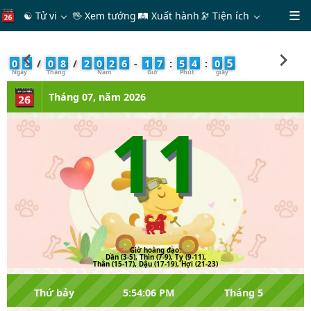
☯ Tử vi
🖖 Xem tướng
🛤 Xuất hành
🔭
Tiện ích
6
0
8
/
0
8
/
2
0
2
6
-
1
7
:
5
4
:
0
Tháng 07, năm 2026
11
Giờ hoàng đạo:
Dần (3-5), Thìn (7-9), Tỵ (9-11),
Thân (15-17), Dậu (17-19), Hợi (21-23)
Thứ bảy
5:54:06 PM
Tháng 5