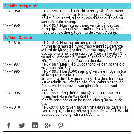
Sự kiện trong nước
11-7-1950
11-7-1950: Chủ tịch Hồ Chí Minh ký sắc lệnh thành
lập Tổng cục Cung cấp (sau là Tổng cục Hậu cần) với
nhiệm vụ quản trị, trang bị, cấp dưỡng quân đội và
sản xuất quốc phòng.
11-7-1959
11-7-1959: Ngành giao thông vận tải bắt đầu xây
dựng đường sắt Hà Nội - Quán Triều. Và ngày 30-8-
1960 tổ chức thông tuyến và đưa vào sử dụng.
Sự kiện Quốc tế
11-7-1810
11-7-1810: Nhà thơ nổi tiếng nhất thuộc thế hệ
những lãng mạn trẻ nước Pháp Anphrết Đơ Muyxê
(Alfred de Musset) ra đời. Ông mất ngày 2-5-1857.
Các tác phẩm nổi tiếng của ông: Chuyện Tây Ban Nha
và Italia; Lôzǎnzacciô; Fantaziô; Không đùa với tình
yêu; Tâm sự của một đứa con thời đại.
11-7-1987
11-7-1987: Liên Hiệp Quốc thống kê dân số thế giới
vượt qua mốc 5 tỷ.
11-7-1995
11-7-1995: Hơn 8.000 nam giới và trẻ em Bosnia (đa
số là người Bosniak) bị giết chết trong vụ thảm sát
Srebrenica dưới tay quân lính Serbia theo lệnh của
Ratko Mladić tại Potočari gần tỉnh Srebrenica thuộc
Bosna và Hercegovina vào gần cuối chiến tranh
Bosnia.
11-7-1995
11-7-1995: Tổng thống Hoa Kỳ Bill Clinton và Thủ
tướng Việt Nam Võ Văn Kiệt thông báo quyết định
bình thường hóa quan hệ ngoại giao giữa hai quốc
gia.
11-7-2010
11-7-2010: Đội tuyển Tây Ban Nha đánh bại tuyển Hà
Lan trong trận chung kết và giành chức vô địch World
Cup đầu tiên trong lịch sử nước nhà.