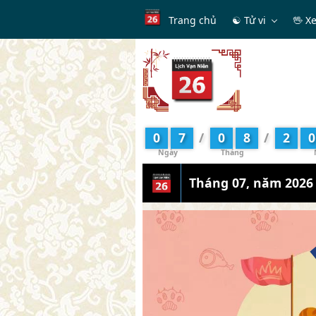
Trang chủ
☯ Tử vi
🖖 X
0
7
/
0
8
/
2
0
Tháng 07, năm 2026