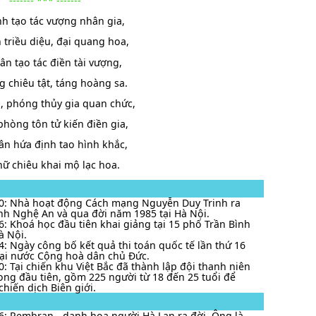
------- *** -------
nh tạo tác vượng nhân gia,
 triều diệu, đại quang hoa,
ân tạo tác điền tài vượng,
g chiêu tật, táng hoàng sa.
, phóng thủy gia quan chức,
hòng tôn tử kiến điền gia,
n hứa định tao hình khắc,
ữ chiêu khai mộ lạc hoa.
0: Nhà hoạt động Cách mạng Nguyễn Duy Trinh ra
tỉnh Nghệ An và qua đời năm 1985 tại Hà Nội.
6: Khoá học đầu tiên khai giảng tại 15 phố Trần Bình
à Nội.
4: Ngày công bố kết quả thi toán quốc tế lần thứ 16
tại nước Cộng hoà dân chủ Đức.
0: Tại chiến khu Việt Bắc đã thành lập đội thanh niên
ng đầu tiên, gồm 225 người từ 18 đến 25 tuổi để
chiến dịch Biên giới.
6: Rembran - danh hoạ người Hà Lan ra đời. Ông là