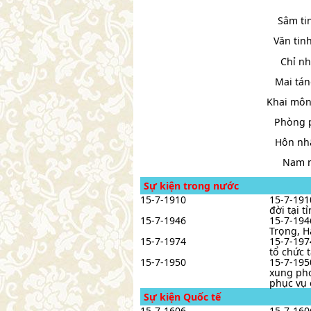
Sâm ti
Văn tinh
Chỉ nh
Mai tán
Khai môn
Phòng p
Hôn nhâ
Nam n
Sự kiện trong nước
15-7-1910
15-7-191
đời tại 
15-7-1946
15-7-194
Trọng, H
15-7-1974
15-7-197
tổ chức 
15-7-1950
15-7-195
xung pho
phục vụ 
Sự kiện Quốc tế
15-7-1606
15-7-160