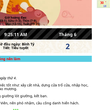
.
30
18
Giờ hoàng đạo:
23-1), Sửu (1-3), Thìn (7-9),
11), Mùi (13-15), Tuất (19-21)
9:25:11 AM
Tháng 6
2
iờ đầu ngày:
Bính Tý
Tiết:
Tiểu tuyết
hông nên làm
 ngày thứ 4
.
iệc tốt như: xây cất nhà, dựng cửa trổ cửa, nhập học,
đào mương.
 giường lót giường, kết bạn.
Viên, nên phó nhậm, cầu công danh hiển hách.