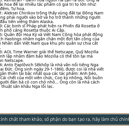
ài hoa để lại nhiều tác phẩm có giá trị to lớn như:
 đêm, Tự hoạ.
1: Aleksei Chirikov trông thấy vùng đất tại Đông Nam
ông phái người vào bờ và họ trở thành những người
đầu tiên viếng thăm Alaska.
9: Các binh sĩ Pháp phát hiện ra Phiến đá Rosetta ở
h phố cảng Rosetta thuộc Ai Cập.
6: Quân đội Hoa Kỳ và Việt Nam Cộng hòa phát động
ch Hastings nhằm ngăn chặn một đợt tấn công của
 Nhân dân Việt Nam qua khu phi quân sự chia cắt
.
3: AOL Time Warner giải thể Netscape, Quỹ Mozilla
nh lập nhằm đảm bảo Mozilla có thể tồn tại mà
ần Netscape.
4: Anto Paplôvich Sêkhốp là nhà vǎn nổi tiếng Nga
tại Đức. Ông sinh ngày 29-1-1860, được coi là nhà viết
gắn thiên tài bậc nhất qua các tác phẩm: Anh béo,
 Cái chết của một viên chức, Con kỳ nhông, Nỗi buồn
gười đàn bà có con chó nhỏ... Ông còn là nhà cách
 thuật sân khấu Nga lỗi lạc.
g tính chất tham khảo, số phận do bạn tạo ra, hãy làm chủ chí