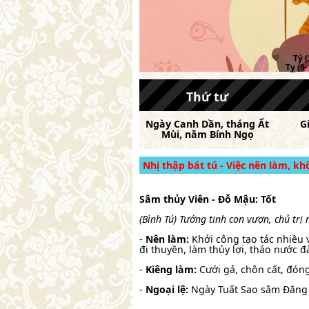
Tý (
Tỵ (9-
Thứ tư
Ngày
Canh Dần
, tháng
Ất
G
Mùi
, năm
Bính Ngọ
Nhị thập bát tú - Việc nên làm, k
Sâm thủy Viên - Đỗ Mậu: Tốt
(Bình Tú) Tướng tinh con vượn, chủ trị
-
Nên làm:
Khởi công tạo tác nhiều v
đi thuyền, làm thủy lợi, tháo nước 
-
Kiêng làm:
Cưới gả, chôn cất, đóng
-
Ngoại lệ:
Ngày Tuất Sao sâm Đăng 