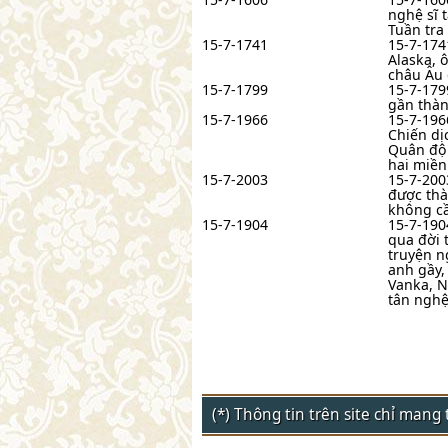
nghệ sĩ t
Tuần tra
15-7-1741
15-7-174
Alaska, 
châu Âu 
15-7-1799
15-7-179
gần thàn
15-7-1966
15-7-196
Chiến dị
Quân đội
hai miền
15-7-2003
15-7-200
được thà
không c
15-7-1904
15-7-190
qua đời 
truyện n
anh gầy,
Vanka, N
tân nghệ
(*) Thông tin trên site chỉ man