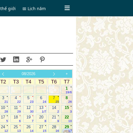
thế giới
📅 Lịch năm
08/2026
+
T2
T3
T4
T5
T6
T7
.
1
19/6
.
.
.
.
3
4
5
6
7
8
21
22
23
24
25
26
.
.
.
.
10
11
12
13
14
15
28
29
30
1/7
2
3
.
.
.
.
17
18
19
20
21
22
5
6
7
8
9
10
.
.
.
.
24
25
26
27
28
29
12
13
14
15
16
17