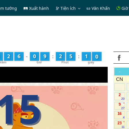
em tướng
🛤 Xuất hành
🔭
Tiện ích
📜 Văn Khấn
Giờ 
1
2
6
-
0
9
:
2
5
:
1
-
CN
15
2
20
.
9
27
16
4
.
23
11