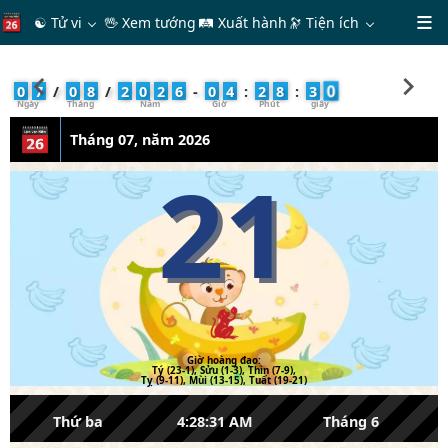
☯ Tử vi
🖖 Xem tướng
🛤 Xuất hành
🔭
Tiện ích
1
0
7
/
0
8
/
2
0
2
6
-
0
4
:
2
8
:
3
Tháng 07, năm 2026
21
Giờ hoàng đạo:
Tý (23-1), Sửu (1-3), Thìn (7-9),
Tỵ (9-11), Mùi (13-15), Tuất (19-21)
Thứ ba
4:28:31 AM
Tháng 6