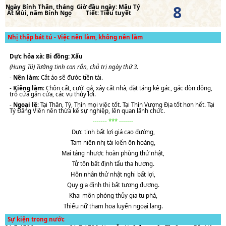
8
Ngày
Bính Thân
, tháng
Giờ đầu ngày:
Mậu Tý
Ất Mùi
, năm
Bính Ngọ
Tiết:
Tiểu tuyết
Nhị thập bát tú - Việc nên làm, không nên làm
Dực hỏa xà: Bi đồng: Xấu
(Hung Tú) Tướng tinh con rắn, chủ trị ngày thứ 3
.
-
Nên làm
: Cắt áo sẽ đước tiền tài.
-
Kiêng làm
: Chôn cất, cưới gả, xây cất nhà, đặt táng kê gác, gác đòn dông,
trổ cửa gắn cửa, các vụ thủy lợi.
-
Ngoại lệ
: Tại Thân, Tý, Thìn mọi việc tốt. Tại Thìn Vượng Địa tốt hơn hết. Tại
Tý Đăng Viên nên thừa kế sự nghiệp, lên quan lãnh chức.
------- *** -------
Dực tinh bất lợi giá cao đường,
Tam niên nhị tái kiến ôn hoàng,
Mai táng nhược hoàn phùng thử nhật,
Tử tôn bất định tẩu tha hương.
Hôn nhân thử nhật nghi bất lợi,
Quy gia định thị bất tương đương.
Khai môn phóng thủy gia tu phá,
Thiếu nữ tham hoa luyến ngoại lang.
Sự kiện trong nước