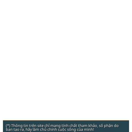
(*) Thông tin trên site chỉ mang tính chất tham khảo, số phận do
bạn tạo ra, hãy làm chủ chính cuộc sống của mình!