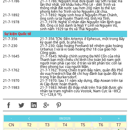
21-7-1786
21-7-1786: Nguyễn Huệ đưa quân Tây Sơn ra Bắc Hà
lần thứ nhất, với khẩu hiệu Phò Lê - diệt Trịnh và
thống nhất đất nước sau hơn 200 nǎm bị thế lực
phong kiến họ Trịnh và họ Nguyễn cắt chia.
21-7-1892
21-7-1892: Ngày sinh hoạ sĩ Nguyễn Phan Chánh,
ông sinh ra tại huyện Thanh Hà, tỉnh Hà Tĩnh.
21-7-1978
21-7-1978: Nghệ sĩ nhân dân Nguyễn Vǎn Bình qua
đời. Ông có bút danh là Ngô Y Linh và Nguyễn Vũ,
sinh nǎm 1929 tại thị xã Thái Nguyên.
Sự kiện Quốc tế
21-7-356
21-7-356 TCN: Đền Artemis ở Ephesus, một trong Bảy
kỳ quan thế giới, bị phá hủy.
21-7-230
21-7-230: Giáo hoàng Pontianô kế nhiệm giáo hoàng
Urbanus I và là vị Giáo hoàng thứ 18 của giáo hội
Công giáo.
21-7-1645
21-7-1645: Nhiếp chính vương Đa Nhĩ Cổn của nhà
Thanh ban một chiếu chỉ lệnh cho toàn bộ nam giới
người Hán phải cạo tóc ở trán và tết phần tóc còn lại
theo phong tục của người Mãn.
21-7-1762
21-7-1762: Trong Chiến tranh Bảy năm, quân đội Phổ
do vua Friedrich Đại đế chỉ huy đánh bại quân đội Áo
trong Trận Burkersdorf.
21-7-1970
21-7-1970: Sau 11 năm xây dựng, đập Aswan trên tại
Ai Cập được hoàn thành.
21-7-1983
21-7-1983: Nhiệt độ thấp nhất trên Trái Đất được ghi
nhận tại trạm nghiên cứu Vostok, Nam Cực là −89,2
°C (−128,6 °F).
-
08/2026
+
CN
T2
T3
T4
T5
T6
T7
.