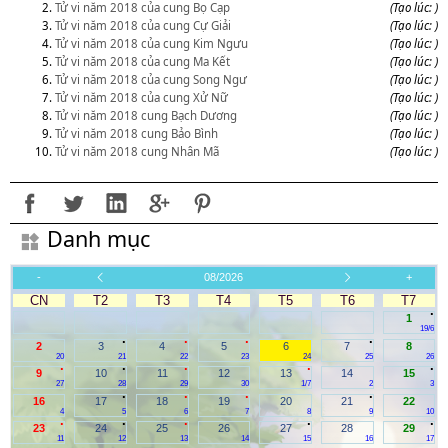
Tử vi năm 2018 của cung Bọ Cạp
(Tạo lúc: )
Tử vi năm 2018 của cung Cự Giải
(Tạo lúc: )
Tử vi năm 2018 của cung Kim Ngưu
(Tạo lúc: )
Tử vi năm 2018 của cung Ma Kết
(Tạo lúc: )
Tử vi năm 2018 của cung Song Ngư
(Tạo lúc: )
Tử vi năm 2018 của cung Xử Nữ
(Tạo lúc: )
Tử vi năm 2018 cung Bạch Dương
(Tạo lúc: )
Tử vi năm 2018 cung Bảo Bình
(Tạo lúc: )
Tử vi năm 2018 cung Nhân Mã
(Tạo lúc: )
Danh mục
-
08/2026
+
CN
T2
T3
T4
T5
T6
T7
.
1
19/6
.
.
.
.
2
3
4
5
6
7
8
20
21
22
23
24
25
26
.
.
.
.
.
9
10
11
12
13
14
15
27
28
29
30
1/7
2
3
.
.
.
.
16
17
18
19
20
21
22
4
5
6
7
8
9
10
.
.
.
.
.
23
24
25
26
27
28
29
11
12
13
14
15
16
17