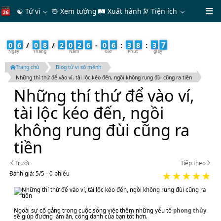
☯ Tử vi
🖖 Xem tướng
🛤 Xuất hành
🔭
Tiện ích
8
0
6
/
0
8
/
2
0
2
6
-
0
6
:
3
8
:
3
Trang chủ
Blog tử vi số mệnh
Những thí thứ để vào ví, tài lộc kéo đến, ngồi không rung đùi cũng ra tiền
Những thí thứ để vào ví,
tài lộc kéo đến, ngồi
không rung đùi cũng ra
tiền
Trước
Tiếp theo
Đánh giá:
5
/
5
- 0
phiếu
Ngoài sự cố gắng trong cuộc sống việc thêm những yếu tố
phong thủy
sẽ giúp đường làm ăn, công danh của bạn tốt hơn.