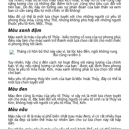
Tuy nhiên, màu đỏ là một màu siêu kích hoạt, vì vậy nó có thể cung cấp
năng lượng cho cả những đặc điểm tích cực cũng như tiêu cực đối với
tiền bạc. Do đó, hãy tin tưởng vào sự phán đoán của bản thân và xem
bạn có sẵn sàng đầu tư một chiếc ví đỏ không!
Màu đỏ có thể là một lựa chọn tuyệt vời cho những người có yếu tố
phong thủy Hỏa, cũng như Thổ, nhưng không phù hợp với những người
thuộc yếu tố Kim, Mộc, Thủy.
Màu xanh đậm
Màu xanh là màu của yếu tố Thủy - biểu tượng cổ xưa của sự phong phú;
điều này làm cho màu xanh trở thành một lựa chọn rất tốt cho một chiếc
ví phong thủy tốt lành.
Tuy nhiên, hãy chú ý đến cách nó hoạt động với năng lượng của chính
bạn. Ví dụ, nếu năng lượng cá nhân của bạn - được xác định theo phong
thủy là yếu tố Hỏa hoặc Kim, màu xanh không phải là lựa chọn tốt nhất
cho bạn.
Nếu yếu tố phong thủy khi sinh của bạn là Mộc hoặc Thủy, đây có thể là
một lựa chọn tuyệt vời!
Màu đen
Màu đen cũng là màu của yếu tố Thủy, vì vậy nó là một lựa chọn tuyệt
vời cho màu ví, đặc biệt đối với những người có yếu tố sinh ra là Thủy và
Kim, không hợp với người có yếu tố Hỏa, Thổ, Kim.
Màu nâu
Màu nâu có lẽ là màu ví phổ biến nhất (sau màu đen), vì có rất nhiều họa
tiết da đẹp và biến thể màu tự nhiên làm cho sự lựa chọn này rất hấp
dẫn.