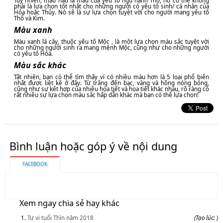
Tuy nhiên, màu nâu là màu của yếu tố ngũ hành Thổ, nó có thể không
phải là lựa chọn tốt nhất cho những người có yếu tố sinh/ cá nhân của
Hỏa hoặc Thủy. Nó sẽ là sự lựa chọn tuyệt vời cho người mang yếu tố
Thổ và Kim.
Màu xanh
Màu xanh lá cây, thuộc yếu tố Mộc , là một lựa chọn màu sắc tuyệt vời
cho những người sinh ra mang mệnh Mộc, cũng như cho những người
có yếu tố Hỏa.
Màu sắc khác
Tất nhiên, bạn có thể tìm thấy ví có nhiều màu hơn là 5 loại phổ biến
nhất được liệt kê ở đây. Từ trắng đến bạc, vàng và hồng nóng bỏng,
cũng như sự kết hợp của nhiều họa tiết và họa tiết khác nhau, rõ ràng có
rất nhiều sự lựa chọn màu sắc hấp dẫn khác mà bạn có thể lựa chọn!
Bình luận hoặc góp ý về nội dung
FACEBOOK
Xem ngay chia sẻ hay khác
Tư vi tuổi Thìn năm 2018
(Tạo lúc: )