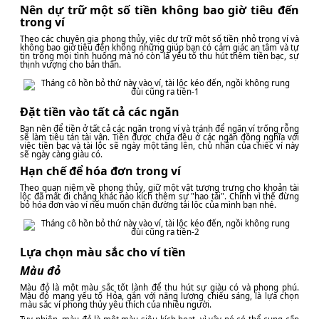
Nên dự trữ một số tiền không bao giờ tiêu đến
trong ví
Theo các chuyên gia phong thủy, việc dự trữ một số tiền nhỏ trong ví và
không bao giờ tiêu đến không những giúp bạn có cảm giác an tâm và tự
tin trong mọi tình huống mà nó còn là yếu tố thu hút thêm tiền bạc, sự
thịnh vượng cho bản thân.
Đặt tiền vào tất cả các ngăn
Bạn nên để tiền ở tất cả các ngăn trong ví và tránh để ngăn ví trống rỗng
sẽ làm tiêu tán tài vận. Tiền được chứa đều ở các ngăn đồng nghĩa với
việc tiền bạc và tài lộc sẽ ngày một tăng lên, chủ nhân của chiếc ví này
sẽ ngày càng giàu có.
Hạn chế để hóa đơn trong ví
Theo quan niệm về phong thủy, giữ một vật tượng trưng cho khoản tài
lộc đã mất đi chẳng khác nào kích thêm sự "hao tài". Chính vì thế đừng
bỏ hóa đơn vào ví nếu muốn chặn đường tài lộc của mình bạn nhé.
Lựa chọn màu sắc cho ví tiền
Màu đỏ
Màu đỏ là một màu sắc tốt lành để thu hút sự giàu có và phong phú.
Màu đỏ mang yếu tố Hỏa, gắn với năng lượng chiếu sáng, là lựa chọn
màu sắc ví phong thủy yêu thích của nhiều người.